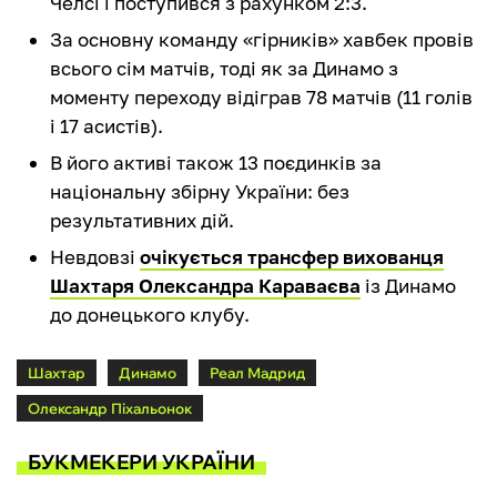
Челсі і поступився з рахунком 2:3.
За основну команду «гірників» хавбек провів
всього сім матчів, тоді як за Динамо з
моменту переходу відіграв 78 матчів (11 голів
і 17 асистів).
В його активі також 13 поєдинків за
національну збірну України: без
результативних дій.
Невдовзі
очікується трансфер вихованця
Шахтаря Олександра Караваєва
із Динамо
до донецького клубу.
Шахтар
Динамо
Реал Мадрид
Олександр Піхальонок
БУКМЕКЕРИ УКРАЇНИ