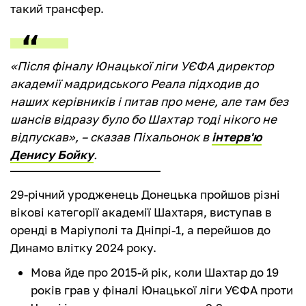
такий трансфер.
«Після фіналу Юнацької ліги УЄФА директор
академії мадридського Реала підходив до
наших керівників і питав про мене, але там без
шансів відразу було бо Шахтар тоді нікого не
відпускав», – сказав Піхальонок в
інтерв'ю
Денису Бойку
.
29-річний уродженець Донецька пройшов різні
вікові категорії академії Шахтаря, виступав в
оренді в Маріуполі та Дніпрі-1, а перейшов до
Динамо влітку 2024 року.
Мова йде про 2015-й рік, коли Шахтар до 19
років грав у фіналі Юнацької ліги УЄФА проти