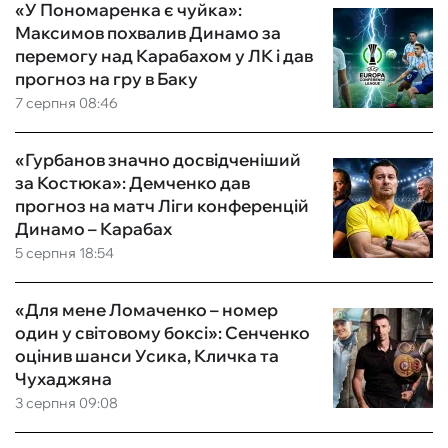
«У Пономаренка є чуйка»:
Максимов похвалив Динамо за
перемогу над Карабахом у ЛК і дав
прогноз на гру в Баку
7 серпня 08:46
«Гурбанов значно досвідченіший
за Костюка»: Демченко дав
прогноз на матч Ліги конференцій
Динамо – Карабах
5 серпня 18:54
«Для мене Ломаченко – номер
один у світовому боксі»: Сенченко
оцінив шанси Усика, Кличка та
Чухаджяна
3 серпня 09:08