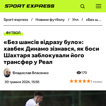
sport-express
новини футболу
упл
«Без шансів відразу було»: хавбек Динамо зізнався, як боси Шахтаря заблокували його трансфер у Реал
ФУТБОЛ
ФУТБОЛ
БАСКЕТБОЛ
«Без шансів відразу було»:
хавбек Динамо зізнався, як боси
БОКС
Шахтаря заблокували його
трансфер у Реал
ХОКЕЙ
Владислав Власенко
170
ТЕНІС
★
★
★
★
★
★
★
★
★
★
1 голос
30 травня 2026, 15:55
КІБЕРСПОРТ
ЧС-2026