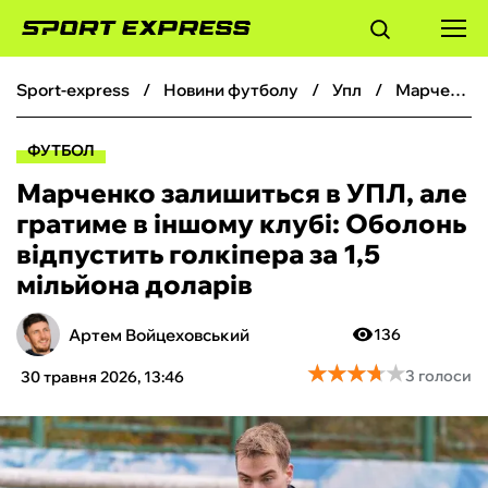
sport-express
новини футболу
упл
Марченко залишиться в УПЛ, але гратиме в іншому клубі: Оболонь відпустить голкіпера за 1,5 мільйона доларів
ФУТБОЛ
ФУТБОЛ
БАСКЕТБОЛ
Марченко залишиться в УПЛ, але
гратиме в іншому клубі: Оболонь
БОКС
відпустить голкіпера за 1,5
мільйона доларів
ХОКЕЙ
Артем Войцеховський
136
ТЕНІС
★
★
★
★
★
★
★
★
★
★
3 голоси
30 травня 2026, 13:46
КІБЕРСПОРТ
ЧС-2026