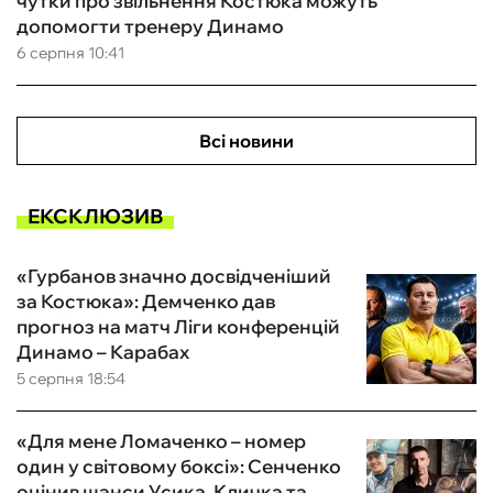
чутки про звільнення Костюка можуть
допомогти тренеру Динамо
6 серпня 10:41
Всі новини
ЕКСКЛЮЗИВ
«Гурбанов значно досвідченіший
за Костюка»: Демченко дав
прогноз на матч Ліги конференцій
Динамо – Карабах
5 серпня 18:54
«Для мене Ломаченко – номер
один у світовому боксі»: Сенченко
оцінив шанси Усика, Кличка та