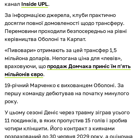
канал
Inside UPL
.
За інформацією джерела, клуби практично
досягли повної домовленості щодо трансферу.
Перемовини проходили безпосередньо на рівні
керівництва Оболоні та Карпат.
«Пивовари» отримають за цей трансфер 1,5
мільйона доларів. Непогана ціна для «левів»,
враховуючи, що
продаж Домчака приніс їм п’ять
мільйонів євро
.
19-річний Марченко є вихованцем Оболоні. За
першу команду дебютував на початку минулого
року.
У цьому сезоні Деніс через травму зіграв усього
11 поєдинків, в яких пропустив 15 голів і зробив
чотири кліншити. Його контракт з киянами
розрахований до 30 червня 2029 року, а оціночна