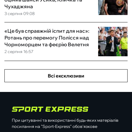
Чухаджяна
3 серпня 09:08
«Це був справжній іспит для нас»:
Ротань про перемогу Полісся над
Чорноморцем та феєрію Велетня
2 серпня 16:57
Всі ексклюзиви
При цитуванні та використанні будь-яких матеріалів
посилання на "Sport-Express" обов'язкове