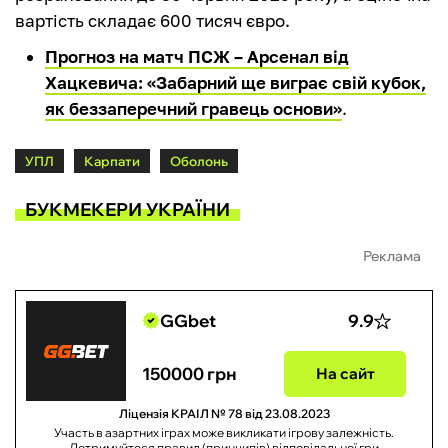
вартість складає 600 тисяч євро.
Прогноз на матч ПСЖ – Арсенал від
Хацкевича: «Забарний ще виграє свій кубок,
як беззаперечний гравець основи»
.
УПЛ
Карпати
Оболонь
БУКМЕКЕРИ УКРАЇНИ
Реклама
GGbet
9.9
150000 грн
На сайт
Ліцензія КРАІЛ № 78 від 23.08.2023
Участь в азартних іграх може викликати ігрову залежність.
Дотримуйтеся правил (принципів) відповідальної гри