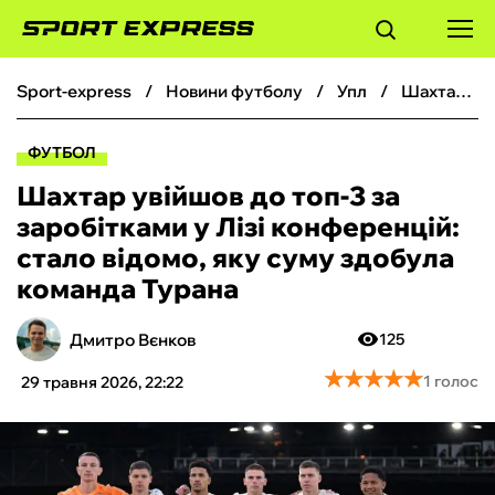
sport-express
новини футболу
упл
Шахтар увійшов до топ-3 за заробітками у Лізі конференцій: стало відомо, яку суму здобула команда Турана
ФУТБОЛ
ФУТБОЛ
БАСКЕТБОЛ
Шахтар увійшов до топ-3 за
заробітками у Лізі конференцій:
БОКС
стало відомо, яку суму здобула
команда Турана
ХОКЕЙ
Дмитро Вєнков
125
ТЕНІС
★
★
★
★
★
★
★
★
★
★
1 голос
29 травня 2026, 22:22
КІБЕРСПОРТ
ЧС-2026