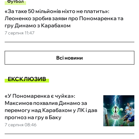
Футбол
«За таке 50 мільйонів ніхто не платить»:
Леоненко зробив заяви про Пономаренка та
гру Динамо з Карабахом
7 серпня 11:47
Всі новини
ЕКСКЛЮЗИВ
«У Пономаренка є чуйка»:
Максимов похвалив Динамо за
перемогу над Карабахом у ЛК і дав
прогноз на гру в Баку
7 серпня 08:46