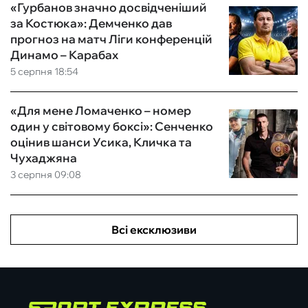
«Гурбанов значно досвідченіший
за Костюка»: Демченко дав
прогноз на матч Ліги конференцій
Динамо – Карабах
5 серпня 18:54
«Для мене Ломаченко – номер
один у світовому боксі»: Сенченко
оцінив шанси Усика, Кличка та
Чухаджяна
3 серпня 09:08
Всі ексклюзиви