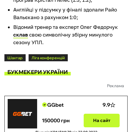
Англійці у підсумку у фіналі здолали Райо
Вальєкано з рахунком 1:0;
Відомий тренер та експерт Олег Федорчук
склав
свою символічну збірну минулого
сезону УПЛ.
Шахтар
Ліга конференцій
БУКМЕКЕРИ УКРАЇНИ
Реклама
GGbet
9.9
150000 грн
На сайт