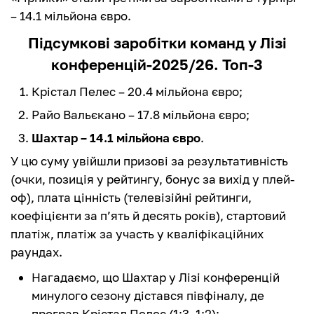
– 14.1 мільйона євро.
Підсумкові заробітки команд у Лізі
конференцій-2025/26. Топ-3
Крістал Пелес – 20.4 мільйона євро;
Райо Вальєкано – 17.8 мільйона євро;
Шахтар – 14.1 мільйона євро
.
У цю суму увійшли призові за результативність
(очки, позиція у рейтингу, бонус за вихід у плей-
оф), плата цінність (телевізійні рейтинги,
коефіцієнти за п’ять й десять років), стартовий
платіж, платіж за участь у кваліфікаційних
раундах.
Нагадаємо, що Шахтар у Лізі конференцій
минулого сезону дістався півфіналу, де
програв Крістал Пелес (1:3, 1:2);