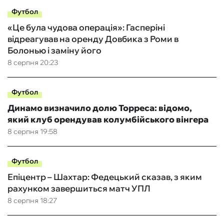
Футбол
«Це була чудова операція»: Гасперіні
відреагував на оренду Довбика з Роми в
Болонью і заміну його
8 серпня 20:23
Футбол
Динамо визначило долю Торреса: відомо,
який клуб орендував колумбійського вінгера
8 серпня 19:58
Футбол
Епіцентр – Шахтар: Федецький сказав, з яким
рахунком завершиться матч УПЛ
8 серпня 18:27