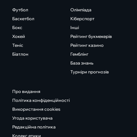
Футбол
Олімпіада
Баскетбол
Кіберспорт
Бокс
Інші
Хокей
Рейтинг букмекерів
Теніс
Рейтинг казино
Біатлон
Гемблінг
База знань
Турніри прогнозів
Про видання
Політика конфіденційності
Використання cookies
Угода користувача
Редакційна політика
Кодекс етики