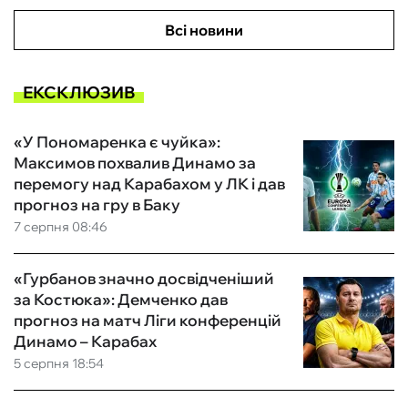
Всі новини
ЕКСКЛЮЗИВ
«У Пономаренка є чуйка»:
Максимов похвалив Динамо за
перемогу над Карабахом у ЛК і дав
прогноз на гру в Баку
7 серпня 08:46
«Гурбанов значно досвідченіший
за Костюка»: Демченко дав
прогноз на матч Ліги конференцій
Динамо – Карабах
5 серпня 18:54