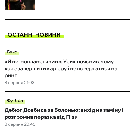
ОСТАННІ НОВИНИ
Бокс
«Я не інопланетянин»: Усик пояснив, чому
хоче завершити кар’єру і не повертатися на
ринг
8 серпня 21:03
Футбол
Дебют Довбика за Болонью: вихід на заміну і
розгромна поразка від Пізи
8 серпня 20:46