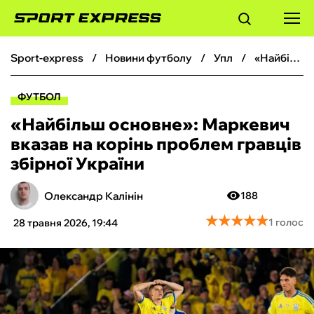
sport-express
новини футболу
упл
«Найбільш основне»: Маркевич вказав на корінь проблем гравців збірної України
ФУТБОЛ
ФУТБОЛ
БАСКЕТБОЛ
«Найбільш основне»: Маркевич
вказав на корінь проблем гравців
БОКС
збірної України
ХОКЕЙ
Олександр Калінін
188
★
★
★
★
★
★
★
★
★
★
1 голос
28 травня 2026, 19:44
ТЕНІС
КІБЕРСПОРТ
ЧС-2026