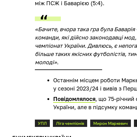
між ПСЖ і Баварією (5:4).
«Бачите, вчора така гра була Баварія 
команди, які дійсно законодавці мод,
чемпіонат України. Дивлюсь, є непоган
більше таких якісних футболістів, ти
молоді».
Останнім місцем роботи Марке
у сезоні 2023/24 і вивів з Пер
Повідомлялося
, що 75-річний
України, але в підсумку кома
УПЛ
Ліга чемпіонів
Мирон Маркевич