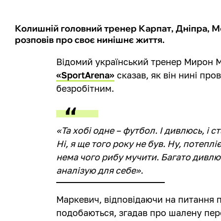
Колишній головний тренер Карпат, Дніпра, Ме
розповів про своє нинішнє життя.
Відомий український тренер Мирон 
«SportArena»
сказав, як він нині про
безробітним.
«Та хобі одне – футбол. І дивлюсь, і
Ні, я ще того року не був. Ну, потепл
нема чого рибу мучити. Багато дивлюс
аналізую для себе».
Маркевич, відповідаючи на питання п
подобаються, згадав про шалену пере