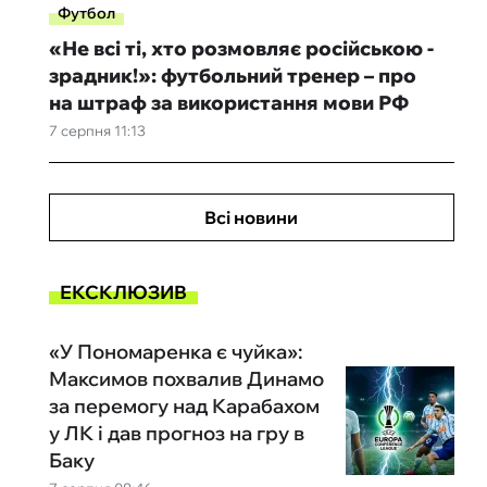
Футбол
«Не всі ті, хто розмовляє російською -
зрадник!»: футбольний тренер – про
на штраф за використання мови РФ
7 серпня 11:13
Всі новини
ЕКСКЛЮЗИВ
«У Пономаренка є чуйка»:
Максимов похвалив Динамо
за перемогу над Карабахом
у ЛК і дав прогноз на гру в
Баку