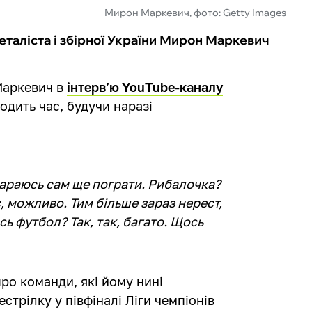
Мирон Маркевич, фото: Getty Images
таліста і збірної України Мирон Маркевич
Маркевич в
інтерв’ю YouTube-каналу
водить час, будучи наразі
 стараюсь сам ще пограти. Рибалочка?
іє, можливо. Тим більше зараз нерест,
ь футбол? Так, так, багато. Щось
ро команди, які йому нині
стрілку у півфіналі Ліги чемпіонів