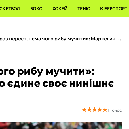
СКЕТБОЛ
БОКС
ХОКЕЙ
ТЕНІС
КІБЕРСПОРТ
«Зараз нерест, нема чого рибу мучити»: Маркевич розповів про єдине своє нинішнє хобі
ого рибу мучити»:
о єдине своє нинішнє
★
★
★
★
★
★
★
★
★
★
1 голос