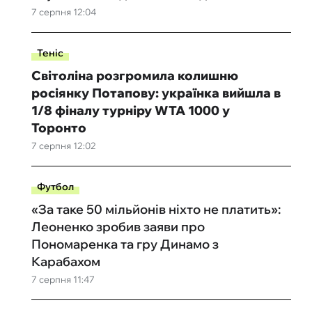
7 серпня 12:04
Теніс
Світоліна розгромила колишню
росіянку Потапову: українка вийшла в
1/8 фіналу турніру WTA 1000 у
Торонто
7 серпня 12:02
Футбол
«За таке 50 мільйонів ніхто не платить»:
Леоненко зробив заяви про
Пономаренка та гру Динамо з
Карабахом
7 серпня 11:47