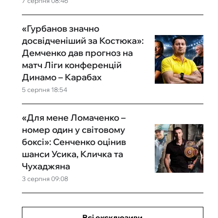
7 серпня 08:46
«Гурбанов значно
досвідченіший за Костюка»:
Демченко дав прогноз на
матч Ліги конференцій
Динамо – Карабах
5 серпня 18:54
«Для мене Ломаченко –
номер один у світовому
боксі»: Сенченко оцінив
шанси Усика, Кличка та
Чухаджяна
3 серпня 09:08
Всі ексклюзиви