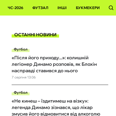
ЧС-2026
ФУТЗАЛ
ІНШІ
БУКМЕКЕРИ
ОСТАННІ НОВИНИ
Футбол
«Після його приходу...»: колишній
легіонер Динамо розповів, як Блохін
насправді ставився до нього
7 серпня 13:06
Футбол
«Не кинеш – їздитимеш на візку»:
легенда Динамо зізнався, що лікар
змусив його відмовитися від алкоголю