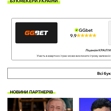
БУКМЕКЕРИ УКРАЇНИ
GGbet
9.9
Ліцензія КРАІЛ №
Участь в азартних іграх може викликати ігрову залежні
Всі бу