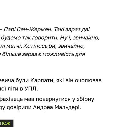
– Парі Сен-Жермен. Такі зараз дві
 будемо так говорити. Ну і, звичайно,
і матчі. Хотілось би, звичайно,
м більше зараз є можливість для
вича були Карпати, які він очолював
шої ліги в УПЛ.
 фахівець мав повернутися у збірну
нду довірили Андреа Мальдері.
ПСЖ