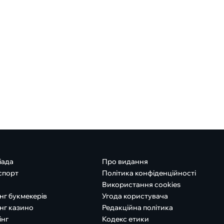
іада
Про видання
спорт
Політика конфіденційності
Використання cookies
нг букмекерів
Угода користувача
нг казино
Редакційна політика
інг
Кодекс етики