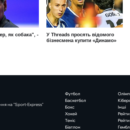
Футбол
Олімп
Баскетбол
Кібер
ня на "Sport-Express"
Бокс
Інші
Хокей
Рейти
Теніс
Рейти
Біатлон
Гембл