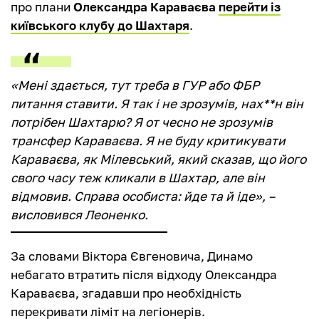
про плани
Олександра Караваєва
перейти із
київського клубу до Шахтаря
.
«Мені здається, тут треба в ГУР або ФБР
питання ставити. Я так і не зрозумів, нах**н він
потрібен Шахтарю? Я от чесно не зрозумів
трансфер Караваєва. Я не буду критикувати
Караваєва, як Мілевський, який сказав, що його
свого часу теж кликали в Шахтар, але він
відмовив. Справа особиста: йде та й іде», –
висловився Леоненко.
За словами Віктора Євгеновича, Динамо
небагато втратить після відходу Олександра
Караваєва, згадавши про необхідність
перекривати ліміт на легіонерів.