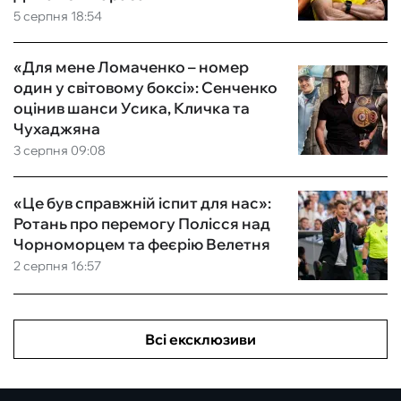
5 серпня 18:54
«Для мене Ломаченко – номер
один у світовому боксі»: Сенченко
оцінив шанси Усика, Кличка та
Чухаджяна
3 серпня 09:08
«Це був справжній іспит для нас»:
Ротань про перемогу Полісся над
Чорноморцем та феєрію Велетня
2 серпня 16:57
Всі ексклюзиви