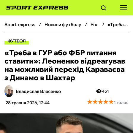
sport-express
новини футболу
упл
«Треба в ГУР або ФБР питання ставити»: Леоненко відреагував на можливий перехід Караваєва з Динамо в Шахтар
ФУТБОЛ
ФУТБОЛ
БАСКЕТБОЛ
«Треба в ГУР або ФБР питання
ставити»: Леоненко відреагував
БОКС
на можливий перехід Караваєва
з Динамо в Шахтар
ХОКЕЙ
Владислав Власенко
451
ТЕНІС
★
★
★
★
★
★
★
★
★
★
1 голос
28 травня 2026, 12:44
КІБЕРСПОРТ
ЧС-2026