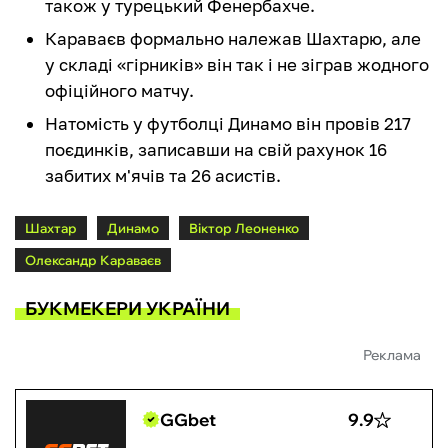
також у турецький Фенербахче.
Караваєв формально належав Шахтарю, але
у складі «гірників» він так і не зіграв жодного
офіційного матчу.
Натомість у футболці Динамо він провів 217
поєдинків, записавши на свій рахунок 16
забитих м'ячів та 26 асистів.
Шахтар
Динамо
Віктор Леоненко
Олександр Караваєв
БУКМЕКЕРИ УКРАЇНИ
Реклама
GGbet
9.9