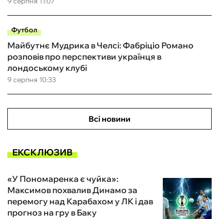
9 серпня 11:07
Футбол
Майбутнє Мудрика в Челсі: Фабріціо Романо
розповів про перспективи українця в
лондоському клубі
9 серпня 10:33
Всі новини
ЕКСКЛЮЗИВ
«У Пономаренка є чуйка»:
Максимов похвалив Динамо за
перемогу над Карабахом у ЛК і дав
прогноз на гру в Баку