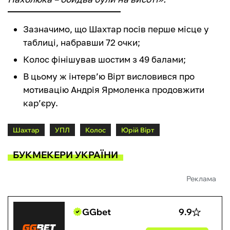
Зазначимо, що Шахтар посів перше місце у
таблиці, набравши 72 очки;
Колос фінішував шостим з 49 балами;
В цьому ж інтерв’ю Вірт висловився про
мотивацію Андрія Ярмоленка продовжити
кар’єру.
Шахтар
УПЛ
Колос
Юрій Вірт
БУКМЕКЕРИ УКРАЇНИ
Реклама
GGbet
9.9