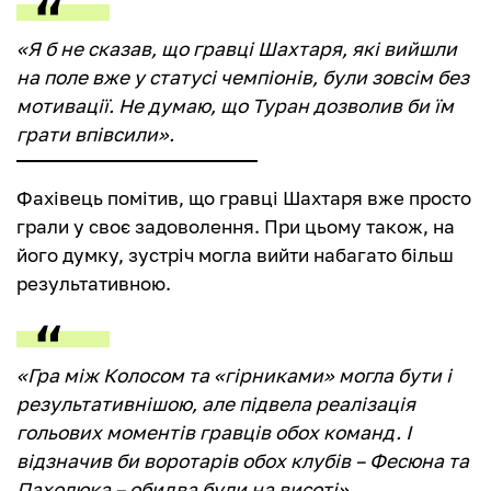
«Я б не сказав, що гравці Шахтаря, які вийшли
на поле вже у статусі чемпіонів, були зовсім без
мотивації. Не думаю, що Туран дозволив би їм
грати впівсили».
Фахівець помітив, що гравці Шахтаря вже просто
грали у своє задоволення. При цьому також, на
його думку, зустріч могла вийти набагато більш
результативною.
«Гра між Колосом та «гірниками» могла бути і
результативнішою, але підвела реалізація
гольових моментів гравців обох команд. І
відзначив би воротарів обох клубів – Фесюна та
Пахолюка – обидва були на висоті».