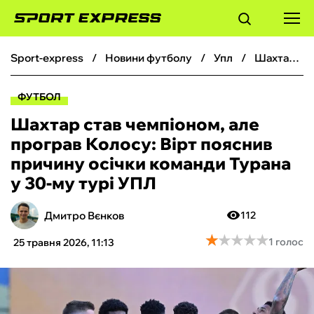
sport-express
новини футболу
упл
Шахтар став чемпіоном, але програв Колосу: Вірт пояснив причину осічки команди Турана у 30-му турі УПЛ
ФУТБОЛ
ФУТБОЛ
БАСКЕТБОЛ
Шахтар став чемпіоном, але
програв Колосу: Вірт пояснив
БОКС
причину осічки команди Турана
у 30-му турі УПЛ
ХОКЕЙ
Дмитро Вєнков
112
ТЕНІС
★
★
★
★
★
★
★
★
★
★
1 голос
25 травня 2026, 11:13
КІБЕРСПОРТ
ЧС-2026