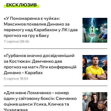
ЕКСКЛЮЗИВ
«У Пономаренка є чуйка»:
Максимов похвалив Динамо за
перемогу над Карабахом у ЛК і дав
прогноз на гру в Баку
7 серпня 08:46
«Гурбанов значно досвідченіший
за Костюка»: Демченко дав
прогноз на матч Ліги конференцій
Динамо – Карабах
5 серпня 18:54
«Для мене Ломаченко – номер
один у світовому боксі»: Сенченко
оцінив шанси Усика, Кличка та
Чухаджяна