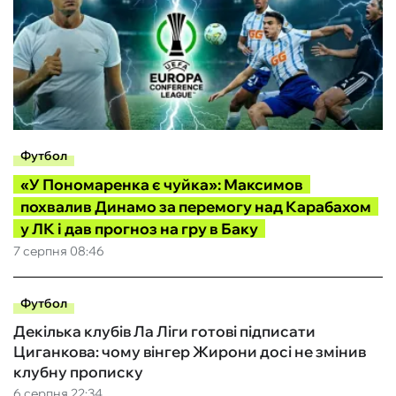
Футбол
«У Пономаренка є чуйка»: Максимов
похвалив Динамо за перемогу над Карабахом
у ЛК і дав прогноз на гру в Баку
7 серпня 08:46
Футбол
Декілька клубів Ла Ліги готові підписати
Циганкова: чому вінгер Жирони досі не змінив
клубну прописку
6 серпня 22:34