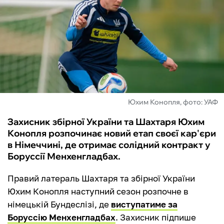
ФУТЗАЛ
ІНШІ
БУКМЕКЕРИ
Юхим Конопля, фото: УАФ
Захисник збірної України та Шахтаря Юхим
Конопля розпочинає новий етап своєї кар'єри
в Німеччині, де отримає солідний контракт у
Боруссії Менхенгладбах.
Правий латераль Шахтаря та збірної України
Юхим Конопля наступний сезон розпочне в
німецькій Бундеслізі, де
виступатиме за
Боруссію Менхенгладбах
. Захисник підпише