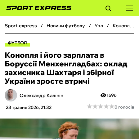
sport-express
новини футболу
упл
Конопля і його зарплата в Боруссії Менхенгладбах: оклад захисника Шахтаря і збірної України зросте втричі
ФУТБОЛ
ФУТБОЛ
БАСКЕТБОЛ
Конопля і його зарплата в
Боруссії Менхенгладбах: оклад
БОКС
захисника Шахтаря і збірної
України зросте втричі
ХОКЕЙ
Олександр Калінін
1596
ТЕНІС
★
★
★
★
★
★
★
★
★
★
0 голосів
23 травня 2026, 21:32
КІБЕРСПОРТ
ЧС-2026