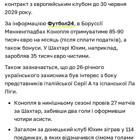
контракт з європейським клубом до 30 червня
2029 року.
За інформацією
Футбол24
, в Боруссії
Менхенгладбах Конопля отримуватиме 85-90
тисяч євро на місяць (після сплати податків), а
також бонуси. У Шахтарі Юхим, наприклад,
заробляв 35 тисяч євро чистими.
Також зазначається, що до 26-річного
українського захисника був інтерес з боку
представників італійської Серії А та іспанської Ла
Ліги.
Конопля в нинішньому сезоні провів 27 матчів
за Шахтар, забивши два голи і оформивши
чотири асисти.
Загалом за донецький клуб Юхим зіграв у 114
поєдинках, в яких відзначився сімома голами