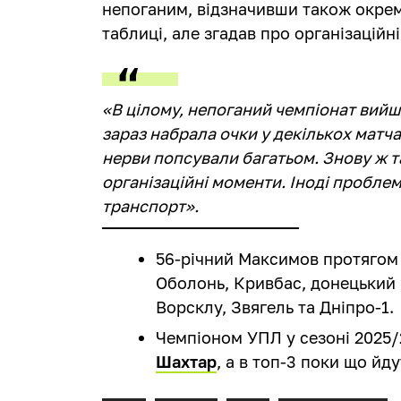
непоганим, відзначивши також окремі
таблиці, але згадав про організаційн
«В цілому, непоганий чемпіонат вийш
зараз набрала очки у декількох матчах
нерви попсували багатьом. Знову ж т
організаційні моменти. Іноді пробле
транспорт».
56-річний Максимов протягом 
Оболонь, Кривбас, донецький 
Ворсклу, Звягель та Дніпро-1.
Чемпіоном УПЛ у сезоні 2025
Шахтар
, а в топ-3 поки що йд