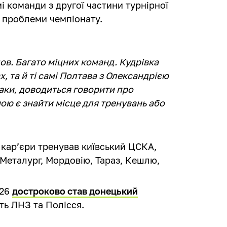
 команди з другої частини турнірної
і проблеми чемпіонату.
ов. Багато міцних команд. Кудрівка
, та й ті самі Полтава з Олександрією
аки, доводиться говорити про
мою є знайти місце для тренувань або
кар’єри тренував київський ЦСКА,
Металург, Мордовію, Тараз, Кешлю,
/26
достроково став донецький
уть ЛНЗ та Полісся.