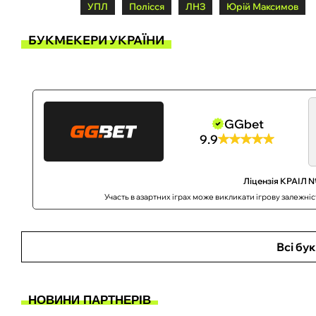
УПЛ
Полісся
ЛНЗ
Юрій Максимов
БУКМЕКЕРИ УКРАЇНИ
GGbet
9.9
Ліцензія КРАІЛ №
Участь в азартних іграх може викликати ігрову залежні
Всі бу