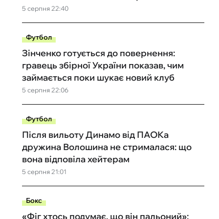
5 серпня 22:40
Футбол
Зінченко готується до повернення:
гравець збірної України показав, чим
займається поки шукає новий клуб
5 серпня 22:06
Футбол
Після вильоту Динамо від ПАОКа
дружина Волошина не стрималася: що
вона відповіла хейтерам
5 серпня 21:01
Бокс
«Фіг хтось подумає, що він пальоний»: