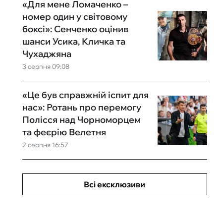
«Для мене Ломаченко –
номер один у світовому
боксі»: Сенченко оцінив
шанси Усика, Кличка та
Чухаджяна
3 серпня 09:08
«Це був справжній іспит для
нас»: Ротань про перемогу
Полісся над Чорноморцем
та феєрію Велетня
2 серпня 16:57
Всі ексклюзиви