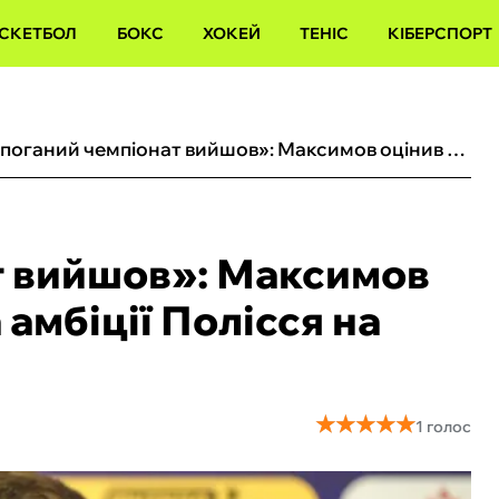
СКЕТБОЛ
БОКС
ХОКЕЙ
ТЕНІС
КІБЕРСПОРТ
«Непоганий чемпіонат вийшов»: Максимов оцінив прогрес ЛНЗ та амбіції Полісся на наступний сезон УПЛ
т вийшов»: Максимов
амбіції Полісся на
★
★
★
★
★
★
★
★
★
★
1 голос