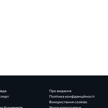
іада
Про видання
спорт
Політика конфіденційності
Використання cookies
нг букмекерів
Угода користувача