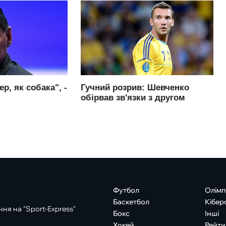
Футбол
Олімп
Баскетбол
Кібер
ня на "Sport-Express"
Бокс
Інші
Хокей
Рейти