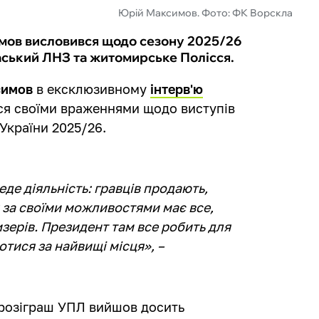
Юрій Максимов. Фото: ФК Ворскла
мов висловився щодо сезону 2025/26
аський ЛНЗ та житомирське Полісся.
симов
в ексклюзивному
інтерв'ю
ся своїми враженнями щодо виступів
України 2025/26.
де діяльність: гравців продають,
я за своїми можливостями має все,
зерів. Президент там все робить для
отися за найвищі місця», –
 розіграш УПЛ вийшов досить