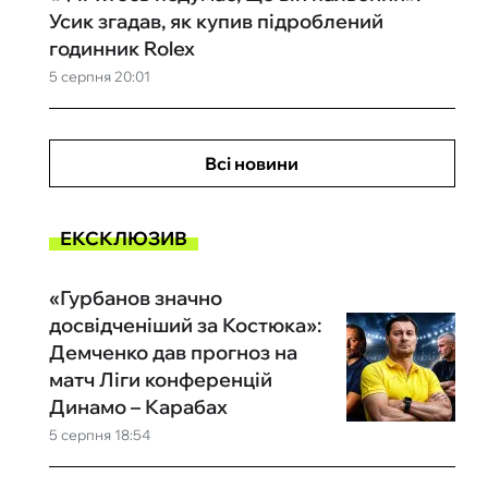
Усик згадав, як купив підроблений
годинник Rolex
5 серпня 20:01
Всі новини
ЕКСКЛЮЗИВ
«Гурбанов значно
досвідченіший за Костюка»:
Демченко дав прогноз на
матч Ліги конференцій
Динамо – Карабах
5 серпня 18:54