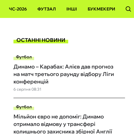
ЧС-2026
ФУТЗАЛ
ІНШІ
БУКМЕКЕРИ
ОСТАННІ НОВИНИ
Футбол
Динамо – Карабах: Алієв дав прогноз
на матч третього раунду відбору Ліги
конференцій
6 серпня 08:31
Футбол
Мільйон євро не допоміг: Динамо
отримало відмову у трансфері
колишнього захисника збірної Англії