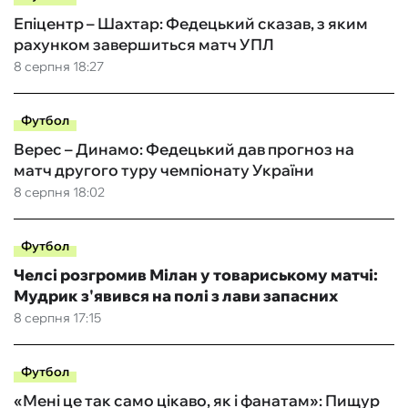
Епіцентр – Шахтар: Федецький сказав, з яким
рахунком завершиться матч УПЛ
8 серпня 18:27
Футбол
Верес – Динамо: Федецький дав прогноз на
матч другого туру чемпіонату України
8 серпня 18:02
Футбол
Челсі розгромив Мілан у товариському матчі:
Мудрик з'явився на полі з лави запасних
8 серпня 17:15
Футбол
«Мені це так само цікаво, як і фанатам»: Пищур