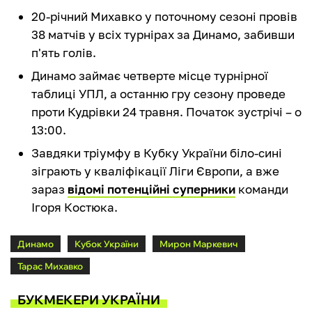
20-річний Михавко у поточному сезоні провів
38 матчів у всіх турнірах за Динамо, забивши
п'ять голів.
Динамо займає четверте місце турнірної
таблиці УПЛ, а останню гру сезону проведе
проти Кудрівки 24 травня. Початок зустрічі – о
13:00.
Завдяки тріумфу в Кубку України біло-сині
зіграють у кваліфікації Ліги Європи, а вже
зараз
відомі потенційні суперники
команди
Ігоря Костюка.
Динамо
Кубок України
Мирон Маркевич
Тарас Михавко
БУКМЕКЕРИ УКРАЇНИ