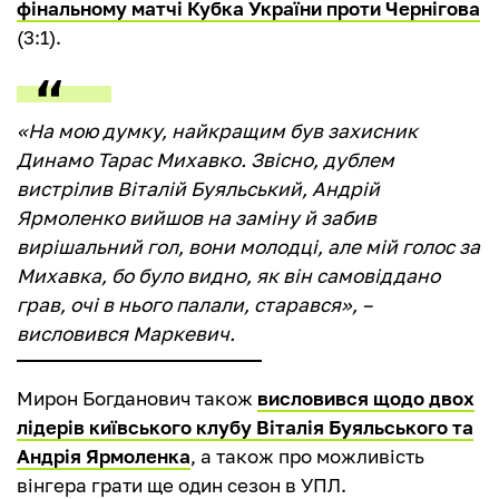
фінальному матчі Кубка України проти Чернігова
(3:1).
«На мою думку, найкращим був захисник
Динамо Тарас Михавко. Звісно, дублем
вистрілив Віталій Буяльський, Андрій
Ярмоленко вийшов на заміну й забив
вирішальний гол, вони молодці, але мій голос за
Михавка, бо було видно, як він самовіддано
грав, очі в нього палали, старався», –
висловився Маркевич.
Мирон Богданович також
висловився щодо двох
лідерів київського клубу Віталія Буяльського та
Андрія Ярмоленка
, а також про можливість
вінгера грати ще один сезон в УПЛ.