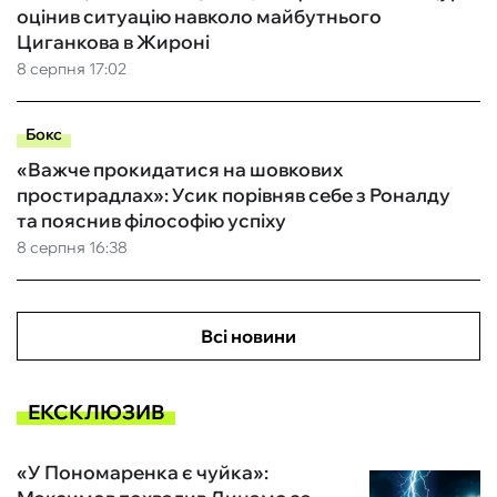
оцінив ситуацію навколо майбутнього
Циганкова в Жироні
8 серпня 17:02
Бокс
«Важче прокидатися на шовкових
простирадлах»: Усик порівняв себе з Роналду
та пояснив філософію успіху
8 серпня 16:38
Всі новини
ЕКСКЛЮЗИВ
«У Пономаренка є чуйка»: