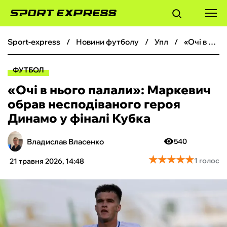
sport-express
новини футболу
упл
«Очі в нього палали»: Маркевич обрав несподіваного героя Динамо у фіналі Кубка
ФУТБОЛ
ФУТБОЛ
БАСКЕТБОЛ
«Очі в нього палали»: Маркевич
обрав несподіваного героя
БОКС
Динамо у фіналі Кубка
ХОКЕЙ
Владислав Власенко
540
★
★
★
★
★
★
★
★
★
★
1 голос
21 травня 2026, 14:48
ТЕНІС
КІБЕРСПОРТ
ЧС-2026