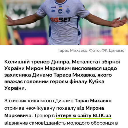
ФУТЗАЛ
ІНШІ
БУКМЕКЕРИ
Тарас Михавко. Фото: ФК Динамо
Колишній тренер Дніпра, Металіста і збірної
України Мирон Маркевич висловився щодо
захисника Динамо Тараса Михавка, якого
вважає головним героєм фіналу Кубка
України.
Захисник київського Динамо
Тарас Михавко
отримав неочікувану похвалу від
Мирона
Маркевича
. Тренер в
інтерв'ю сайту BLIK.ua
відзначив самовідданість молодого оборонця в