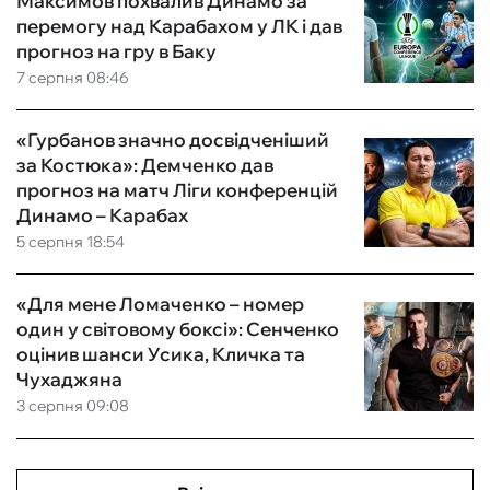
Максимов похвалив Динамо за
перемогу над Карабахом у ЛК і дав
прогноз на гру в Баку
7 серпня 08:46
«Гурбанов значно досвідченіший
за Костюка»: Демченко дав
прогноз на матч Ліги конференцій
Динамо – Карабах
5 серпня 18:54
«Для мене Ломаченко – номер
один у світовому боксі»: Сенченко
оцінив шанси Усика, Кличка та
Чухаджяна
3 серпня 09:08