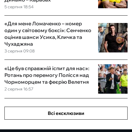
5 серпня 18:54
«Для мене Ломаченко – номер
один у світовому боксі»: Сенченко
оцінив шанси Усика, Кличка та
Чухаджяна
3 серпня 09:08
«Це був справжній іспит для нас»:
Ротань про перемогу Полісся над
Чорноморцем та феєрію Велетня
2 серпня 16:57
Всі ексклюзиви