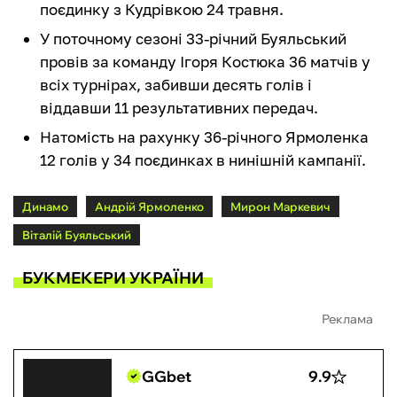
поєдинку з Кудрівкою 24 травня.
У поточному сезоні 33-річний Буяльський
провів за команду Ігоря Костюка 36 матчів у
всіх турнірах, забивши десять голів і
віддавши 11 результативних передач.
Натомість на рахунку 36-річного Ярмоленка
12 голів у 34 поєдинках в нинішній кампанії.
Динамо
Андрій Ярмоленко
Мирон Маркевич
Віталій Буяльський
БУКМЕКЕРИ УКРАЇНИ
Реклама
GGbet
9.9