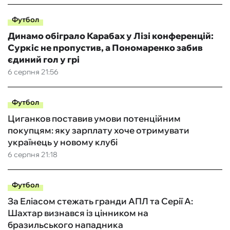
Футбол
Динамо обіграло Карабах у Лізі конференцій:
Суркіс не пропустив, а Пономаренко забив
єдиний гол у грі
6 серпня 21:56
Футбол
Циганков поставив умови потенційним
покупцям: яку зарплату хоче отримувати
українець у новому клубі
6 серпня 21:18
Футбол
За Еліасом стежать гранди АПЛ та Серії А:
Шахтар визнався із цінником на
бразильського нападника