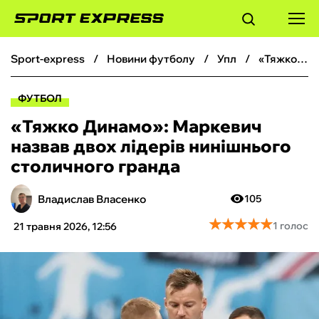
sport-express
новини футболу
упл
«Тяжко Динамо‎»: Маркевич назвав двох лідерів нинішнього столичного гранда
ФУТБОЛ
ФУТБОЛ
БАСКЕТБОЛ
«Тяжко Динамо‎»: Маркевич
назвав двох лідерів нинішнього
БОКС
столичного гранда
ХОКЕЙ
Владислав Власенко
105
★
★
★
★
★
★
★
★
★
★
1 голос
21 травня 2026, 12:56
ТЕНІС
КІБЕРСПОРТ
ЧС-2026