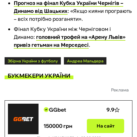
Прогноз на фінал Кубка України Чернігів –
Динамо від Шацьких
: «Якщо кияни програють
– всіх потрібно розганяти».
Фінал Кубку України між Черніговом і
Динамо:
головний трофей на «Арену Львів»
привіз гетьман на Мерседесі
.
Збірна України з футболу
Андреа Мальдера
БУКМЕКЕРИ УКРАЇНИ
Реклама
GGbet
9.9
150000 грн
На сайт