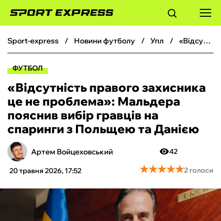
sport-express
новини футболу
упл
«Відсутність правого захисника це не проблема»: Мальдера пояснив вибір гравців на спаринги з Польщею та Данією
ФУТБОЛ
ФУТБОЛ
БАСКЕТБОЛ
«Відсутність правого захисника
це не проблема»: Мальдера
БОКС
пояснив вибір гравців на
спаринги з Польщею та Данією
ХОКЕЙ
Артем Войцеховський
42
ТЕНІС
★
★
★
★
★
★
★
★
★
★
2 голоси
20 травня 2026, 17:52
КІБЕРСПОРТ
ЧС-2026