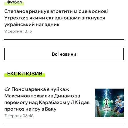
Футбол
Степанов ризикує втратити місце в основі
Утрехта: з якими складнощами зіткнувся
український нападник
9 серпня 13:15
Всі новини
ЕКСКЛЮЗИВ
«У Пономаренка є чуйка»:
Максимов похвалив Динамо за
перемогу над Карабахом у ЛК і дав
прогноз на гру в Баку
7 серпня 08:46