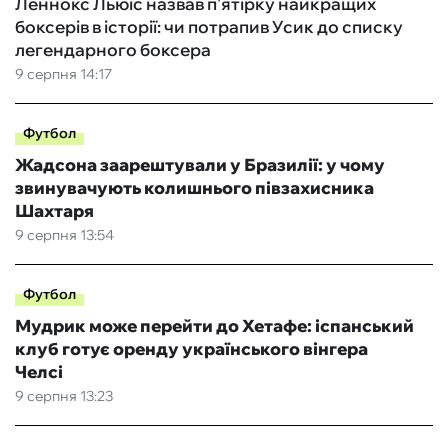
Леннокс Льюїс назвав п'ятірку найкращих
боксерів в історії: чи потрапив Усик до списку
легендарного боксера
9 серпня 14:17
Футбол
Жадсона заарештували у Бразилії: у чому
звинувачують колишнього півзахисника
Шахтаря
9 серпня 13:54
Футбол
Мудрик може перейти до Хетафе: іспанський
клуб готує оренду українського вінгера
Челсі
9 серпня 13:23