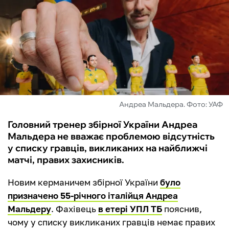
ФУТЗАЛ
ІНШІ
БУКМЕКЕРИ
Андреа Мальдера. Фото: УАФ
Головний тренер збірної України Андреа
Мальдера не вважає проблемою відсутність
у списку гравців, викликаних на найближчі
матчі, правих захисників.
Новим керманичем збірної України
було
призначено 55-річного італійця Андреа
Мальдеру
. Фахівець
в етері УПЛ ТБ
пояснив,
чому у списку викликаних гравців немає правих