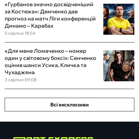
«Гурбанов значно досвідченіший
за Костюка»: Демченко дав
прогноз на матч Ліги конференцій
Динамо – Карабах
5 серпня 18:54
«Для мене Ломаченко – номер
один у світовому боксі»: Сенченко
оцінив шанси Усика, Кличка та
Чухаджяна
3 серпня 09:08
Всі ексклюзиви