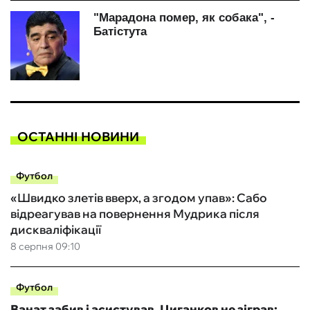
ОСТАННІ НОВИНИ
Футбол
«Швидко злетів вверх, а згодом упав»: Сабо
відреагував на повернення Мудрика після
дискваліфікації
8 серпня 09:10
Футбол
Ванат забив і асистував, Циганков не зіграв: