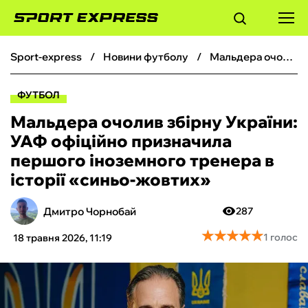
sport-express
новини футболу
Мальдера очолив збірну України: УАФ офіційно призначила першого іноземного тренера в історії «синьо-жовтих»
ФУТБОЛ
ФУТБОЛ
БАСКЕТБОЛ
Мальдера очолив збірну України:
УАФ офіційно призначила
БОКС
першого іноземного тренера в
історії «синьо-жовтих»
ХОКЕЙ
Дмитро Чорнобай
287
ТЕНІС
★
★
★
★
★
★
★
★
★
★
1 голос
18 травня 2026, 11:19
КІБЕРСПОРТ
ЧС-2026