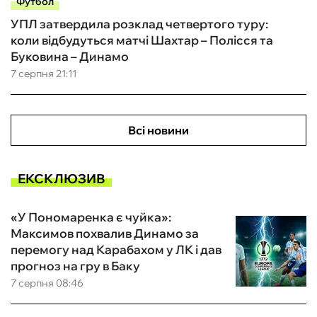
Футбол
УПЛ затвердила розклад четвертого туру:
коли відбудуться матчі Шахтар – Полісся та
Буковина – Динамо
7 серпня 21:11
Всі новини
ЕКСКЛЮЗИВ
«У Пономаренка є чуйка»:
Максимов похвалив Динамо за
перемогу над Карабахом у ЛК і дав
прогноз на гру в Баку
7 серпня 08:46