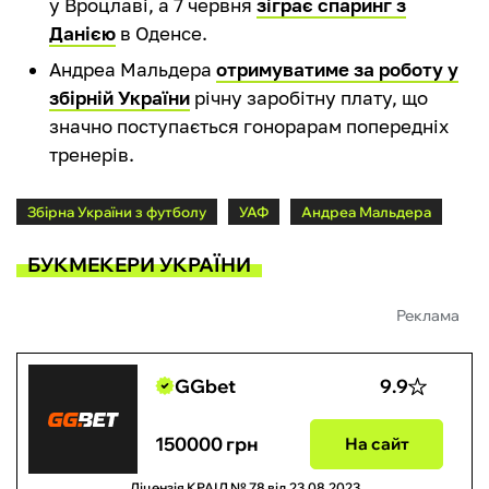
у Вроцлаві, а 7 червня
зіграє спаринг з
Данією
в Оденсе.
Андреа Мальдера
отримуватиме за роботу у
збірній України
річну заробітну плату, що
значно поступається гонорарам попередніх
тренерів.
Збірна України з футболу
УАФ
Андреа Мальдера
БУКМЕКЕРИ УКРАЇНИ
Реклама
GGbet
9.9
150000 грн
На сайт
Ліцензія КРАІЛ № 78 від 23.08.2023