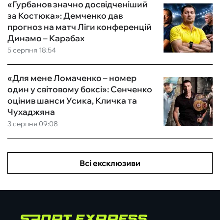
«Гурбанов значно досвідченіший
за Костюка»: Демченко дав
прогноз на матч Ліги конференцій
Динамо – Карабах
5 серпня 18:54
«Для мене Ломаченко – номер
один у світовому боксі»: Сенченко
оцінив шанси Усика, Кличка та
Чухаджяна
3 серпня 09:08
Всі ексклюзиви