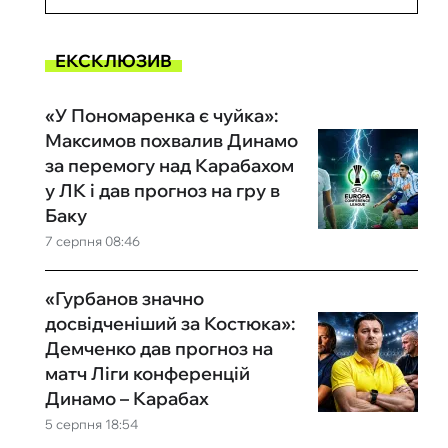
ЕКСКЛЮЗИВ
«У Пономаренка є чуйка»:
Максимов похвалив Динамо
за перемогу над Карабахом
у ЛК і дав прогноз на гру в
Баку
7 серпня 08:46
«Гурбанов значно
досвідченіший за Костюка»:
Демченко дав прогноз на
матч Ліги конференцій
Динамо – Карабах
5 серпня 18:54