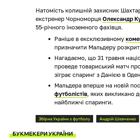
Натомість колишній захисник Шахтар
екстренер Чорноморця
Олександр К
55-річного іноземного фахівця.
Раніше в ексклюзивному
коме
призначити Мальдеру розкрит
Нагадаємо, що 31 травня націо
проведе товариський матч про
зіграє спаринг з Данією в Оден
Мальдера вперше на новій по
футболістів
, яких викликано 
найближчі спаринги.
Збірна України з футболу
Андрій Шевченко
БУКМЕКЕРИ УКРАЇНИ