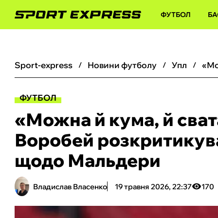
ФУТБОЛ
БА
sport-express
новини футболу
упл
ФУТБОЛ
«‎Можна й кума, й сват
Воробей розкритикув
щодо Мальдери
Владислав Власенко
19 травня 2026, 22:37
170