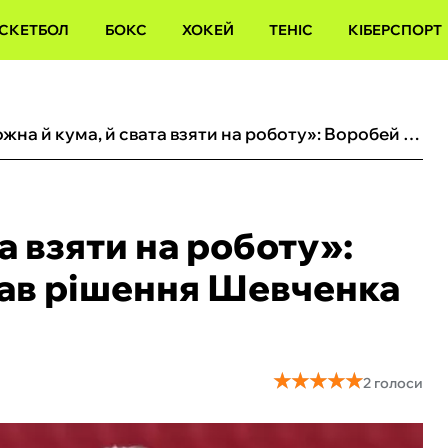
СКЕТБОЛ
БОКС
ХОКЕЙ
ТЕНІС
КІБЕРСПОРТ
«‎Можна й кума, й свата взяти на роботу»: Воробей розкритикував рішення Шевченка щодо Мальдери
а взяти на роботу»:
ав рішення Шевченка
★
★
★
★
★
★
★
★
★
★
2 голоси