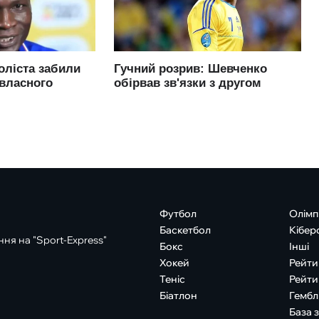
Футбол
Олімп
Баскетбол
Кібер
ня на "Sport-Express"
Бокс
Інші
Хокей
Рейти
Теніс
Рейти
Біатлон
Гембл
База 