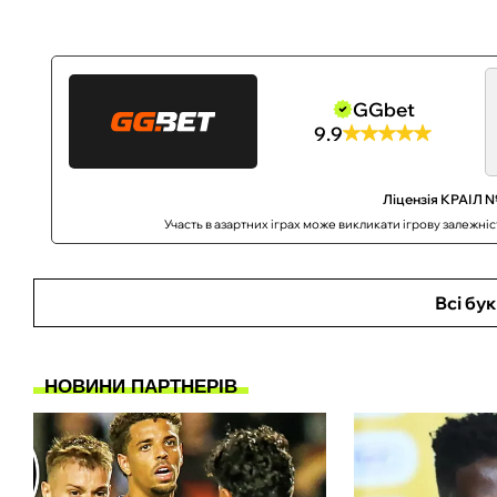
GGbet
9.9
Ліцензія КРАІЛ №
Участь в азартних іграх може викликати ігрову залежні
Всі бу