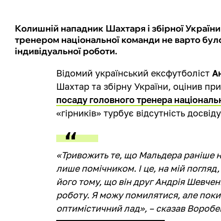
Колишній нападник Шахтаря і збірної Україн
тренером національної команди не варто бул
індивідуальної роботи.
Відомий український ексфутболіст
А
Шахтар та збірну України, оцінив п
посаду головного тренера національ
«гірників» турбує відсутність досвіду
«Тривожить те, що Мальдера раніше н
лише помічником. І це, на мій погляд
його тому, що він друг Андрія Шевчен
роботу. Я можу помилятися, але поки
оптимістичний лад», – сказав Вороб