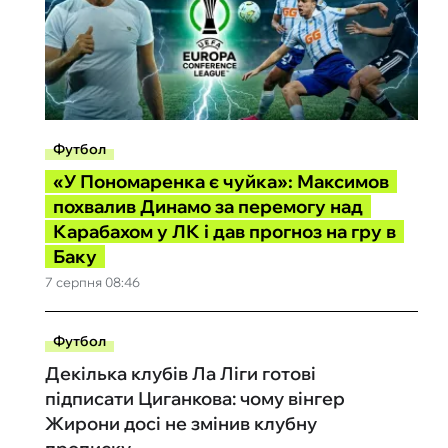
Футбол
«У Пономаренка є чуйка»: Максимов
похвалив Динамо за перемогу над
Карабахом у ЛК і дав прогноз на гру в
Баку
7 серпня 08:46
Футбол
Декілька клубів Ла Ліги готові
підписати Циганкова: чому вінгер
Жирони досі не змінив клубну