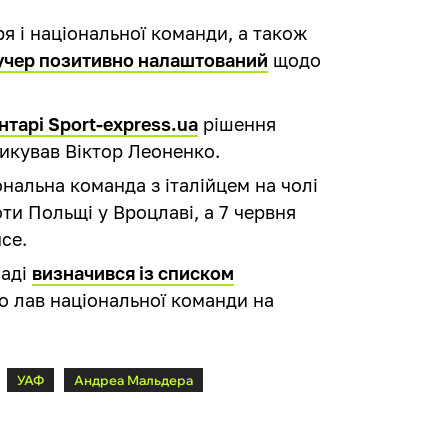
я і національної команди, а також
учер позитивно налаштований
щодо
нтарі Sport-express.ua
рішення
икував Віктор Леоненко.
нальна команда з італійцем на чолі
ти Польщі у Вроцлаві, а 7 червня
се.
саді
визначився із списком
до лав національної команди на
УАФ
Андреа Мальдера