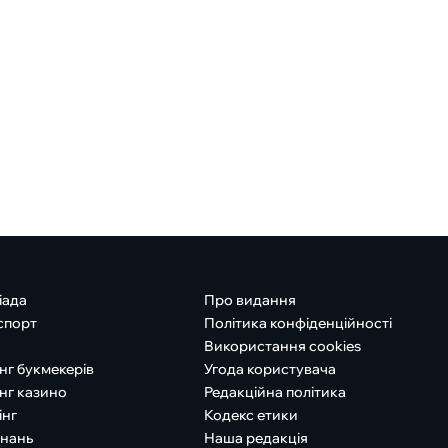
іада
Про видання
спорт
Політика конфіденційності
Використання cookies
нг букмекерів
Угода користувача
нг казино
Редакційна політика
інг
Кодекс етики
знань
Наша редакція