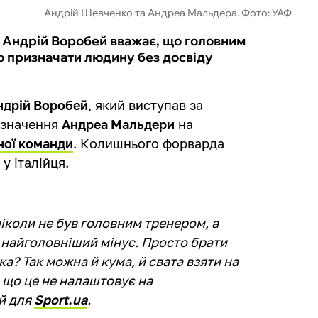
Андрій Шевченко та Андреа Мальдера. Фото: УАФ
и Андрій Воробей вважає, що головним
о призначати людину без досвіду
ндрій Воробей
, який виступав за
ризначення
Андреа Мальдери
на
ної команди
. Колишнього форварда
 у італійця.
іколи не був головним тренером, а
, найголовніший мінус. Просто брати
ка? Так можна й кума, й свата взяти на
 що це не налаштовує на
ей для
Sport.ua
.