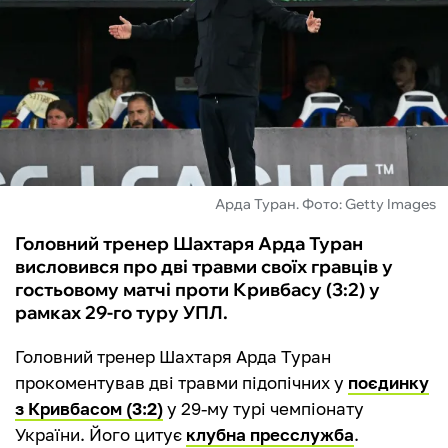
ФУТЗАЛ
ІНШІ
БУКМЕКЕРИ
Арда Туран. Фото: Getty Images
Головний тренер Шахтаря Арда Туран
висловився про дві травми своїх гравців у
гостьовому матчі проти Кривбасу (3:2) у
рамках 29-го туру УПЛ.
Головний тренер Шахтаря Арда Туран
прокоментував дві травми підопічних у
поєдинку
з Кривбасом (3:2)
у 29-му турі чемпіонату
України. Його цитує
клубна пресслужба
.