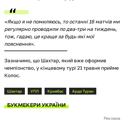
«Якщо я не помиляюсь, то останні 16 матчів ми
регулярно проводили по два-три на тиждень,
тож, гадаю, це краще за будь-які мої
пояснення».
Зазначимо, що Шахтар, який вже оформив
чемпіонство, у кінцевому турі 21 травня прийме
Колос.
Шахтар
УПЛ
Кривбас
Арда Туран
БУКМЕКЕРИ УКРАЇНИ
Реклама