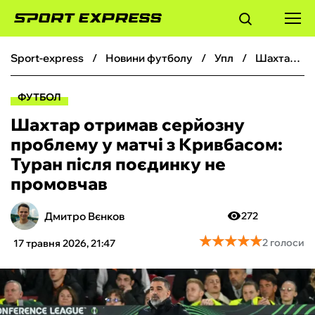
sport-express
новини футболу
упл
Шахтар отримав серйозну проблему у матчі з Кривбасом: Туран після поєдинку не промовчав
ФУТБОЛ
ФУТБОЛ
БАСКЕТБОЛ
Шахтар отримав серйозну
проблему у матчі з Кривбасом:
БОКС
Туран після поєдинку не
промовчав
ХОКЕЙ
Дмитро Вєнков
272
ТЕНІС
★
★
★
★
★
★
★
★
★
★
2 голоси
17 травня 2026, 21:47
КІБЕРСПОРТ
ЧС-2026