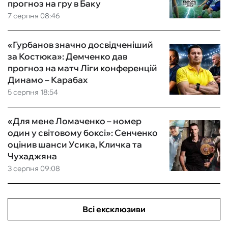
прогноз на гру в Баку
7 серпня 08:46
«Гурбанов значно досвідченіший
за Костюка»: Демченко дав
прогноз на матч Ліги конференцій
Динамо – Карабах
5 серпня 18:54
«Для мене Ломаченко – номер
один у світовому боксі»: Сенченко
оцінив шанси Усика, Кличка та
Чухаджяна
3 серпня 09:08
Всі ексклюзиви