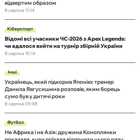
відвертим образом
8 серпня 11:14
Кіберспорт
Відомі всі учасники ЧС-2026 з Apex Legends:
чи вдалося вийти на турнір збірній України
8 серпня 10:14
Інші
Українець, який підкорив Японію: тренер
Данила Явгусишина розповів, яким борець
сумо був у дитячі роки
8 серпня 09:48
Футбол
Не Африка і не Азія: дружина Коноплянки
показала, куди поїхала відпочити цього разу