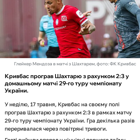
ФУТЗАЛ
ІНШІ
БУКМЕКЕРИ
Глейкер Мендоза в матчі з Шахтарем, фото: ФК Кривбас
Кривбас програв Шахтарю з рахунком 2:3 у
домашньому матчі 29-го туру чемпіонату
України.
У неділю, 17 травня, Кривбас на своєму полі
програв Шахтарю з рахунком 2:3 в рамках матчу
29-го туру чемпіонату України. Гра декілька разів
переривалася через повітряні тривоги.
Гості вийшли вперед у кінцівці першого тайму