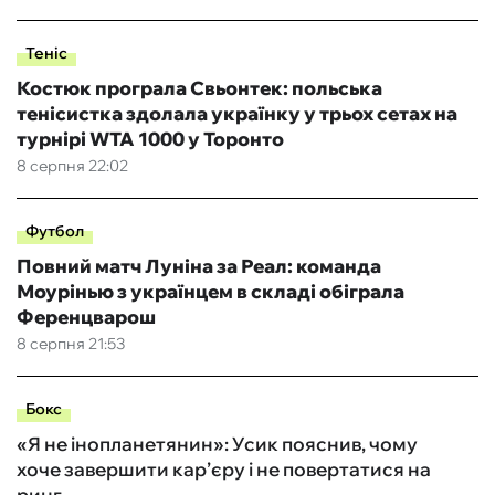
Теніс
Костюк програла Свьонтек: польська
тенісистка здолала українку у трьох сетах на
турнірі WTA 1000 у Торонто
8 серпня 22:02
Футбол
Повний матч Луніна за Реал: команда
Моурінью з українцем в складі обіграла
Ференцварош
8 серпня 21:53
Бокс
«Я не інопланетянин»: Усик пояснив, чому
хоче завершити кар’єру і не повертатися на
ринг