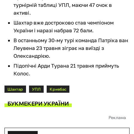
турнірній таблиці УПЛ, маючи 47 очок в
активі.
Шахтар вже достроково став чемпіоном
України і наразі набрав 72 бали.
В останньому 30-му турі команда Патріка ван
Леувена 23 травня зіграє на виїзді з
Олександрією.
Підопічні Арди Турана 21 травня приймуть
Колос.
Шахтар
УПЛ
Кривбас
БУКМЕКЕРИ УКРАЇНИ
Реклама