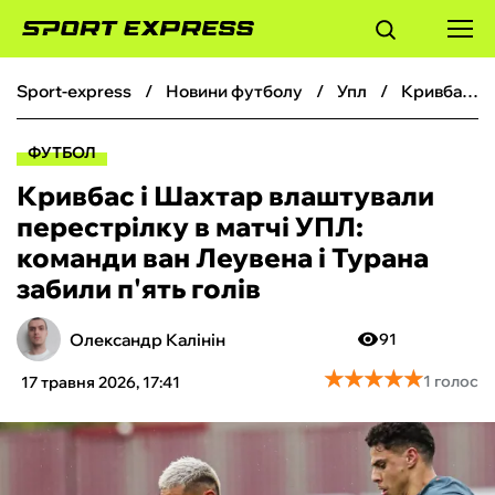
sport-express
новини футболу
упл
Кривбас і Шахтар влаштували перестрілку в матчі УПЛ: команди ван Леувена і Турана забили п'ять голів
ФУТБОЛ
ФУТБОЛ
БАСКЕТБОЛ
Кривбас і Шахтар влаштували
перестрілку в матчі УПЛ:
БОКС
команди ван Леувена і Турана
забили п'ять голів
ХОКЕЙ
Олександр Калінін
91
ТЕНІС
★
★
★
★
★
★
★
★
★
★
1 голос
17 травня 2026, 17:41
КІБЕРСПОРТ
ЧС-2026