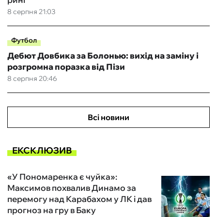
8 серпня 21:03
Футбол
Дебют Довбика за Болонью: вихід на заміну і
розгромна поразка від Пізи
8 серпня 20:46
Всі новини
ЕКСКЛЮЗИВ
«У Пономаренка є чуйка»:
Максимов похвалив Динамо за
перемогу над Карабахом у ЛК і дав
прогноз на гру в Баку