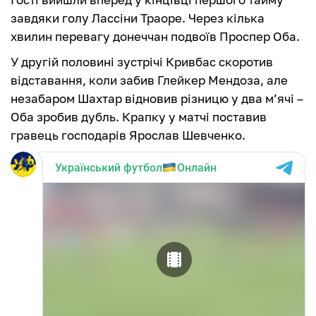
завдяки голу Лассіни Траоре. Через кілька
хвилин перевагу донеччан подвоїв Проспер Оба.
У другій половині зустрічі Кривбас скоротив
відставання, коли забив Глейкер Мендоза, але
незабаром Шахтар відновив різницю у два м’ячі –
Оба зробив дубль. Крапку у матчі поставив
гравець господарів Ярослав Шевченко.