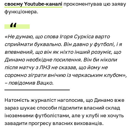
своєму Youtube-каналі
прокоментував цю заяву
функціонера.
«Не думаю, що слова Ігоря Суркіса варто
сприймати буквально. Він давно у футболі, і я
впевнений, що він як ніхто інший розуміє, що
Динамо необхідне посилення. Він би ніколи
після матчу з ЛНЗ не сказав, що йому не
соромно зіграти внічию із черкаським клубом»,
– повідомив Вацко.
Натомість журналіст наголосив, що Динамо вже
зараз шукає способи підсилити власний склад
іноземними футболістами, але у клубі не хочуть
завадити прогресу власних вихованців.