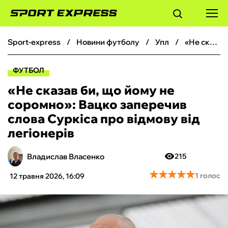
sport-express
новини футболу
упл
«Не сказав би, що йому не соромно»: Вацко заперечив слова Суркіса про відмову від легіонерів
ФУТБОЛ
ФУТБОЛ
БАСКЕТБОЛ
«Не сказав би, що йому не
соромно»: Вацко заперечив
БОКС
слова Суркіса про відмову від
легіонерів
ХОКЕЙ
Владислав Власенко
215
ТЕНІС
★
★
★
★
★
★
★
★
★
★
1 голос
12 травня 2026, 16:09
КІБЕРСПОРТ
ЧС-2026