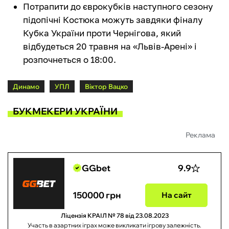
Потрапити до єврокубків наступного сезону
підопічні Костюка можуть завдяки фіналу
Кубка України проти Чернігова, який
відбудеться 20 травня на «Львів-Арені» і
розпочнеться о 18:00.
Динамо
УПЛ
Віктор Вацко
БУКМЕКЕРИ УКРАЇНИ
Реклама
GGbet
9.9
150000 грн
На сайт
Ліцензія КРАІЛ № 78 від 23.08.2023
Участь в азартних іграх може викликати ігрову залежність.