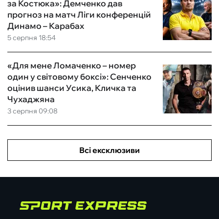
за Костюка»: Демченко дав
прогноз на матч Ліги конференцій
Динамо – Карабах
5 серпня 18:54
«Для мене Ломаченко – номер
один у світовому боксі»: Сенченко
оцінив шанси Усика, Кличка та
Чухаджяна
3 серпня 09:08
Всі ексклюзиви