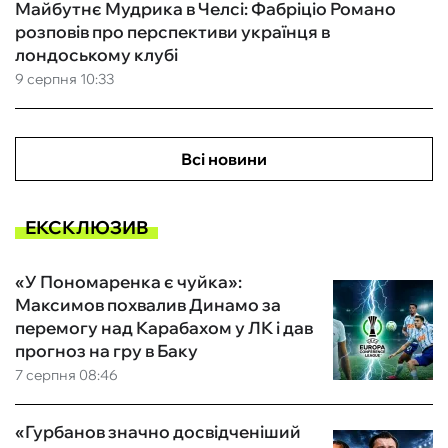
Майбутнє Мудрика в Челсі: Фабріціо Романо
розповів про перспективи українця в
лондоському клубі
9 серпня 10:33
Всі новини
ЕКСКЛЮЗИВ
«У Пономаренка є чуйка»:
Максимов похвалив Динамо за
перемогу над Карабахом у ЛК і дав
прогноз на гру в Баку
7 серпня 08:46
«Гурбанов значно досвідченіший