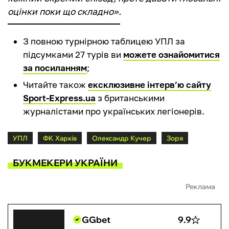
оцінки поки що складно».
З повною турнірною таблицею УПЛ за
підсумками 27 турів ви
можете ознайомитися
за посиланням
;
Читайте також
ексклюзивне інтерв’ю сайту
Sport-Express.ua
з британськими
журналістами про українських легіонерів.
УПЛ
ФК Харків
Олександр Кучер
Зоря
БУКМЕКЕРИ УКРАЇНИ
Реклама
GGbet
9.9