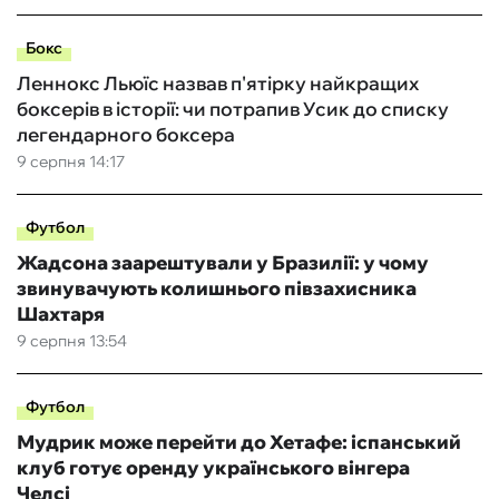
Бокс
Леннокс Льюїс назвав п'ятірку найкращих
боксерів в історії: чи потрапив Усик до списку
легендарного боксера
9 серпня 14:17
Футбол
Жадсона заарештували у Бразилії: у чому
звинувачують колишнього півзахисника
Шахтаря
9 серпня 13:54
Футбол
Мудрик може перейти до Хетафе: іспанський
клуб готує оренду українського вінгера
Челсі