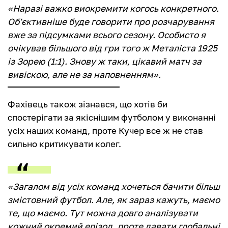
«Наразі важко виокремити когось конкретного.
Об'єктивніше буде говорити про розчарування
вже за підсумками всього сезону. Особисто я
очікував більшого від гри того ж Металіста 1925
із Зорею (1:1). Знову ж таки, цікавий матч за
вивіскою, але не за наповненням».
Фахівець також зізнався, що хотів би
спостерігати за якіснішим футболом у виконанні
усіх наших команд, проте Кучер все ж не став
сильно критикувати колег.
«Загалом від усіх команд хочеться бачити більш
змістовний футбол. Але, як зараз кажуть, маємо
те, що маємо. Тут можна довго аналізувати
кожний окремий епізод, проте давати глобальні