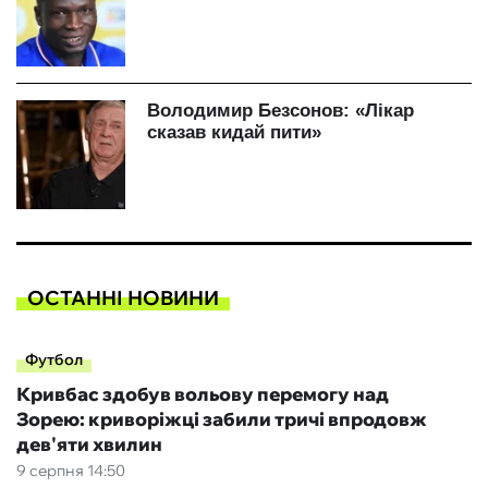
ОСТАННІ НОВИНИ
Футбол
Кривбас здобув вольову перемогу над
Зорею: криворіжці забили тричі впродовж
дев'яти хвилин
9 серпня 14:50