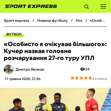
sport-express
новини футболу
упл
«Особисто я очікував більшого»: Кучер назвав головне розчарування 27-го туру УПЛ
ФУТБОЛ
ФУТБОЛ
БАСКЕТБОЛ
«Особисто я очікував більшого»:
Кучер назвав головне
БОКС
розчарування 27-го туру УПЛ
ХОКЕЙ
Дмитро Вєнков
34
★
★
★
★
★
★
★
★
★
★
2 голоси
11 травня 2026, 21:36
ТЕНІС
КІБЕРСПОРТ
ЧС-2026