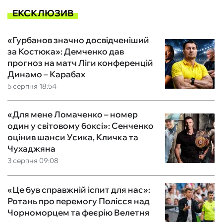
ЕКСКЛЮЗИВ
«Гурбанов значно досвідченіший
за Костюка»: Демченко дав
прогноз на матч Ліги конференцій
Динамо – Карабах
5 серпня 18:54
«Для мене Ломаченко – номер
один у світовому боксі»: Сенченко
оцінив шанси Усика, Кличка та
Чухаджяна
3 серпня 09:08
«Це був справжній іспит для нас»:
Ротань про перемогу Полісся над
Чорноморцем та феєрію Велетня