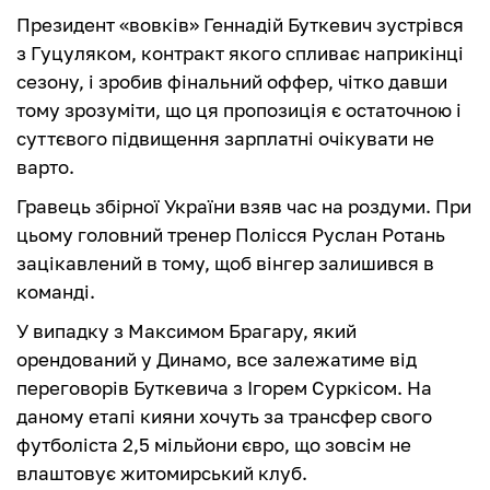
Президент «вовків» Геннадій Буткевич зустрівся
з Гуцуляком, контракт якого спливає наприкінці
сезону, і зробив фінальний оффер, чітко давши
тому зрозуміти, що ця пропозиція є остаточною і
суттєвого підвищення зарплатні очікувати не
варто.
Гравець збірної України взяв час на роздуми. При
цьому головний тренер Полісся Руслан Ротань
зацікавлений в тому, щоб вінгер залишився в
команді.
У випадку з Максимом Брагару, який
орендований у Динамо, все залежатиме від
переговорів Буткевича з Ігорем Суркісом. На
даному етапі кияни хочуть за трансфер свого
футболіста 2,5 мільйони євро, що зовсім не
влаштовує житомирський клуб.