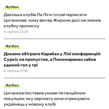
Футбол
Декілька клубів Ла Ліги готові підписати
Циганкова: чому вінгер Жирони досі не змінив
клубну прописку
6 серпня 22:34
Футбол
Динамо обіграло Карабах у Лізі конференцій:
Суркіс не пропустив, а Пономаренко забив
єдиний гол у грі
6 серпня 21:56
Футбол
Циганков поставив умови потенційним
покупцям: яку зарплату хоче отримувати
українець у новому клубі