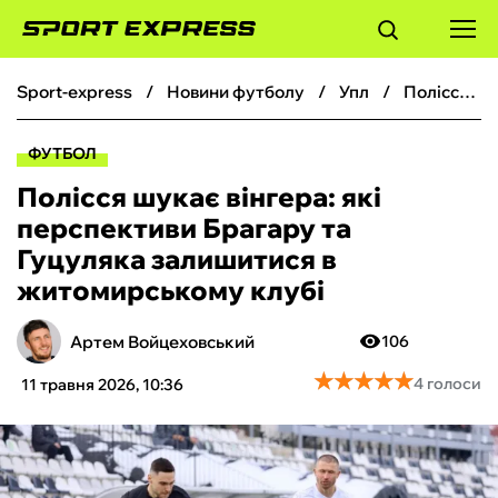
sport-express
новини футболу
упл
Полісся шукає вінгера: які перспективи Брагару та Гуцуляка залишитися в житомирському клубі
ФУТБОЛ
ФУТБОЛ
БАСКЕТБОЛ
Полісся шукає вінгера: які
перспективи Брагару та
БОКС
Гуцуляка залишитися в
житомирському клубі
ХОКЕЙ
Артем Войцеховський
106
ТЕНІС
★
★
★
★
★
★
★
★
★
★
4 голоси
11 травня 2026, 10:36
КІБЕРСПОРТ
ЧС-2026