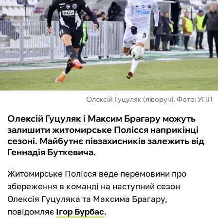
ФУТЗАЛ
ІНШІ
БУКМЕКЕРИ
Олексій Гуцуляк (ліворуч). Фото: УПЛ
Олексій Гуцуляк і Максим Брагару можуть
залишити житомирське Полісся наприкінці
сезоні. Майбутнє півзахисників залежить від
Геннадія Буткевича.
Житомирське Полісся веде перемовини про
збереження в команді на наступний сезон
Олексія Гуцуляка та Максима Брагару,
повідомляє
Ігор Бурбас
.