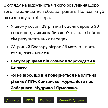
З огляду на відсутність чіткого розуміння щодо
того, чи залишаться обидва гравці в Поліссі, клуб
активно шукає вінгера.
У цьому сезоні 28-річний Гуцуляк провів 30
поєдинків, у яких забив дев’ять голів і віддав
сім результативних передач.
23-річний Брагару зіграв 26 матчів – п’ять
голів, п’ять асистів.
Бабукарр Фаал відмовився переходити в
Динамо
.
«Я не вірю, що він повернеться на елітний
рівень АПЛ»: британські журналісти про
Забарного, Мудрика і Ярмолюка
.
Динамо
УПЛ
Полісся
Олексій Гуцуляк