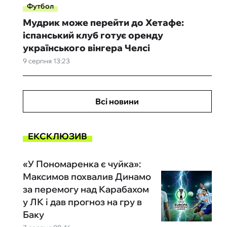
Футбол
Мудрик може перейти до Хетафе:
іспанський клуб готує оренду
українського вінгера Челсі
9 серпня 13:23
Всі новини
ЕКСКЛЮЗИВ
«У Пономаренка є чуйка»:
Максимов похвалив Динамо
за перемогу над Карабахом
у ЛК і дав прогноз на гру в
Баку