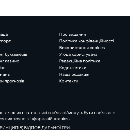
іада
Про видання
спорт
Політика конфіденційності
Використання cookies
нг букмекерів
Угода користувача
нг казино
Редакційна політика
інг
Кодекс етики
знань
Наша редакція
ри прогнозів
Контакти
к та/інших платежів, які пов’язані/можуть бути пов’язані з
ся виключно в інформаційних цілях.
РИНЦИПІВ) ВІДПОВІДАЛЬНОЇ ГРИ.