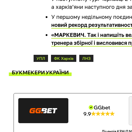
а харків’яни наступного дня за
У першому недільному поєдин
новий рекорд результативност
«МАРКЕВИЧ. Так і напишіть в
тренера збірної і висловився 
УПЛ
ФК Харків
ЛНЗ
БУКМЕКЕРИ УКРАЇНИ
GGbet
9.9
Ліцензія КРАІЛ №