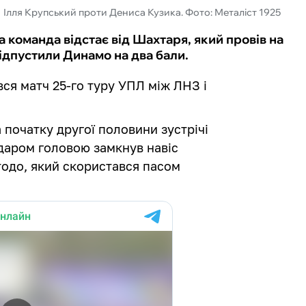
Ілля Крупський проти Дениса Кузика. Фото: Металіст 1925
а команда відстає від Шахтаря, який провів на
відпустили Динамо на два бали.
увся матч 25-го туру УПЛ між ЛНЗ і
 початку другої половини зустрічі
ударом головою замкнув навіс
Ітодо, який скористався пасом