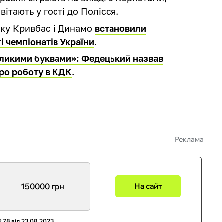
вітають у гості до Полісся.
ку Кривбас і Динамо
встановили
і чемпіонатів України
.
еликими буквами»: Федецький назвав
про роботу в КДК
.
Реклама
150000 грн
На сайт
 78 від 23.08.2023