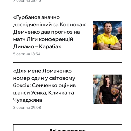
7 серпня 08:46
«Гурбанов значно
досвідченіший за Костюка»:
Демченко дав прогноз на
матч Ліги конференцій
Динамо – Карабах
5 серпня 18:54
«Для мене Ломаченко –
номер один у світовому
боксі»: Сенченко оцінив
шанси Усика, Кличка та
Чухаджяна
3 серпня 09:08
Всі ексклюзиви