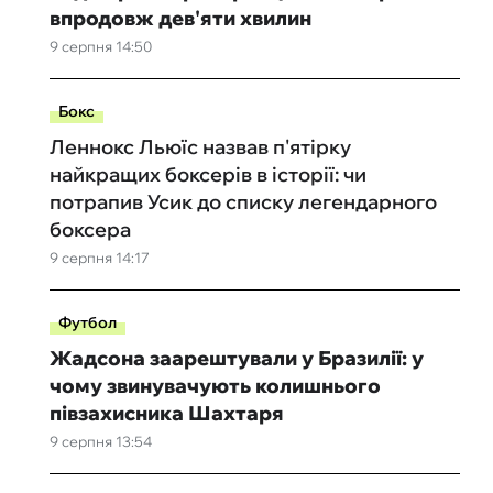
впродовж дев'яти хвилин
9 серпня 14:50
Бокс
Леннокс Льюїс назвав п'ятірку
найкращих боксерів в історії: чи
потрапив Усик до списку легендарного
боксера
9 серпня 14:17
Футбол
Жадсона заарештували у Бразилії: у
чому звинувачують колишнього
півзахисника Шахтаря
9 серпня 13:54