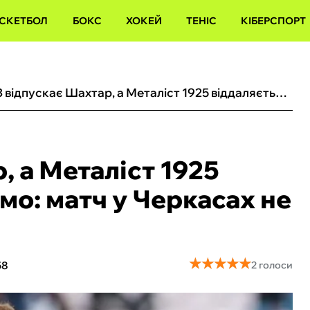
СКЕТБОЛ
БОКС
ХОКЕЙ
ТЕНІС
КІБЕРСПОРТ
ЛНЗ відпускає Шахтар, а Металіст 1925 віддаляється від Динамо: матч у Черкасах не виявив переможця
 а Металіст 1925
мо: матч у Черкасах не
★
★
★
★
★
★
★
★
★
★
58
2 голоси