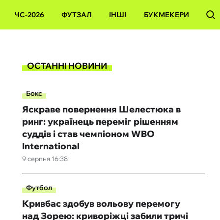
ЧС-2026
ФУТЗАЛ
ІНШІ
БУКМЕКЕРИ
ОСТАННІ НОВИНИ
Бокс
Яскраве повернення Шелестюка в
ринг: українець переміг рішенням
суддів і став чемпіоном WBO
International
9 серпня 16:38
Футбол
Кривбас здобув вольову перемогу
над Зорею: криворіжці забили тричі