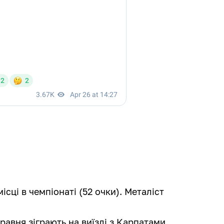
сці в чемпіонаті (52 очки). Металіст
равня зіграють на виїзді з Карпатами,