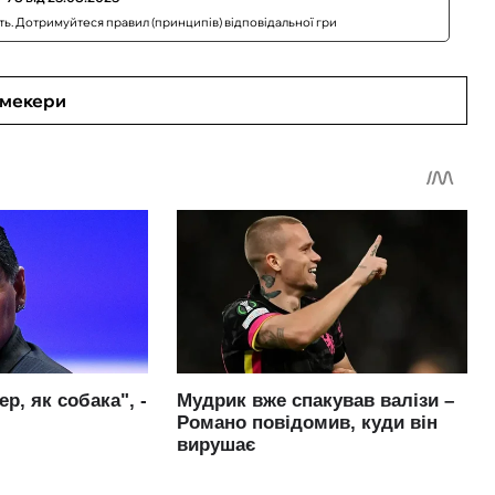
сть. Дотримуйтеся правил (принципів) відповідальної гри
кмекери