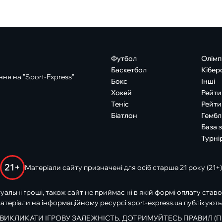
Футбол
Олімп
Баскетбол
Кібер
ня на "Sport-Express"
Бокс
Інші
Хокей
Рейти
Теніс
Рейти
Біатлон
Гембл
База 
Турні
21+
Матеріали сайту призначені для осіб старше 21 року (21+)
туальні гроші, також сайт не приймає ні в якій формі оплату ставо
атеріали на інформаційному ресурсі sport-express.ua публікують
 ВИКЛИКАТИ ІГРОВУ ЗАЛЕЖНІСТЬ. ДОТРИМУЙТЕСЬ ПРАВИЛ (П