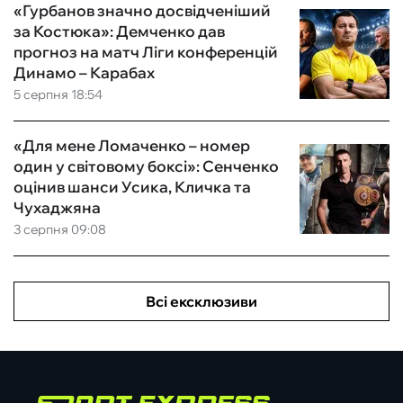
«Гурбанов значно досвідченіший
за Костюка»: Демченко дав
прогноз на матч Ліги конференцій
Динамо – Карабах
5 серпня 18:54
«Для мене Ломаченко – номер
один у світовому боксі»: Сенченко
оцінив шанси Усика, Кличка та
Чухаджяна
3 серпня 09:08
Всі ексклюзиви