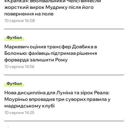
«Крапка»: вболівальники Челсі винесли
жорсткий вирок Мудрику після його
повернення на поле
10 серпня 16:08
Футбол
Маркевич оцінив трансфер Довбика в
Болонью: фахівець підтримав рішення
форварда залишити Рому
10 серпня 14:56
Футбол
Нова дисципліна для Луніна та зірок Реала:
Моуріньо впровадив три суворих правила у
мадридському клубі
10 серпня 14:25