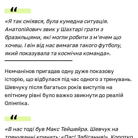
«Я так сміявся, була кумедна ситуація.
Анатолійович звик у Шахтарі грати з
бразильцями, які могли робити з м’ячем що
хочеш. І він від нас вимагав такого футболу,
який показувала та космічна команда».
Нємчанінов пригадав одну дуже показову
історію, що відбулася під час одного з тренувань.
Шевчуку після багатьох років виступів на
елітному рівні було важко звикнути до реалій
Олімпіка.
«В нас тоді був Макс Тейшейра. Шевчук на
тренуванні кричить: «Пас! Забігання!». Коротко