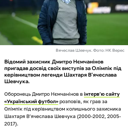
ФУТЗАЛ
ІНШІ
БУКМЕКЕРИ
Вячеслав Шевчук. Фото: НК Верес
Відомий захисник Дмитро Нємчанінов
пригадав досвід своїх виступів за Олімпік під
керівництвом легенди Шахтаря В’ячеслава
Шевчука.
Оборонець Дмитро Нємчанінов в
інтерв’ю сайту
«Український футбол»
розповів, як грав за
Олімпік під керівництвом колишнього захисника
Шахтаря В’ячеслава Шевчука (2000-2002, 2005-
2017).