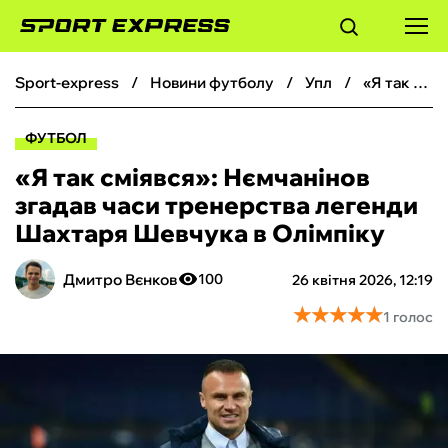
sport-express
новини футболу
упл
«Я так сміявся»: Нємчанінов згадав часи тренерства легенди Шахтаря Шевчука в Олімпіку
ФУТБОЛ
ФУТБОЛ
БАСКЕТБОЛ
«Я так сміявся»: Нємчанінов
згадав часи тренерства легенди
БОКС
Шахтаря Шевчука в Олімпіку
ХОКЕЙ
Дмитро Вєнков
100
26 квітня 2026, 12:19
★
★
★
★
★
★
★
★
★
★
1 голос
ТЕНІС
КІБЕРСПОРТ
ЧС-2026