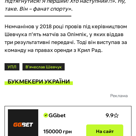
підтягнутися! Я перший! Хто наступний?!». Ну,
таке. Він – фанат спорту».
Нємчанінов у 2018 році провів під керівництвом
Шевчука п’ять матчів за Олімпік, у яких віддав
три результативні передачі. Тоді він виступав за
команду на правах оренди з Крил Рад.
УПЛ
В’ячеслав Шевчук
БУКМЕКЕРИ УКРАЇНИ
Реклама
GGbet
9.9
150000 грн
На сайт