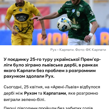
ФУТЗАЛ
ІНШІ
БУКМЕКЕРИ
Рух – Карпати. Фото: ФК Карпати
У поєдинку 25-го туру української Прем'єр-
ліги було зіграно львівське дербі, в рамках
якого Карпати без проблем з розгромним
рахунком здолали Рух.
Сьогодні, 25 квітня, на «Арені-Львів» відбулося
дербі між
Рухом
та
Карпатами
, яке розгромно
виграли зелено-білі.
Перші півгодини пройшли без забитих голів,