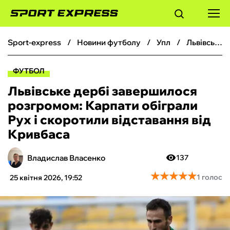
sport-express
новини футболу
упл
Львівське дербі завершилося розгромом: Карпати обіграли Рух і скоротили відставання від Кривбаса
ФУТБОЛ
ФУТБОЛ
БАСКЕТБОЛ
Львівське дербі завершилося
розгромом: Карпати обіграли
БОКС
Рух і скоротили відставання від
Кривбаса
ХОКЕЙ
Владислав Власенко
137
ТЕНІС
★
★
★
★
★
★
★
★
★
★
1 голос
25 квітня 2026, 19:52
КІБЕРСПОРТ
ЧС-2026