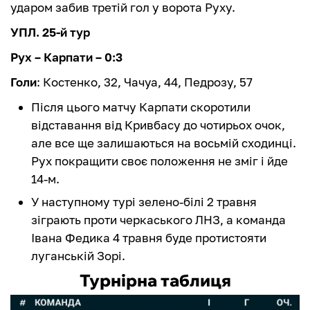
ударом забив третій гол у ворота Руху.
УПЛ. 25-й тур
Рух – Карпати – 0:3
Голи
: Костенко, 32, Чачуа, 44, Педрозу, 57
Після цього матчу Карпати скоротили
відставання від Кривбасу до чотирьох очок,
але все ще залишаються на восьмій сходинці.
Рух покращити своє положення не зміг і йде
14-м.
У наступному турі зелено-білі 2 травня
зіграють проти черкаського ЛНЗ, а команда
Івана Федика 4 травня буде протистояти
луганській Зорі.
Турнірна таблиця