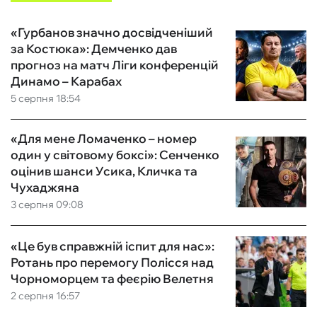
«Гурбанов значно досвідченіший
за Костюка»: Демченко дав
прогноз на матч Ліги конференцій
Динамо – Карабах
5 серпня 18:54
«Для мене Ломаченко – номер
один у світовому боксі»: Сенченко
оцінив шанси Усика, Кличка та
Чухаджяна
3 серпня 09:08
«Це був справжній іспит для нас»:
Ротань про перемогу Полісся над
Чорноморцем та феєрію Велетня
2 серпня 16:57