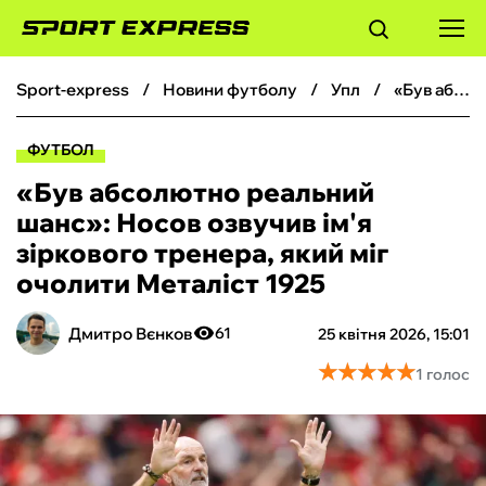
sport-express
новини футболу
упл
«Був абсолютно реальний шанс»: Носов озвучив ім'я зіркового тренера, який міг очолити Металіст 1925
ФУТБОЛ
ФУТБОЛ
БАСКЕТБОЛ
«Був абсолютно реальний
шанс»: Носов озвучив ім'я
БОКС
зіркового тренера, який міг
очолити Металіст 1925
ХОКЕЙ
Дмитро Вєнков
61
25 квітня 2026, 15:01
ТЕНІС
★
★
★
★
★
★
★
★
★
★
1 голос
КІБЕРСПОРТ
ЧС-2026