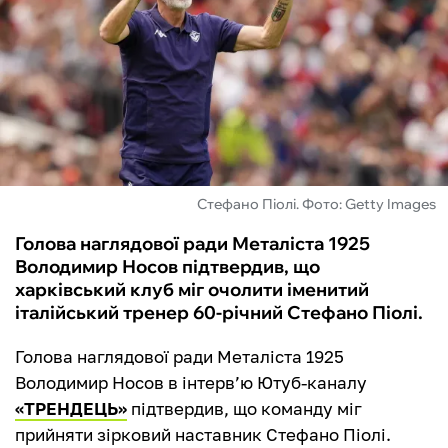
ФУТЗАЛ
ІНШІ
БУКМЕКЕРИ
Стефано Піолі. Фото: Getty Images
Голова наглядової ради Металіста 1925
Володимир Носов підтвердив, що
харківський клуб міг очолити іменитий
італійський тренер 60-річний Стефано Піолі.
Голова наглядової ради Металіста 1925
Володимир Носов в інтерв’ю Ютуб-каналу
«ТРЕНДЕЦЬ»
підтвердив, що команду міг
прийняти зірковий наставник Стефано Піолі.