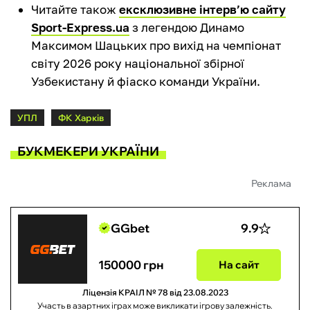
Читайте також
ексклюзивне інтерв’ю сайту
Sport-Express.ua
з легендою Динамо
Максимом Шацьких про вихід на чемпіонат
світу 2026 року національної збірної
Узбекистану й фіаско команди України.
УПЛ
ФК Харків
БУКМЕКЕРИ УКРАЇНИ
Реклама
GGbet
9.9
150000 грн
На сайт
Ліцензія КРАІЛ № 78 від 23.08.2023
Участь в азартних іграх може викликати ігрову залежність.