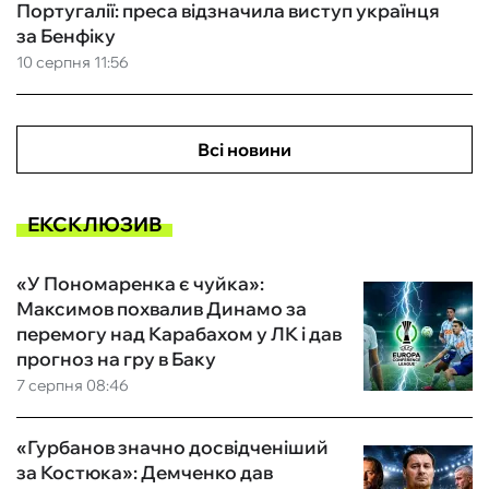
Португалії: преса відзначила виступ українця
за Бенфіку
10 серпня 11:56
Всі новини
ЕКСКЛЮЗИВ
«У Пономаренка є чуйка»:
Максимов похвалив Динамо за
перемогу над Карабахом у ЛК і дав
прогноз на гру в Баку
7 серпня 08:46
«Гурбанов значно досвідченіший
за Костюка»: Демченко дав