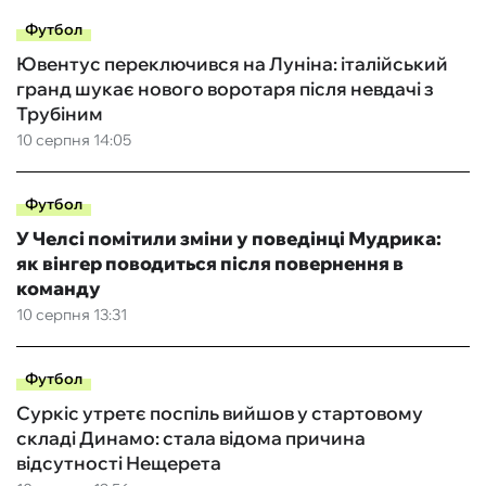
Футбол
Ювентус переключився на Луніна: італійський
гранд шукає нового воротаря після невдачі з
Трубіним
10 серпня 14:05
Футбол
У Челсі помітили зміни у поведінці Мудрика:
як вінгер поводиться після повернення в
команду
10 серпня 13:31
Футбол
Суркіс утретє поспіль вийшов у стартовому
складі Динамо: стала відома причина
відсутності Нещерета