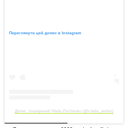
Переглянути цей допис в Instagram
Допис, поширений Vlada Zinchenko (@v.lada_sedan)