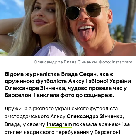
ФУТЗАЛ
ІНШІ
БУКМЕКЕРИ
Олександр та Влада Зінченки. Фото: Instagram
Відома журналістка Влада Седан, яка є
дружиною футболіста Аяксу і збірної України
Олександра Зінченка, чудово провела час у
Барселоні і виклала фото до соцмереж.
Дружина зіркового українського футболіста
амстердамського Аяксу
Олександра Зінченка
,
Влада, у своєму
Instagram
показала вражаючі за
стилем кадри свого перебування у Барселоні.