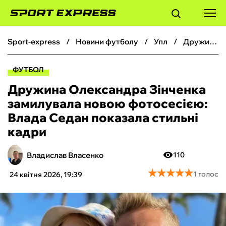
sport-express
новини футболу
упл
Дружина Олександра Зінченка замилувала новою фотосесією: Влада Седан показала стильні кадри
ФУТБОЛ
ФУТБОЛ
БАСКЕТБОЛ
Дружина Олександра Зінченка
замилувала новою фотосесією:
БОКС
Влада Седан показала стильні
кадри
ХОКЕЙ
Владислав Власенко
110
ТЕНІС
★
★
★
★
★
★
★
★
★
★
1 голос
24 квітня 2026, 19:39
КІБЕРСПОРТ
ЧС-2026