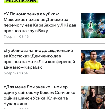
ЕКСКЛЮЗИВ
«У Пономаренка є чуйка»:
Максимов похвалив Динамо за
перемогу над Карабахом у ЛК і дав
прогноз на гру в Баку
7 серпня 08:46
«Гурбанов значно досвідченіший
за Костюка»: Демченко дав
прогноз на матч Ліги конференцій
Динамо – Карабах
5 серпня 18:54
«Для мене Ломаченко – номер
один у світовому боксі»: Сенченко
оцінив шанси Усика, Кличка та
Чухаджяна