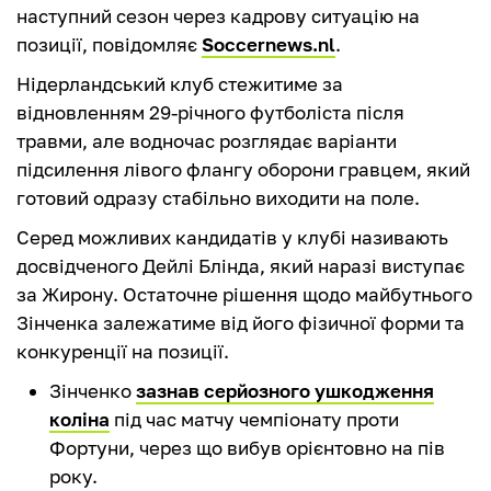
наступний сезон через кадрову ситуацію на
позиції, повідомляє
Soccernews.nl
.
Нідерландський клуб стежитиме за
відновленням 29-річного футболіста після
травми, але водночас розглядає варіанти
підсилення лівого флангу оборони гравцем, який
готовий одразу стабільно виходити на поле.
Серед можливих кандидатів у клубі називають
досвідченого Дейлі Блінда, який наразі виступає
за Жирону. Остаточне рішення щодо майбутнього
Зінченка залежатиме від його фізичної форми та
конкуренції на позиції.
Зінченко
зазнав серйозного ушкодження
коліна
під час матчу чемпіонату проти
Фортуни, через що вибув орієнтовно на пів
року.