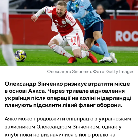
ФУТЗАЛ
ІНШІ
БУКМЕКЕРИ
Олександр Зінченко. Фото: Getty Images
Олександр Зінченко ризикує втратити місце
в основі Аякса. Через тривале відновлення
українця після операції на коліні нідерландці
планують підсилити лівий фланг оборони.
Аякс може продовжити співпрацю з українським
захисником Олександром Зінченком, однак у
клубі поки не визначилися з його роллю на