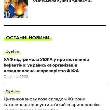
ОСТАННІ НОВИНИ
Футбол
УАФ підтримала УЄФА у протистоянні з
Інфантіно: українська організація
незадоволена непрозорістю ФІФА
7 серпня 22:22
Футбол
Циганков знову поза складом Жирони:
каталонець пропустив п'ятий спаринг поспіль