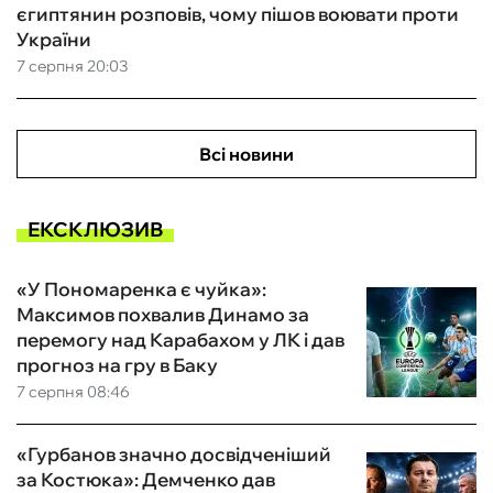
єгиптянин розповів, чому пішов воювати проти
України
7 серпня 20:03
Всі новини
ЕКСКЛЮЗИВ
«У Пономаренка є чуйка»:
Максимов похвалив Динамо за
перемогу над Карабахом у ЛК і дав
прогноз на гру в Баку
7 серпня 08:46
«Гурбанов значно досвідченіший
за Костюка»: Демченко дав