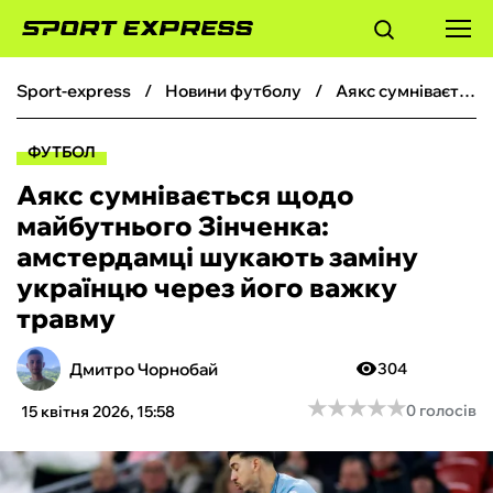
sport-express
новини футболу
Аякс сумнівається щодо майбутнього Зінченка: амстердамці шукають заміну українцю через його важку травму
ФУТБОЛ
ФУТБОЛ
БАСКЕТБОЛ
Аякс сумнівається щодо
майбутнього Зінченка:
БОКС
амстердамці шукають заміну
українцю через його важку
ХОКЕЙ
травму
ТЕНІС
Дмитро Чорнобай
304
★
★
★
★
★
★
★
★
★
★
0 голосів
15 квітня 2026, 15:58
КІБЕРСПОРТ
ЧС-2026