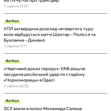
на тлі чуток про трансфер
7 серпня 21:37
Футбол
УПЛ затвердила розклад четвертого туру:
коли відбудуться матчі Шахтар – Полісся та
Буковина – Динамо
7 серпня 21:11
Футбол
«Черговий доказ терору»: УАФ рішуче
засудила російський удар по стадіону
«Чорноморець» в Одесі
7 серпня 20:32
Футбол
ЗСУ взяли в полон Мохамеда Салаха: