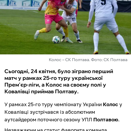
ФУТЗАЛ
ІНШІ
БУКМЕКЕРИ
Колос – СК Полтава. Фото: СК Полтава
Сьогодні, 24 квітня, було зіграно перший
матч у рамках 25-го туру української
Прем'єр-ліги, а Колос на своєму полі у
Ковалівці приймав Полтаву.
У рамках 25-го туру чемпіонату України
Колос
у
Ковалівці зустрічався із абсолютним
аутсайдером поточного сезону УПЛ
Полтавою
.
Незважаючи на статус фаворита команда