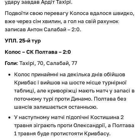
удару завдав Ардіт Тахірі.
Подвоїти свою перевагу Колоса вдалося швидко,
вже через сім хвилин, а гол на свій рахунок
записав Антон Салабай – 2:0.
УПЛ. 25-й тур
Колос – СК Полтава – 2:0
Голи
: Тахірі, 70, Салабай, 77
Колос принаймні на декілька днів обійшов
Кривбас і вийшов на шосте місце турнірної
таблиці, але криворіжці мають матч у запасі в
поточному турі проти Динамо. Полтава без
шансів залишається останньою.
У наступному матчі підопічні Костишина 2
травня зіграють проти Олександрії, а Полтава
1 травня буде протистояти Кривбасу.