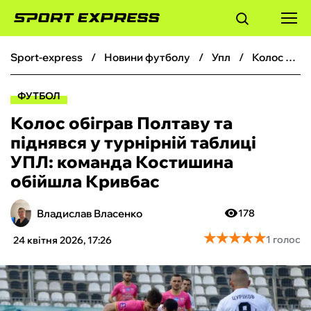
sport-express
новини футболу
упл
Колос обіграв Полтаву та піднявся у турнірній таблиці УПЛ: команда Костишина обійшла Кривбас
ФУТБОЛ
ФУТБОЛ
БАСКЕТБОЛ
Колос обіграв Полтаву та
піднявся у турнірній таблиці
БОКС
УПЛ: команда Костишина
обійшла Кривбас
ХОКЕЙ
Владислав Власенко
178
ТЕНІС
★
★
★
★
★
★
★
★
★
★
1 голос
24 квітня 2026, 17:26
КІБЕРСПОРТ
ЧС-2026