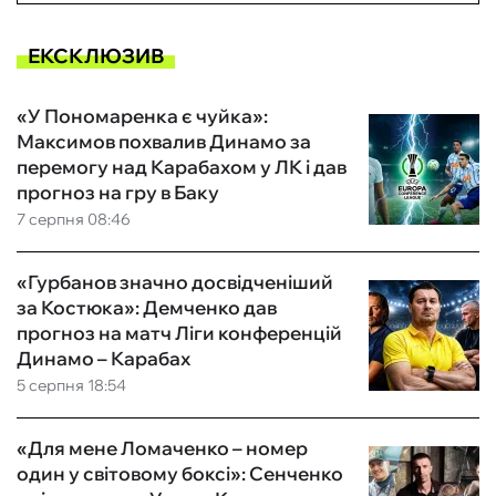
ЕКСКЛЮЗИВ
«У Пономаренка є чуйка»:
Максимов похвалив Динамо за
перемогу над Карабахом у ЛК і дав
прогноз на гру в Баку
7 серпня 08:46
«Гурбанов значно досвідченіший
за Костюка»: Демченко дав
прогноз на матч Ліги конференцій
Динамо – Карабах
5 серпня 18:54
«Для мене Ломаченко – номер
один у світовому боксі»: Сенченко