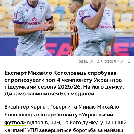
ФУТЗАЛ
ІНШІ
БУКМЕКЕРИ
Гравці ЛНЗ. Фото: ФК ЛНЗ
Експерт Михайло Кополовець спробував
спрогнозувати топ-4 чемпіонату України за
підсумками сезону 2025/26. На його думку,
Динамо залишиться без медалей.
Ексвінгер Карпат, Говерли та Минаю Михайло
Кополовець в
інтерв’ю сайту «Український
футбол»
відповів, чим, на його думку, у нинішній
кампанії УПЛ завершиться боротьба за найвищі