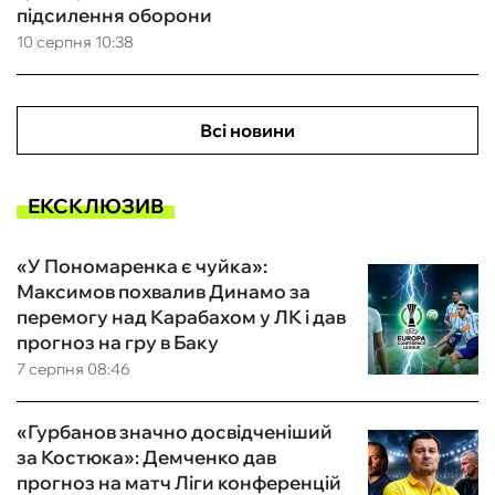
підсилення оборони
10 серпня 10:38
Всі новини
ЕКСКЛЮЗИВ
«У Пономаренка є чуйка»:
Максимов похвалив Динамо за
перемогу над Карабахом у ЛК і дав
прогноз на гру в Баку
7 серпня 08:46
«Гурбанов значно досвідченіший
за Костюка»: Демченко дав
прогноз на матч Ліги конференцій