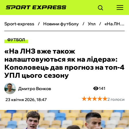
sport-express
новини футболу
упл
«На ЛНЗ вже також налаштовуються як на лідера»: Кополовець дав прогноз на топ-4 УПЛ цього сезону
ФУТБОЛ
ФУТБОЛ
БАСКЕТБОЛ
«На ЛНЗ вже також
налаштовуються як на лідера»:
БОКС
Кополовець дав прогноз на топ-4
УПЛ цього сезону
ХОКЕЙ
Дмитро Вєнков
141
ТЕНІС
★
★
★
★
★
★
★
★
★
★
2 голоси
23 квітня 2026, 18:47
КІБЕРСПОРТ
ЧС-2026