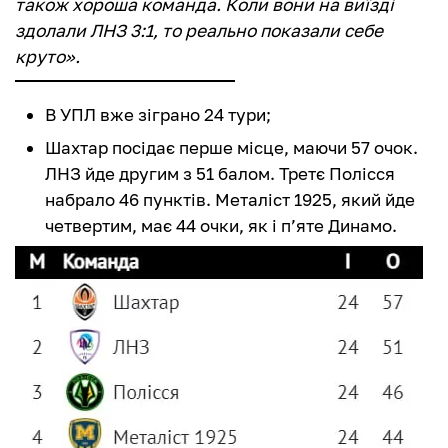
також хороша команда. Коли вони на виїзді
здолали ЛНЗ 3:1, то реально показали себе
круто».
В УПЛ вже зіграно 24 тури;
Шахтар посідає перше місце, маючи 57 очок.
ЛНЗ йде другим з 51 балом. Третє Полісся
набрало 46 пунктів. Металіст 1925, який йде
четвертим, має 44 очки, як і п’яте Динамо.