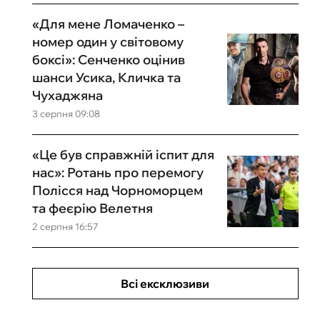
«Для мене Ломаченко –
номер один у світовому
боксі»: Сенченко оцінив
шанси Усика, Кличка та
Чухаджяна
3 серпня 09:08
«Це був справжній іспит для
нас»: Ротань про перемогу
Полісся над Чорноморцем
та феєрію Велетня
2 серпня 16:57
Всі ексклюзиви