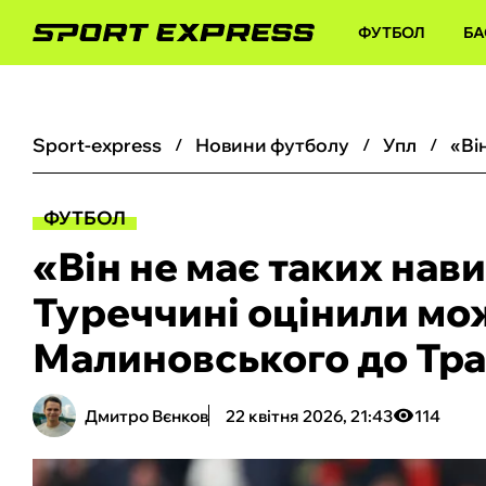
ФУТБОЛ
БА
sport-express
новини футболу
упл
ФУТБОЛ
«Він не має таких нав
Туреччині оцінили м
Малиновського до Тр
Дмитро Вєнков
22 квітня 2026, 21:43
114