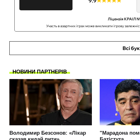
9.9
Ліцензія КРАІЛ №
Участь в азартних іграх може викликати ігрову залежні
Всі бу