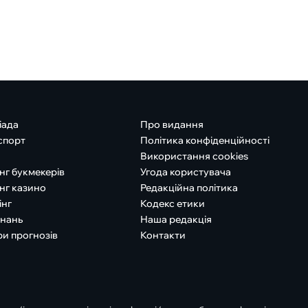
іада
Про видання
спорт
Політика конфіденційності
Використання cookies
нг букмекерів
Угода користувача
нг казино
Редакційна політика
інг
Кодекс етики
знань
Наша редакція
ри прогнозів
Контакти