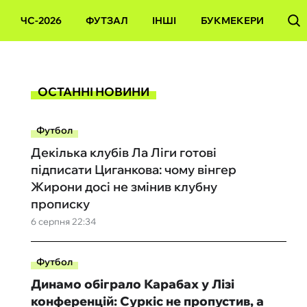
ЧС-2026
ФУТЗАЛ
ІНШІ
БУКМЕКЕРИ
ОСТАННІ НОВИНИ
Футбол
Декілька клубів Ла Ліги готові
підписати Циганкова: чому вінгер
Жирони досі не змінив клубну
прописку
6 серпня 22:34
Футбол
Динамо обіграло Карабах у Лізі
конференцій: Суркіс не пропустив, а