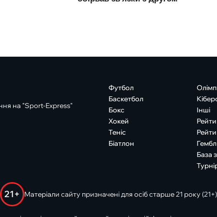
Футбол
Олімп
Баскетбол
Кібер
ня на "Sport-Express"
Бокс
Інші
Хокей
Рейти
Теніс
Рейти
Біатлон
Гембл
База 
Турні
21+
Матеріали сайту призначені для осіб старше 21 року (21+)