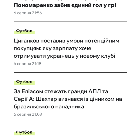
Пономаренко забив єдиний гол у грі
6 серпня 21:56
Футбол
Циганков поставив умови потенційним
покупцям: яку зарплату хоче
отримувати українець у новому клубі
6 серпня 21:18
Футбол
За Еліасом стежать гранди АПЛ та
Серії А: Шахтар визнався із цінником на
бразильського нападника
6 серпня 21:03
Футбол