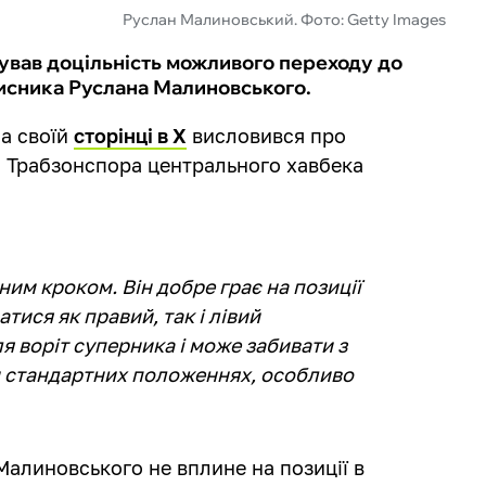
Руслан Малиновський. Фото: Getty Images
зував доцільність можливого переходу до
хисника Руслана Малиновського.
на своїй
сторінці в Х
висловився про
 Трабзонспора центрального хавбека
им кроком. Він добре грає на позиції
тися як правий, так і лівий
ля воріт суперника і може забивати з
ри стандартних положеннях, особливо
Малиновського не вплине на позиції в