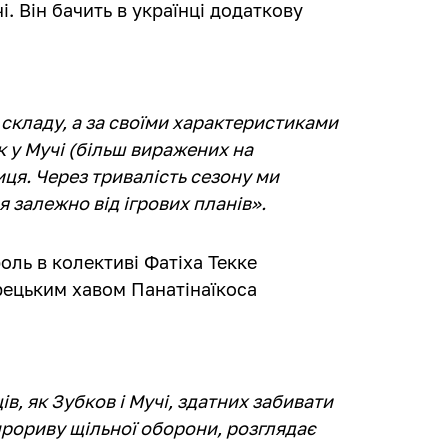
і. Він бачить в українці додаткову
 складу, а за своїми характеристиками
як у Мучі (більш виражених на
иця. Через тривалість сезону ми
 залежно від ігрових планів».
оль в колективі Фатіха Текке
рецьким хавом Панатінаїкоса
в, як Зубков і Мучі, здатних забивати
прориву щільної оборони, розглядає