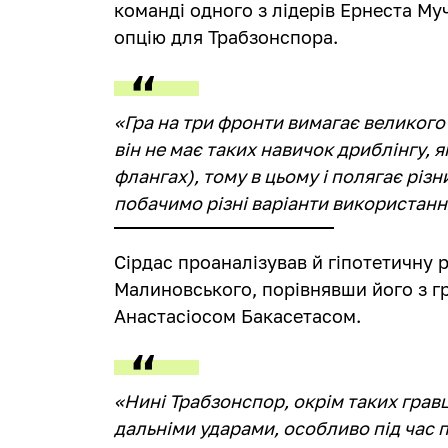
команді одного з лідерів Ернеста Муч
опцію для Трабзонспора.
«Гра на три фронти вимагає великого
він не має таких навичок дриблінгу, 
флангах), тому в цьому і полягає різн
побачимо різні варіанти використання
Сірдас проаналізував й гіпотетичну р
Малиновського, порівнявши його з г
Анастасіосом Бакасетасом.
«Нині Трабзонспор, окрім таких гравці
дальніми ударами, особливо під час 