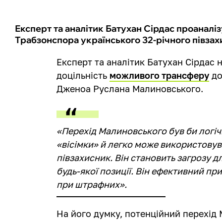
Експерт та аналітик Батухан Сірдас проаналі
Трабзонспора українського 32-річного півза
Експерт та аналітик Батухан Сірдас 
доцільність
можливого трансферу
до
Дженоа Руслана Малиновського.
«Перехід Малиновського був би логічн
«вісімки» й легко може використовува
півзахисник. Він становить загрозу д
будь-якої позиції. Він ефективний п
при штрафних».
На його думку, потенційний перехід 