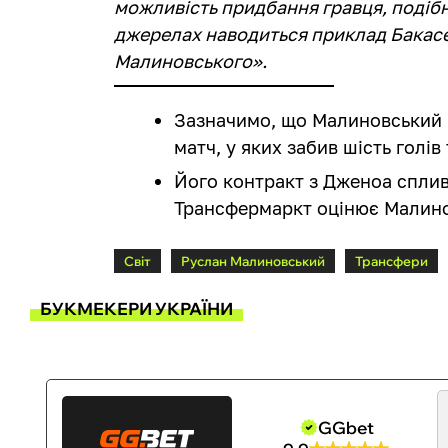
можливість придбання гравця, подіб
джерелах наводиться приклад Бакасет
Малиновського».
Зазначимо, що Малиновський в
матч, у яких забив шість голів
Його контракт з Дженоа сплив
Трансфермаркт оцінює Малинов
Світ
Руслан Малиновський
Трансфери
БУКМЕКЕРИ УКРАЇНИ
GGbet