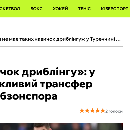
СКЕТБОЛ
БОКС
ХОКЕЙ
ТЕНІС
КІБЕРСПОРТ
«Він не має таких навичок дриблінгу»: у Туреччині оцінили можливий трансфер Малиновського до Трабзонспора
ичок дриблінгу»: у
ожливий трансфер
абзонспора
★
★
★
★
★
★
★
★
★
★
2 голоси