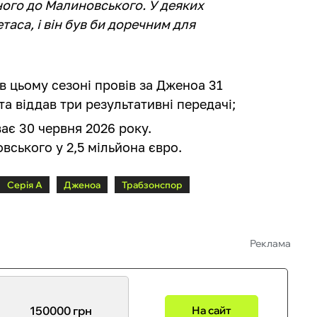
ного до Малиновського. У деяких
аса, і він був би доречним для
 цьому сезоні провів за Дженоа 31
 та віддав три результативні передачі;
ає 30 червня 2026 року.
ського у 2,5 мільйона євро.
Серія А
Дженоа
Трабзонспор
Реклама
150000 грн
На сайт