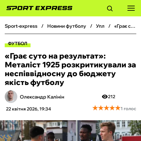
sport-express
новини футболу
упл
«Грає суто на результат»: Металіст 1925 розкритикували за неспіввідносну до бюджету якість футболу
ФУТБОЛ
ФУТБОЛ
БАСКЕТБОЛ
«Грає суто на результат»:
Металіст 1925 розкритикували за
БОКС
неспіввідносну до бюджету
якість футболу
ХОКЕЙ
Олександр Калінін
212
ТЕНІС
★
★
★
★
★
★
★
★
★
★
1 голос
22 квітня 2026, 19:34
КІБЕРСПОРТ
ЧС-2026