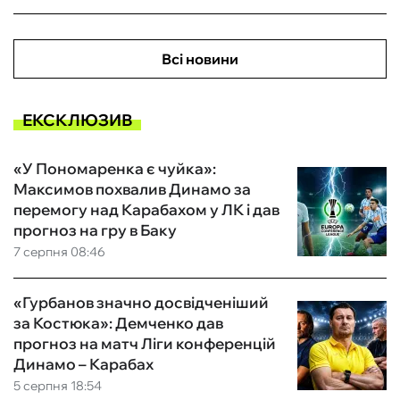
Всі новини
ЕКСКЛЮЗИВ
«У Пономаренка є чуйка»:
Максимов похвалив Динамо за
перемогу над Карабахом у ЛК і дав
прогноз на гру в Баку
7 серпня 08:46
«Гурбанов значно досвідченіший
за Костюка»: Демченко дав
прогноз на матч Ліги конференцій
Динамо – Карабах
5 серпня 18:54