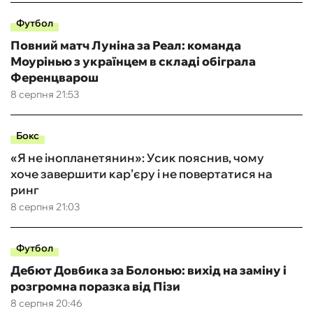
Футбол
Повний матч Луніна за Реал: команда
Моурінью з українцем в складі обіграла
Ференцварош
8 серпня 21:53
Бокс
«Я не інопланетянин»: Усик пояснив, чому
хоче завершити кар’єру і не повертатися на
ринг
8 серпня 21:03
Футбол
Дебют Довбика за Болонью: вихід на заміну і
розгромна поразка від Пізи
8 серпня 20:46