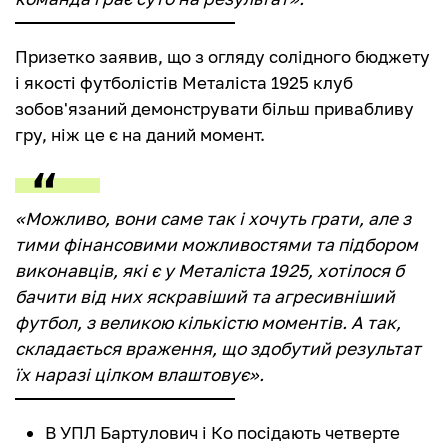
Призетко заявив, що з огляду солідного бюджету
і якості футболістів Металіста 1925 клуб
зобов'язаний демонструвати більш привабливу
гру, ніж це є на даний момент.
«Можливо, вони саме так і хочуть грати, але з
тими фінансовими можливостями та підбором
виконавців, які є у Металіста 1925, хотілося б
бачити від них яскравіший та агресивніший
футбол, з великою кількістю моментів. А так,
складається враження, що здобутий результат
їх наразі цілком влаштовує».
В УПЛ Бартулович і Ко посідають четверте