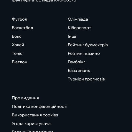
Ідентифікатор медіа R40-06375
Футбол
Олімпіада
Баскетбол
Кіберспорт
Бокс
Інші
Хокей
Рейтинг букмекерів
Теніс
Рейтинг казино
Біатлон
Гемблінг
База знань
Турніри прогнозів
Про видання
Політика конфіденційності
Використання cookies
Угода користувача