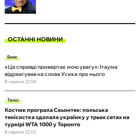
ОСТАННІ НОВИНИ
Бокс
«Це справді привертає мою увагу»: Ітаума
відреагував на слова Усика про нього
8 серпня 22:54
Теніс
Костюк програла Свьонтек: польська
тенісистка здолала українку у трьох сетах на
турнірі WTA 1000 у Торонто
8 серпня 22:02