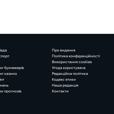
іада
Про видання
спорт
Політика конфіденційності
Використання cookies
нг букмекерів
Угода користувача
нг казино
Редакційна політика
інг
Кодекс етики
знань
Наша редакція
ри прогнозів
Контакти