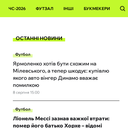
ЧС-2026
ФУТЗАЛ
ІНШІ
БУКМЕКЕРИ
ОСТАННІ НОВИНИ
Футбол
Ярмоленко хотів бути схожим на
Мілевського, а тепер шкодує: купівлю
якого авто вінгер Динамо вважає
помилкою
8 серпня 15:00
Футбол
Ліонель Мессі зазнав важкої втрати:
помер його батько Хорхе – відомі