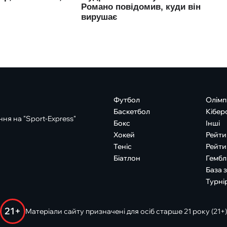
Футбол
Олімп
Баскетбол
Кібер
ня на "Sport-Express"
Бокс
Інші
Хокей
Рейти
Теніс
Рейти
Біатлон
Гембл
База 
Турні
21+
Матеріали сайту призначені для осіб старше 21 року (21+)