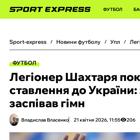
ФУТБОЛ
БА
sport-express
новини футболу
упл
ФУТБОЛ
Легіонер Шахтаря по
ставлення до України: 
заспівав гімн
Владислав Власенко
21 квітня 2026, 11:55
206