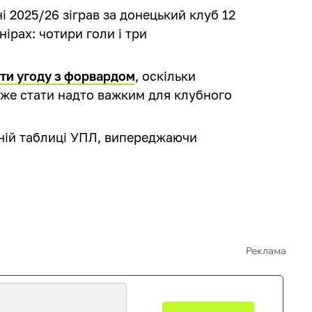
і 2025/26 зіграв за донецький клуб 12
нірах: чотири голи і три
ти угоду з форвардом
, оскільки
оже стати надто важким для клубного
ній таблиці УПЛ, випереджаючи
Реклама