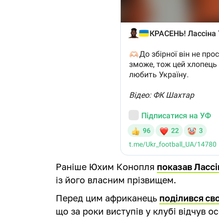
Раніше Юхим Конопля
показав Лассі
із його власним прізвищем.
Перед цим африканець
поділився св
що за роки виступів у клубі відчув о