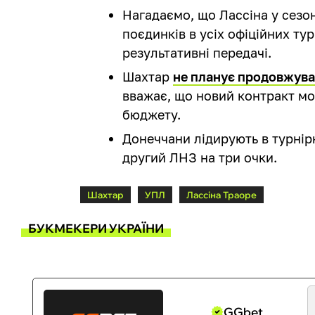
Нагадаємо, що Лассіна у сезон
поєдинків в усіх офіційних тур
результативні передачі.
Шахтар
не планує продовжува
вважає, що новий контракт м
бюджету.
Донеччани лідирують в турнір
другий ЛНЗ на три очки.
Шахтар
УПЛ
Лассіна Траоре
БУКМЕКЕРИ УКРАЇНИ
GGbet