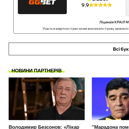
9.9
Ліцензія КРАІЛ №
Участь в азартних іграх може викликати ігрову залежні
Всі бу