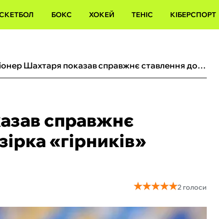
СКЕТБОЛ
БОКС
ХОКЕЙ
ТЕНІС
КІБЕРСПОРТ
Легіонер Шахтаря показав справжнє ставлення до України: зірка «‎гірників» заспівав гімн
казав справжнє
зірка «‎гірників»
★
★
★
★
★
★
★
★
★
★
2 голоси