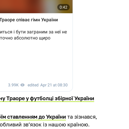
ну Траоре у футболці збірної України
оїм ставленням до України
та зізнався,
собливий зв’язок із нашою країною.