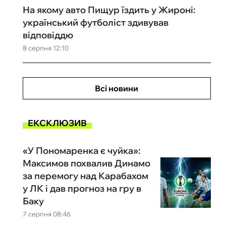
На якому авто Пищур їздить у Жироні:
український футболіст здивував
відповіддю
8 серпня 12:10
Всі новини
ЕКСКЛЮЗИВ
«У Пономаренка є чуйка»:
Максимов похвалив Динамо
за перемогу над Карабахом
у ЛК і дав прогноз на гру в
Баку
7 серпня 08:46