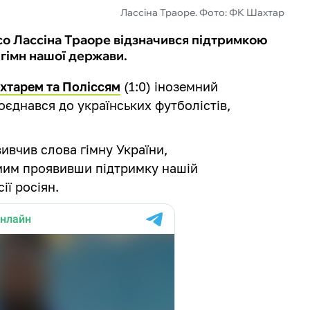
Лассіна Траоре. Фото: ФК Шахтар
о Лассіна Траоре відзначився підтримкою
 гімн нашої держави.
хтарем та Поліссям
(1:0) іноземний
оєднався до українських футболістів,
вивчив слова гімну України,
амим проявивши підтримку нашій
ії росіян.