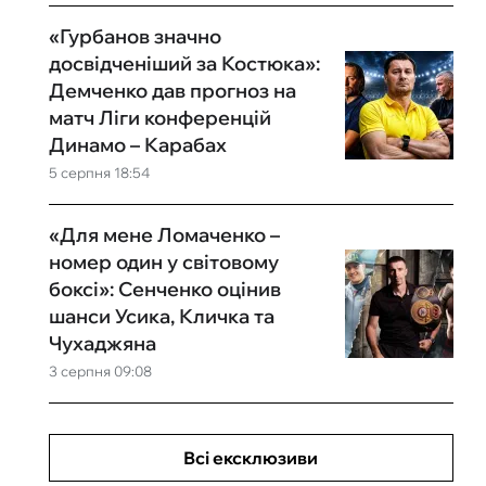
«Гурбанов значно
досвідченіший за Костюка»:
Демченко дав прогноз на
матч Ліги конференцій
Динамо – Карабах
5 серпня 18:54
«Для мене Ломаченко –
номер один у світовому
боксі»: Сенченко оцінив
шанси Усика, Кличка та
Чухаджяна
3 серпня 09:08
Всі ексклюзиви