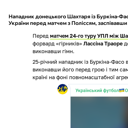
Нападник донецького Шахтаря із Буркіна-Фас
України перед матчем з Поліссям, заспівавши
Перед
матчем 24-го туру УПЛ між Ша
форвард «гірників»
Лассіна Траоре
д
виконавши гімн.
25-річний нападник із Буркіна-Фасо 
виконавши його перед грою і тим с
країні на фоні повномасштабної агрес