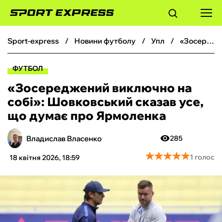
sport-express
новини футболу
упл
«‎Зосереджений виключно на собі»: Шовковський сказав усе, що думає про Ярмоленка
ФУТБОЛ
ФУТБОЛ
БАСКЕТБОЛ
«‎Зосереджений виключно на
собі»: Шовковський сказав усе,
БОКС
що думає про Ярмоленка
ХОКЕЙ
Владислав Власенко
285
★
★
★
★
★
★
★
★
★
★
1 голос
18 квітня 2026, 18:59
ТЕНІС
КІБЕРСПОРТ
ЧС-2026