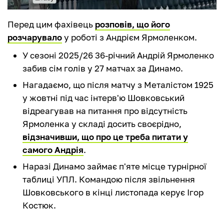
Перед цим фахівець
розповів, що його
розчарувало
у роботі з Андрієм Ярмоленком.
У сезоні 2025/26 36-річний Андрій Ярмоленко
забив сім голів у 27 матчах за Динамо.
Нагадаємо, що після матчу з Металістом 1925
у жовтні під час інтерв'ю Шовковський
відреагував на питання про відсутність
Ярмоленка у складі досить своєрідно,
відзначивши, що про це треба питати у
самого Андрія
.
Наразі Динамо займає п'яте місце турнірної
таблиці УПЛ. Командою після звільнення
Шовковського в кінці листопада керує Ігор
Костюк.