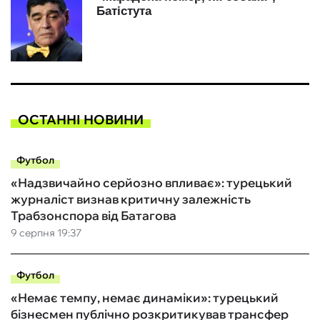
ОСТАННІ НОВИНИ
Футбол
«Надзвичайно серйозно впливає»: турецький
журналіст визнав критичну залежність
Трабзонспора від Батагова
9 серпня 19:37
Футбол
«Немає темпу, немає динаміки»: турецький
бізнесмен публічно розкритикував трансфер