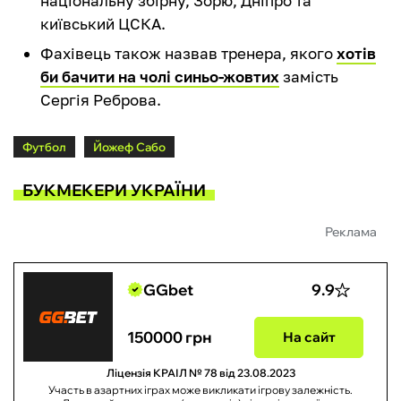
національну збірну, Зорю, Дніпро та
київський ЦСКА.
Фахівець також назвав тренера, якого
хотів
би бачити на чолі синьо-жовтих
замість
Сергія Реброва.
Футбол
Йожеф Сабо
БУКМЕКЕРИ УКРАЇНИ
Реклама
GGbet
9.9
150000 грн
На сайт
Ліцензія КРАІЛ № 78 від 23.08.2023
Участь в азартних іграх може викликати ігрову залежність.