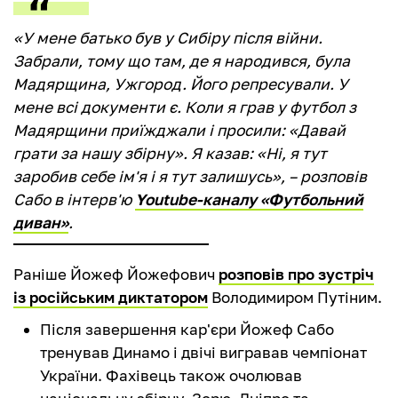
«У мене батько був у Сибіру після війни.
Забрали, тому що там, де я народився, була
Мадярщина, Ужгород. Його репресували. У
мене всі документи є. Коли я грав у футбол з
Мадярщини приїжджали і просили: «Давай
грати за нашу збірну». Я казав: «Ні, я тут
заробив себе ім'я і я тут залишусь», – розповів
Сабо в інтерв'ю
Youtube-каналу «Футбольний
диван»
.
Раніше Йожеф Йожефович
розповів про зустріч
із російським диктатором
Володимиром Путіним.
Після завершення кар'єри Йожеф Сабо
тренував Динамо і двічі вигравав чемпіонат
України. Фахівець також очолював