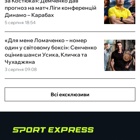
за Костюка»: Демченко дав
прогноз на матч Ліги конференцій
Динамо – Карабах
5 серпня 18:54
«Для мене Ломаченко – номер
один у світовому боксі»: Сенченко
оцінив шанси Усика, Кличка та
Чухаджяна
3 серпня 09:08
Всі ексклюзиви