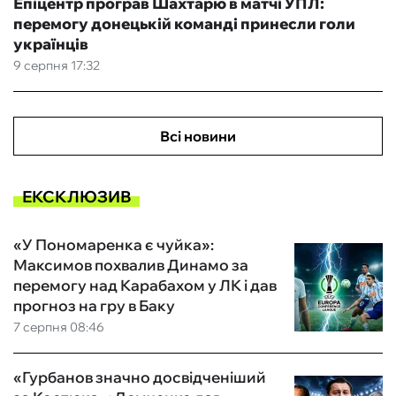
Епіцентр програв Шахтарю в матчі УПЛ:
перемогу донецькій команді принесли голи
українців
9 серпня 17:32
Всі новини
ЕКСКЛЮЗИВ
«У Пономаренка є чуйка»:
Максимов похвалив Динамо за
перемогу над Карабахом у ЛК і дав
прогноз на гру в Баку
7 серпня 08:46
«Гурбанов значно досвідченіший