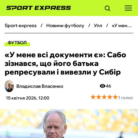
sport-express
новини футболу
упл
«У мене всі документи є»: Сабо зізнався, що його батька репресували і вивезли у Сибір
ФУТБОЛ
ФУТБОЛ
БАСКЕТБОЛ
«У мене всі документи є»: Сабо
зізнався, що його батька
БОКС
репресували і вивезли у Сибір
ХОКЕЙ
Владислав Власенко
46
★
★
★
★
★
★
★
★
★
★
1 голос
15 квітня 2026, 12:00
ТЕНІС
КІБЕРСПОРТ
ЧС-2026