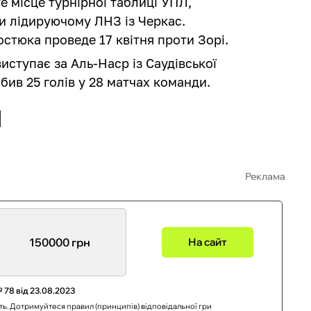
е місце турнірної таблиці УПЛ,
и лідируючому ЛНЗ із Черкас.
стюка проведе 17 квітня проти Зорі.
иступає за Аль-Наср із Саудівської
абив 25 голів у 28 матчах команди.
Реклама
150000 грн
На сайт
 78 від 23.08.2023
сть. Дотримуйтеся правил (принципів) відповідальної гри