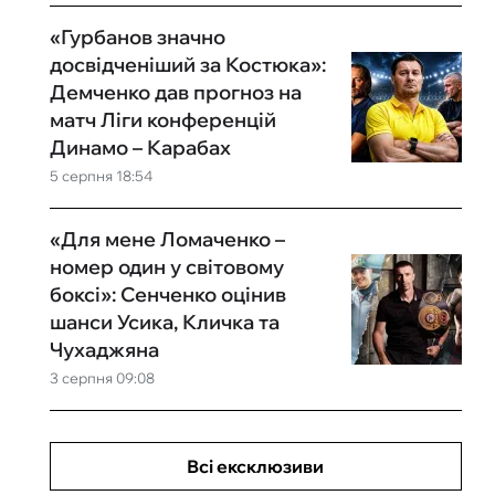
«Гурбанов значно
досвідченіший за Костюка»:
Демченко дав прогноз на
матч Ліги конференцій
Динамо – Карабах
5 серпня 18:54
«Для мене Ломаченко –
номер один у світовому
боксі»: Сенченко оцінив
шанси Усика, Кличка та
Чухаджяна
3 серпня 09:08
Всі ексклюзиви