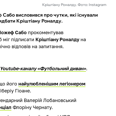
Кріштіану Роналду. Фото: Instagram
або висловився про чутки, які існували
ридбати Кріштіану Роналду.
Йожеф Сабо
прокоментував
б міг підписати
Кріштіану Роналду
на
ічно відповів на запитання.
Youtube-каналу «Футбольний диван»
.
 що його
найулюбленішим легіонером
іберіу Гіоане.
егендарний Валерій Лобановський
нціал
Флоріну Чернату.