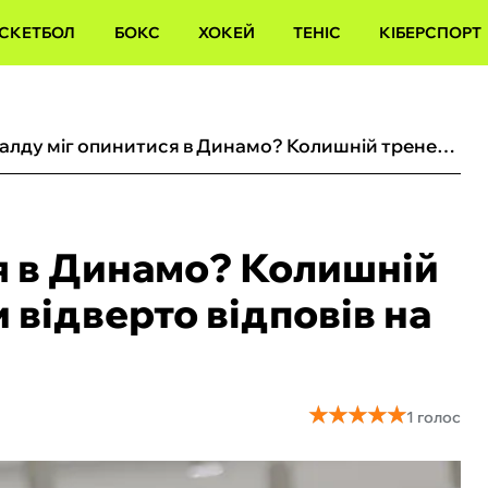
СКЕТБОЛ
БОКС
ХОКЕЙ
ТЕНІС
КІБЕРСПОРТ
Роналду міг опинитися в Динамо? Колишній тренер збірної України відверто відповів на запитання
я в Динамо? Колишній
 відверто відповів на
★
★
★
★
★
★
★
★
★
★
1 голос