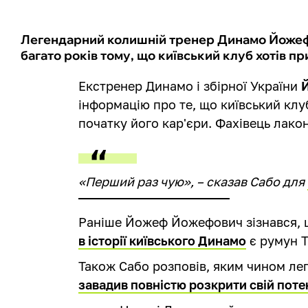
Легендарний колишній тренер Динамо Йожеф С
багато років тому, що київський клуб хотів п
Екстренер Динамо і збірної України
інформацію про те, що київський клу
початку його кар'єри. Фахівець лакон
«Перший раз чую», – сказав Сабо для
Раніше Йожеф Йожефович зізнався,
в історії київського Динамо
є румун Т
Також Сабо розповів, яким чином л
завадив повністю розкрити свій поте