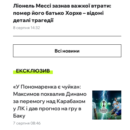
Ліонель Мессі зазнав важкої втрати:
помер його батько Хорхе – відомі
деталі трагедії
8 серпня 14:32
Всі новини
ЕКСКЛЮЗИВ
«У Пономаренка є чуйка»:
Максимов похвалив Динамо
за перемогу над Карабахом
у ЛК і дав прогноз на гру в
Баку
7 серпня 08:46