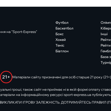
Футбол
Олімп
Баскетбол
Кібер
ня на "Sport-Express"
Бокс
Інші
Хокей
Рейти
Теніс
Рейти
Біатлон
Гембл
База 
Турні
21+
Матеріали сайту призначені для осіб старше 21 року (21+)
туальні гроші, також сайт не приймає ні в якій формі оплату ставо
атеріали на інформаційному ресурсі sport-express.ua публікують
 ВИКЛИКАТИ ІГРОВУ ЗАЛЕЖНІСТЬ. ДОТРИМУЙТЕСЬ ПРАВИЛ (П