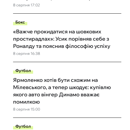
8 серпня 17:02
Бокс
«Важче прокидатися на шовкових
простирадлах»: Усик порівняв себе з
Роналду та пояснив філософію успіху
8 серпня 16:38
Футбол
Ярмоленко хотів бути схожим на
Мілевського, а тепер шкодує: купівлю
якого авто вінгер Динамо вважає
помилкою
8 серпня 15:00
Футбол