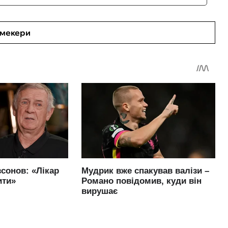
кмекери