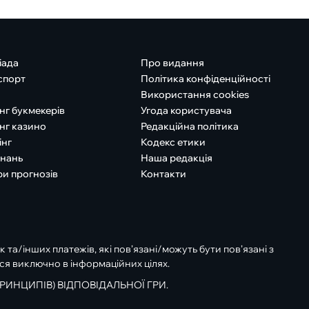
іада
Про видання
спорт
Політика конфіденційності
Використання cookies
нг букмекерів
Угода користувача
нг казино
Редакційна політика
інг
Кодекс етики
знань
Наша редакція
ри прогнозів
Контакти
к та/інших платежів, які пов’язані/можуть бути пов’язані з
ся виключно в інформаційних цілях.
РИНЦИПІВ) ВІДПОВІДАЛЬНОЇ ГРИ.