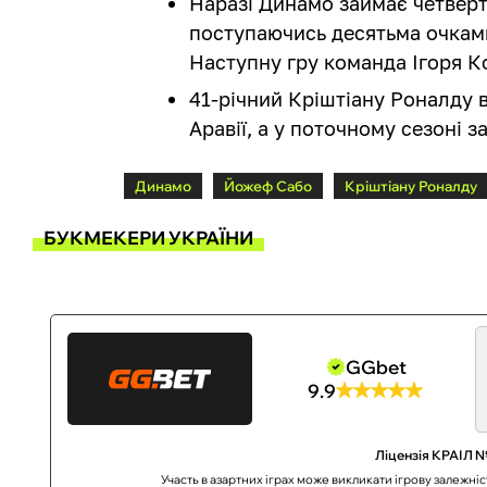
Наразі Динамо займає четверт
поступаючись десятьма очкам
Наступну гру команда Ігоря Ко
41-річний Кріштіану Роналду в
Аравії, а у поточному сезоні з
Динамо
Йожеф Сабо
Кріштіану Роналду
БУКМЕКЕРИ УКРАЇНИ
GGbet
9.9
Ліцензія КРАІЛ №
Участь в азартних іграх може викликати ігрову залежні