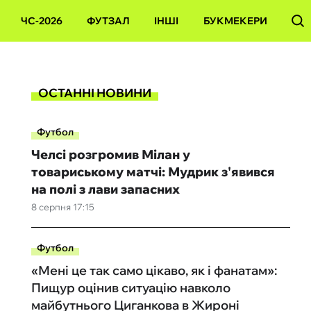
ЧС-2026
ФУТЗАЛ
ІНШІ
БУКМЕКЕРИ
ОСТАННІ НОВИНИ
Футбол
Челсі розгромив Мілан у
товариському матчі: Мудрик з'явився
на полі з лави запасних
8 серпня 17:15
Футбол
«Мені це так само цікаво, як і фанатам»:
Пищур оцінив ситуацію навколо
майбутнього Циганкова в Жироні