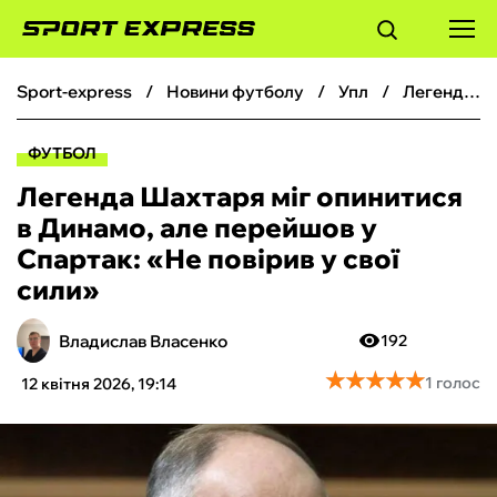
sport-express
новини футболу
упл
Легенда Шахтаря міг опинитися в Динамо, але перейшов у Спартак: «‎Не повірив у свої сили»
ФУТБОЛ
ФУТБОЛ
БАСКЕТБОЛ
Легенда Шахтаря міг опинитися
в Динамо, але перейшов у
БОКС
Спартак: «‎Не повірив у свої
сили»
ХОКЕЙ
Владислав Власенко
192
ТЕНІС
★
★
★
★
★
★
★
★
★
★
1 голос
12 квітня 2026, 19:14
КІБЕРСПОРТ
ЧС-2026