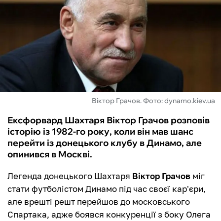
ФУТЗАЛ
ІНШІ
БУКМЕКЕРИ
Віктор Грачов. Фото: dynamo.kiev.ua
Ексфорвард Шахтаря Віктор Грачов розповів
історію із 1982-го року, коли він мав шанс
перейти із донецького клубу в Динамо, але
опинився в Москві.
Легенда донецького Шахтаря
Віктор Грачов
міг
стати футболістом Динамо під час своєї кар'єри,
але врешті решт перейшов до московського
Спартака, адже боявся конкуренції з боку Олега