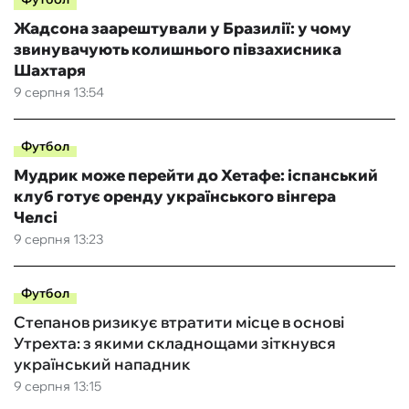
Жадсона заарештували у Бразилії: у чому
звинувачують колишнього півзахисника
Шахтаря
9 серпня 13:54
Футбол
Мудрик може перейти до Хетафе: іспанський
клуб готує оренду українського вінгера
Челсі
9 серпня 13:23
Футбол
Степанов ризикує втратити місце в основі
Утрехта: з якими складнощами зіткнувся
український нападник
9 серпня 13:15