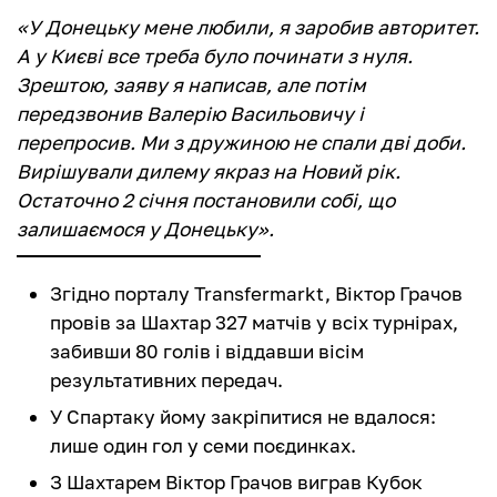
«У Донецьку мене любили, я заробив авторитет.
А у Києві все треба було починати з нуля.
Зрештою, заяву я написав, але потім
передзвонив Валерію Васильовичу і
перепросив. Ми з дружиною не спали дві доби.
Вирішували дилему якраз на Новий рік.
Остаточно 2 січня постановили собі, що
залишаємося у Донецьку».
Згідно порталу Transfermarkt, Віктор Грачов
провів за Шахтар 327 матчів у всіх турнірах,
забивши 80 голів і віддавши вісім
результативних передач.
У Спартаку йому закріпитися не вдалося:
лише один гол у семи поєдинках.
З Шахтарем Віктор Грачов виграв Кубок