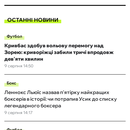
ОСТАННІ НОВИНИ
Футбол
Кривбас здобув вольову перемогу над
Зорею: криворіжці забили тричі впродовж
дев'яти хвилин
9 серпня 14:50
Бокс
Леннокс Льюїс назвав п'ятірку найкращих
боксерів в історії: чи потрапив Усик до списку
легендарного боксера
9 серпня 14:17
Футбол