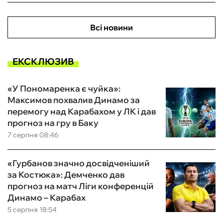
Всі новини
ЕКСКЛЮЗИВ
«У Пономаренка є чуйка»:
Максимов похвалив Динамо за
перемогу над Карабахом у ЛК і дав
прогноз на гру в Баку
7 серпня 08:46
«Гурбанов значно досвідченіший
за Костюка»: Демченко дав
прогноз на матч Ліги конференцій
Динамо – Карабах
5 серпня 18:54