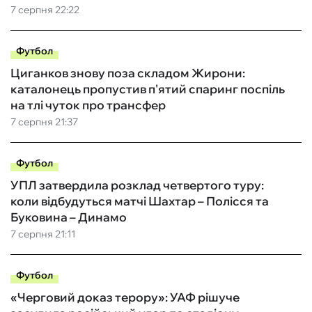
7 серпня 22:22
Футбол
Циганков знову поза складом Жирони:
каталонець пропустив п'ятий спаринг поспіль
на тлі чуток про трансфер
7 серпня 21:37
Футбол
УПЛ затвердила розклад четвертого туру:
коли відбудуться матчі Шахтар – Полісся та
Буковина – Динамо
7 серпня 21:11
Футбол
«Черговий доказ терору»: УАФ рішуче