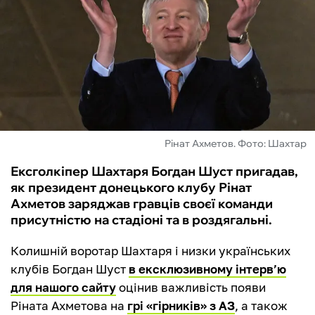
ФУТЗАЛ
ІНШІ
БУКМЕКЕРИ
Рінат Ахметов. Фото: Шахтар
Ексголкіпер Шахтаря Богдан Шуст пригадав,
як президент донецького клубу Рінат
Ахметов заряджав гравців своєї команди
присутністю на стадіоні та в роздягальні.
Колишній воротар Шахтаря і низки українських
клубів Богдан Шуст
в ексклюзивному інтерв’ю
для нашого сайту
оцінив важливість появи
Ріната Ахметова на
грі «гірників» з АЗ
, а також