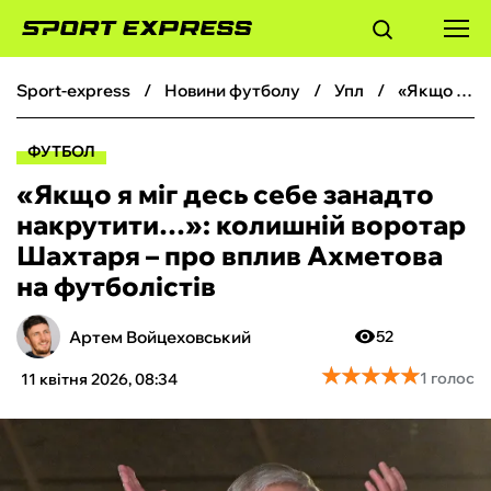
sport-express
новини футболу
упл
«Якщо я міг десь себе занадто накрутити…»: колишній воротар Шахтаря – про вплив Ахметова на футболістів
ФУТБОЛ
ФУТБОЛ
БАСКЕТБОЛ
«Якщо я міг десь себе занадто
накрутити…»: колишній воротар
БОКС
Шахтаря – про вплив Ахметова
на футболістів
ХОКЕЙ
Артем Войцеховський
52
ТЕНІС
★
★
★
★
★
★
★
★
★
★
1 голос
11 квітня 2026, 08:34
КІБЕРСПОРТ
ЧС-2026