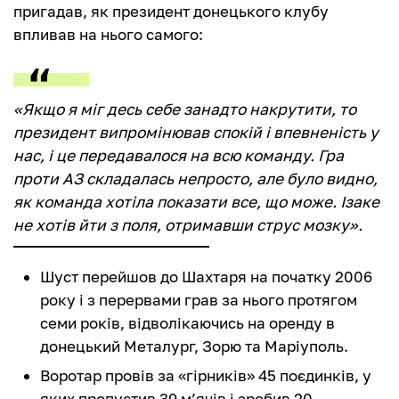
пригадав, як президент донецького клубу
впливав на нього самого:
«Якщо я міг десь себе занадто накрутити, то
президент випромінював спокій і впевненість у
нас, і це передавалося на всю команду. Гра
проти АЗ складалась непросто, але було видно,
як команда хотіла показати все, що може. Ізаке
не хотів йти з поля, отримавши струс мозку».
Шуст перейшов до Шахтаря на початку 2006
року і з перервами грав за нього протягом
семи років, відволікаючись на оренду в
донецький Металург, Зорю та Маріуполь.
Воротар провів за «гірників» 45 поєдинків, у
яких пропустив 39 м’ячів і зробив 20