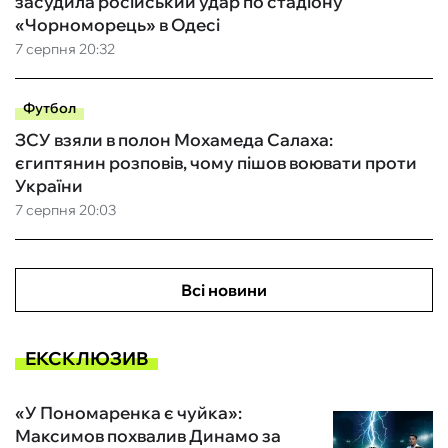
засудила російський удар по стадіону
«Чорноморець» в Одесі
7 серпня 20:32
Футбол
ЗСУ взяли в полон Мохамеда Салаха:
єгиптянин розповів, чому пішов воювати проти
України
7 серпня 20:03
Всі новини
ЕКСКЛЮЗИВ
«У Пономаренка є чуйка»:
Максимов похвалив Динамо за