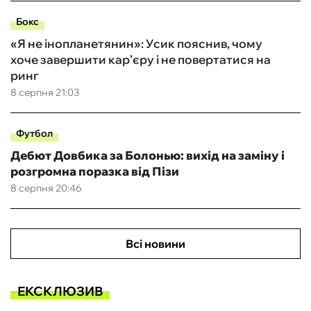
Бокс
«Я не інопланетянин»: Усик пояснив, чому
хоче завершити кар’єру і не повертатися на
ринг
8 серпня 21:03
Футбол
Дебют Довбика за Болонью: вихід на заміну і
розгромна поразка від Пізи
8 серпня 20:46
Всі новини
ЕКСКЛЮЗИВ