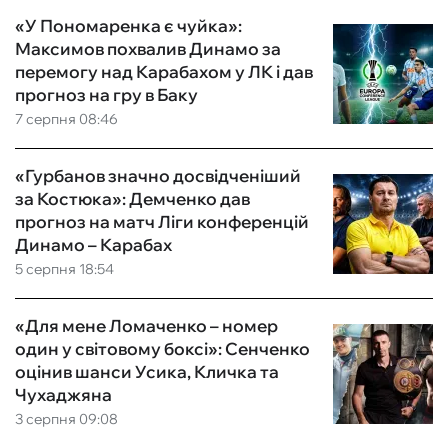
«У Пономаренка є чуйка»:
Максимов похвалив Динамо за
перемогу над Карабахом у ЛК і дав
прогноз на гру в Баку
7 серпня 08:46
«Гурбанов значно досвідченіший
за Костюка»: Демченко дав
прогноз на матч Ліги конференцій
Динамо – Карабах
5 серпня 18:54
«Для мене Ломаченко – номер
один у світовому боксі»: Сенченко
оцінив шанси Усика, Кличка та
Чухаджяна
3 серпня 09:08