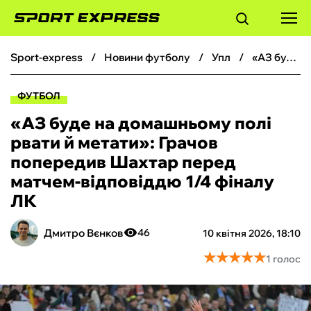
sport-express
новини футболу
упл
«АЗ буде на домашньому полі рвати й метати»: Грачов попередив Шахтар перед матчем-відповіддю 1/4 фіналу ЛК
ФУТБОЛ
ФУТБОЛ
БАСКЕТБОЛ
«АЗ буде на домашньому полі
рвати й метати»: Грачов
БОКС
попередив Шахтар перед
матчем-відповіддю 1/4 фіналу
ХОКЕЙ
ЛК
ТЕНІС
Дмитро Вєнков
46
10 квітня 2026, 18:10
★
★
★
★
★
★
★
★
★
★
1 голос
КІБЕРСПОРТ
ЧС-2026