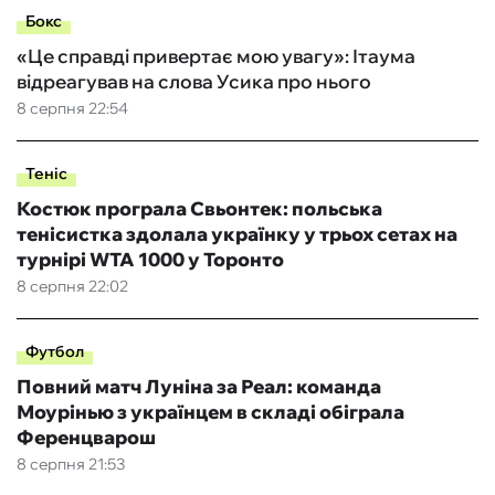
Бокс
«Це справді привертає мою увагу»: Ітаума
відреагував на слова Усика про нього
8 серпня 22:54
Теніс
Костюк програла Свьонтек: польська
тенісистка здолала українку у трьох сетах на
турнірі WTA 1000 у Торонто
8 серпня 22:02
Футбол
Повний матч Луніна за Реал: команда
Моурінью з українцем в складі обіграла
Ференцварош
8 серпня 21:53