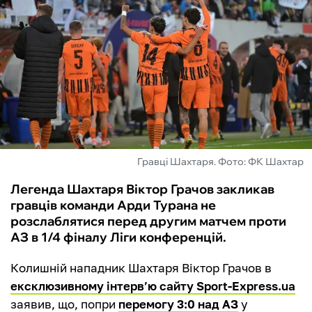
ФУТЗАЛ
ІНШІ
БУКМЕКЕРИ
Гравці Шахтаря. Фото: ФК Шахтар
Легенда Шахтаря Віктор Грачов закликав
гравців команди Арди Турана не
розслаблятися перед другим матчем проти
АЗ в 1/4 фіналу Ліги конференцій.
Колишній нападник Шахтаря Віктор Грачов в
ексклюзивному інтерв’ю сайту Sport-Express.ua
заявив, що, попри
перемогу 3:0 над АЗ
у