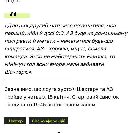
стадії.
«Для них другий матч має починатися, мов
перший, ніби й досі 0:0. АЗ буде на домашньому
полі рвати й метати – намагатися будь-що
відігратися. АЗ – хороша, міцна, бойова
команда. Якби не майстерність Різника, то
мінімум гол вони вчора мали забивати
Шахтарю».
Зазначимо, що друга зустріч Шахтаря та АЗ
пройде у четвер, 16 квітня. Стартовий свисток
пролунає о 19:45 за київським часом.
Шахтар
Ліга конференцій