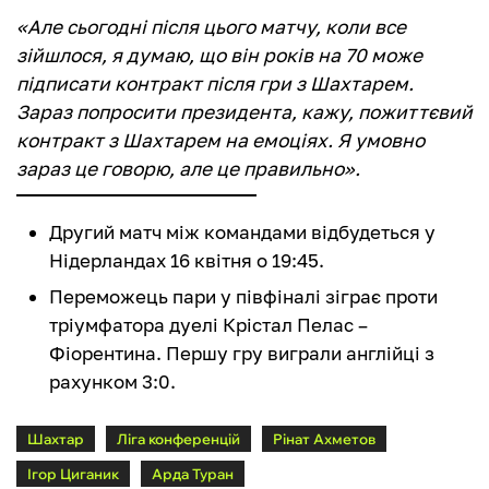
«Але сьогодні після цього матчу, коли все
зійшлося, я думаю, що він років на 70 може
підписати контракт після гри з Шахтарем.
Зараз попросити президента, кажу, пожиттєвий
контракт з Шахтарем на емоціях. Я умовно
зараз це говорю, але це правильно».
Другий матч між командами відбудеться у
Нідерландах 16 квітня о 19:45.
Переможець пари у півфіналі зіграє проти
тріумфатора дуелі Крістал Пелас –
Фіорентина. Першу гру виграли англійці з
рахунком 3:0.
Шахтар
Ліга конференцій
Рінат Ахметов
Ігор Циганик
Арда Туран