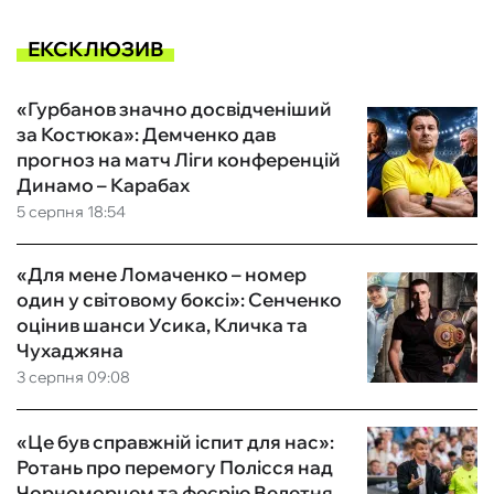
ЕКСКЛЮЗИВ
«Гурбанов значно досвідченіший
за Костюка»: Демченко дав
прогноз на матч Ліги конференцій
Динамо – Карабах
5 серпня 18:54
«Для мене Ломаченко – номер
один у світовому боксі»: Сенченко
оцінив шанси Усика, Кличка та
Чухаджяна
3 серпня 09:08
«Це був справжній іспит для нас»:
Ротань про перемогу Полісся над
Чорноморцем та феєрію Велетня