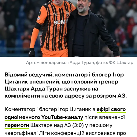
ФУТЗАЛ
ІНШІ
БУКМЕКЕРИ
Артем Бондаренко і Арда Туран, фото: ФК Шахтар
Відомий ведучий, коментатор і блогер Ігор
Циганик впевнений, що головний тренер
Шахтаря Арда Туран заслужив на
компліменти на свою адресу за розгром АЗ.
Коментатор і блогер Ігор Циганик в
ефірі свого
одноіменного YouTube-каналу
після впевненої
перемоги
Шахтаря над АЗ (3:0) у першому
чвертьфіналі Ліги конференцій висловився про