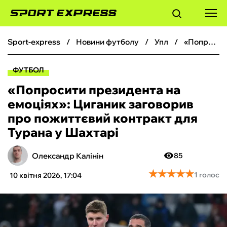
sport-express
новини футболу
упл
«Попросити президента на емоціях»: Циганик заговорив про пожиттєвий контракт для Турана у Шахтарі
ФУТБОЛ
ФУТБОЛ
БАСКЕТБОЛ
«Попросити президента на
емоціях»: Циганик заговорив
БОКС
про пожиттєвий контракт для
Турана у Шахтарі
ХОКЕЙ
Олександр Калінін
85
ТЕНІС
★
★
★
★
★
★
★
★
★
★
1 голос
10 квітня 2026, 17:04
КІБЕРСПОРТ
ЧС-2026