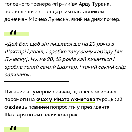
головного тренера «гірників» Арду Турана,
порівнявши з легендарним наставником
донеччан Мірчею Луческу, який на днях помер.
«Дай Бог, щоб він лишився ще на 20 років в
Шахтарі і довів, і зробив таку саму кар'єру [як
Луческу]. Ну, не 20, 10 років хай лишиться і
зробив такий самий Шахтар, і такий самий слід
залишив».
Циганик з гумором сказав, що після яскравої
перемоги на
очах у Ріната Ахметова
турецький
фахівець повинен попросити у президента
Шахтаря пожиттєвий контракт.