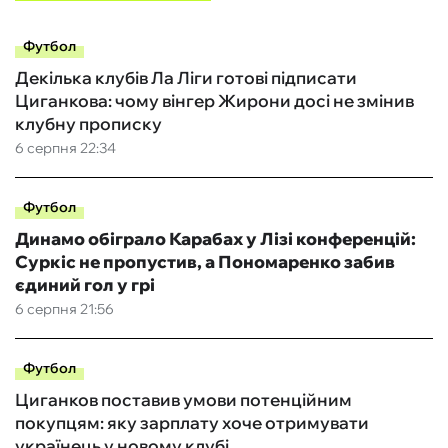
Футбол
Декілька клубів Ла Ліги готові підписати
Циганкова: чому вінгер Жирони досі не змінив
клубну прописку
6 серпня 22:34
Футбол
Динамо обіграло Карабах у Лізі конференцій:
Суркіс не пропустив, а Пономаренко забив
єдиний гол у грі
6 серпня 21:56
Футбол
Циганков поставив умови потенційним
покупцям: яку зарплату хоче отримувати
українець у новому клубі