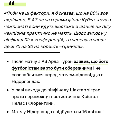
«Якби не ці фактори, я б сказав, що на 80% все
вирішено. В АЗ не за горами фінал Кубка, хоча в
чемпіонаті вони йдуть шостими й шансів на Лігу
чемпіонів практично не мають. Щодо виходу у
півфінал Ліги конференцій, то перевага зараз
десь 70 на 30 на користь «гірників».
Після матчу з АЗ Арда Туран
заявив, що його
футболістам варто бути обережними
і не
розслаблятися перед матчем-відповіддю в
Нідерландах.
У разі виходу до півфіналу Шахтар зіграє
проти переможця протистояння Крістал
Пелас і Фіорентини.
Матч у Нідерландах відбудеться 16 квітня і