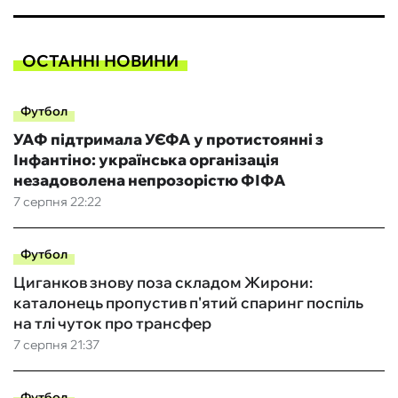
ОСТАННІ НОВИНИ
Футбол
УАФ підтримала УЄФА у протистоянні з
Інфантіно: українська організація
незадоволена непрозорістю ФІФА
7 серпня 22:22
Футбол
Циганков знову поза складом Жирони:
каталонець пропустив п'ятий спаринг поспіль
на тлі чуток про трансфер
7 серпня 21:37
Футбол