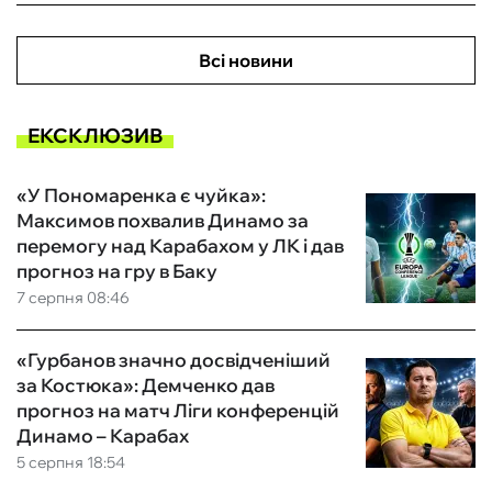
Всі новини
ЕКСКЛЮЗИВ
«У Пономаренка є чуйка»:
Максимов похвалив Динамо за
перемогу над Карабахом у ЛК і дав
прогноз на гру в Баку
7 серпня 08:46
«Гурбанов значно досвідченіший
за Костюка»: Демченко дав
прогноз на матч Ліги конференцій
Динамо – Карабах
5 серпня 18:54