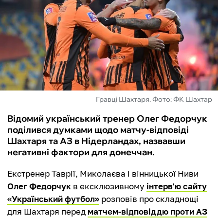
ФУТЗАЛ
ІНШІ
БУКМЕКЕРИ
Гравці Шахтаря. Фото: ФК Шахтар
Відомий український тренер Олег Федорчук
поділився думками щодо матчу-відповіді
Шахтаря та АЗ в Нідерландах, назвавши
негативні фактори для донеччан.
Екстренер Таврії, Миколаєва і вінницької Ниви
Олег Федорчук
в ексклюзивному
інтерв'ю сайту
«Український футбол»
розповів про складнощі
для Шахтаря перед
матчем-відповіддю проти АЗ