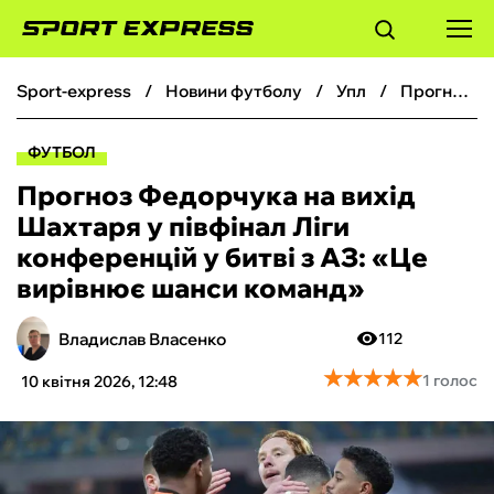
sport-express
новини футболу
упл
Прогноз Федорчука на вихід Шахтаря у півфінал Ліги конференцій у битві з АЗ: «‎Це вирівнює шанси команд»
ФУТБОЛ
ФУТБОЛ
БАСКЕТБОЛ
Прогноз Федорчука на вихід
Шахтаря у півфінал Ліги
БОКС
конференцій у битві з АЗ: «‎Це
вирівнює шанси команд»
ХОКЕЙ
Владислав Власенко
112
ТЕНІС
★
★
★
★
★
★
★
★
★
★
1 голос
10 квітня 2026, 12:48
КІБЕРСПОРТ
ЧС-2026