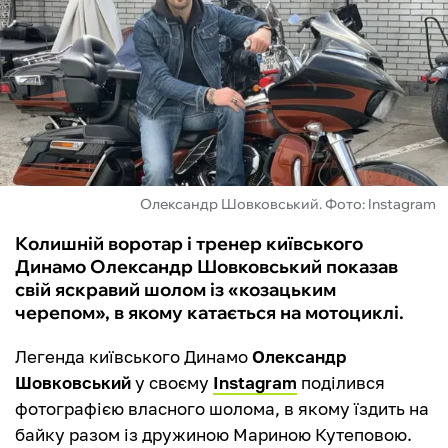
ФУТЗАЛ
ІНШІ
БУКМЕКЕРИ
Олександр Шовковський. Фото: Instagram
Колишній воротар і тренер київського
Динамо Олександр Шовковський показав
свій яскравий шолом із «козацьким
черепом», в якому катається на мотоциклі.
Легенда київського Динамо
Олександр
Шовковський
у своєму
Instagram
поділився
фотографією власного шолома, в якому їздить на
байку разом із дружиною Мариною Кутеповою.