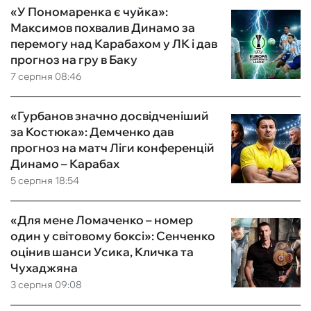
«У Пономаренка є чуйка»:
Максимов похвалив Динамо за
перемогу над Карабахом у ЛК і дав
прогноз на гру в Баку
7 серпня 08:46
«Гурбанов значно досвідченіший
за Костюка»: Демченко дав
прогноз на матч Ліги конференцій
Динамо – Карабах
5 серпня 18:54
«Для мене Ломаченко – номер
один у світовому боксі»: Сенченко
оцінив шанси Усика, Кличка та
Чухаджяна
3 серпня 09:08