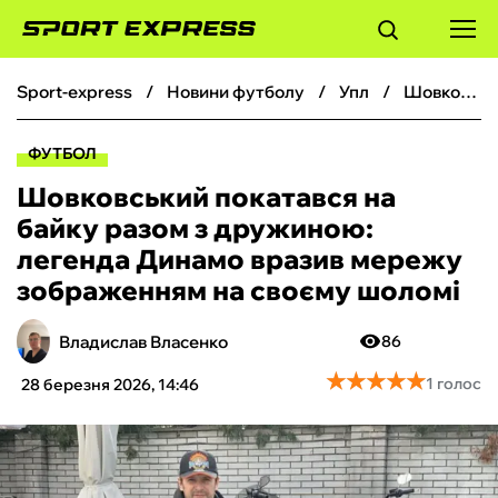
sport-express
новини футболу
упл
Шовковський покатався на байку разом з дружиною: легенда Динамо вразив мережу зображенням на своєму шоломі
ФУТБОЛ
ФУТБОЛ
БАСКЕТБОЛ
Шовковський покатався на
байку разом з дружиною:
БОКС
легенда Динамо вразив мережу
зображенням на своєму шоломі
ХОКЕЙ
Владислав Власенко
86
ТЕНІС
★
★
★
★
★
★
★
★
★
★
1 голос
28 березня 2026, 14:46
КІБЕРСПОРТ
ЧС-2026