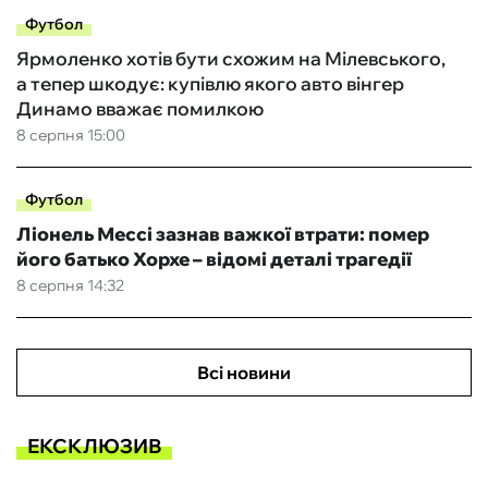
Футбол
Ярмоленко хотів бути схожим на Мілевського,
а тепер шкодує: купівлю якого авто вінгер
Динамо вважає помилкою
8 серпня 15:00
Футбол
Ліонель Мессі зазнав важкої втрати: помер
його батько Хорхе – відомі деталі трагедії
8 серпня 14:32
Всі новини
ЕКСКЛЮЗИВ