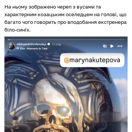
На ньому зображено череп з вусами та
характерним козацьким оселедцем на голові, що
багато чого говорить про вподобання екстренера
біло-синіх.