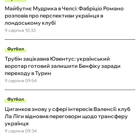
Майбутнє Мудрика в Челсі: Фабріціо Романо
розповів про перспективи українця в
лондоському клубі
9 серпня 10:33
Футбол
Трубін зацікавив Ювентус: український
воротар готовий залишити Бенфіку заради
переходу в Турин
9 серпня 09:54
Футбол
Циганков знову у сфері інтересів Валенсії: клуб
Ла Ліги відновив переговори щодо трансферу
українця
9 серпня 09:34