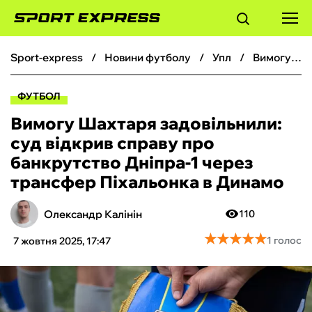
sport-express
новини футболу
упл
Вимогу Шахтаря задовільнили: суд відкрив справу про банкрутство Дніпра-1 через трансфер Піхальонка в Динамо
ФУТБОЛ
ФУТБОЛ
БАСКЕТБОЛ
Вимогу Шахтаря задовільнили:
суд відкрив справу про
БОКС
банкрутство Дніпра-1 через
трансфер Піхальонка в Динамо
ХОКЕЙ
Олександр Калінін
110
ТЕНІС
★
★
★
★
★
★
★
★
★
★
1 голос
7 жовтня 2025, 17:47
КІБЕРСПОРТ
ЧС-2026