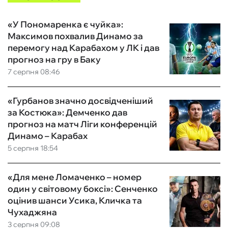
«У Пономаренка є чуйка»:
Максимов похвалив Динамо за
перемогу над Карабахом у ЛК і дав
прогноз на гру в Баку
7 серпня 08:46
«Гурбанов значно досвідченіший
за Костюка»: Демченко дав
прогноз на матч Ліги конференцій
Динамо – Карабах
5 серпня 18:54
«Для мене Ломаченко – номер
один у світовому боксі»: Сенченко
оцінив шанси Усика, Кличка та
Чухаджяна
3 серпня 09:08