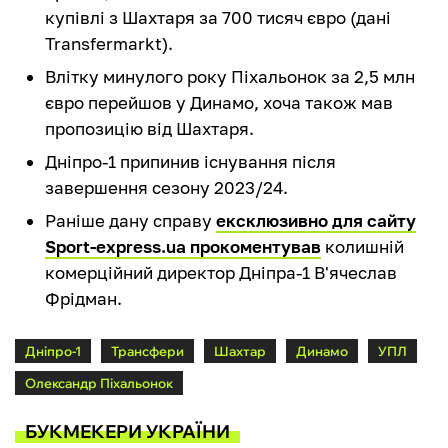
купівлі з Шахтаря за 700 тисяч євро (дані
Transfermarkt).
Влітку минулого року Піхальонок за 2,5 млн
євро перейшов у Динамо, хоча також мав
пропозицію від Шахтаря.
Дніпро-1 припинив існування після
завершення сезону 2023/24.
Раніше дану справу
ексклюзивно для сайту
Sport-express.ua прокоментував
колишній
комерційний директор Дніпра-1 В'ячеслав
Фрідман.
Дніпро-1
Трансфери
Шахтар
Динамо
УПЛ
Олександр Піхальонок
БУКМЕКЕРИ УКРАЇНИ