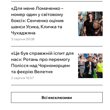
«Для мене Ломаченко –
номер один у світовому
боксі»: Сенченко оцінив
шанси Усика, Кличка та
Чухаджяна
3 серпня 09:08
«Це був справжній іспит для
нас»: Ротань про перемогу
Полісся над Чорноморцем
та феєрію Велетня
2 серпня 16:57
Всі ексклюзиви