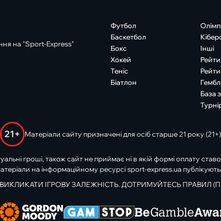
Футбол
Олімп
Баскетбол
Кібер
ня на "Sport-Express"
Бокс
Інші
Хокей
Рейти
Теніс
Рейти
Біатлон
Гембл
База 
Турні
21+
Матеріали сайту призначені для осіб старше 21 року (21+)
туальні гроші, також сайт не приймає ні в якій формі оплату ставо
атеріали на інформаційному ресурсі sport-express.ua публікують
 ВИКЛИКАТИ ІГРОВУ ЗАЛЕЖНІСТЬ. ДОТРИМУЙТЕСЬ ПРАВИЛ (П