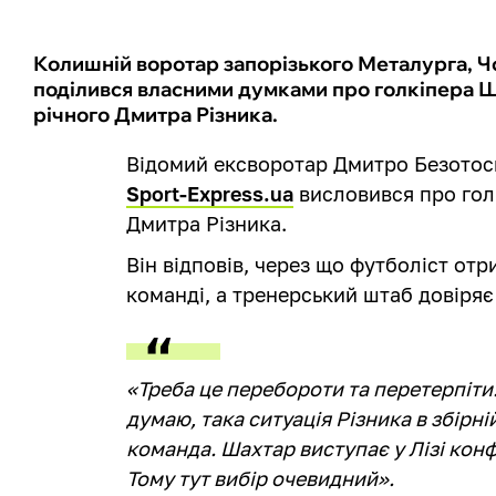
Колишній воротар запорізького Металурга, 
поділився власними думками про голкіпера Ша
річного Дмитра Різника.
Відомий ексворотар Дмитро Безото
Sport-Express.ua
висловився про голк
Дмитра Різника.
Він відповів, через що футболіст от
команді, а тренерський штаб довіряє
«Треба це перебороти та перетерпіти.
думаю, така ситуація Різника в збірній
команда. Шахтар виступає у Лізі конфе
Тому тут вибір очевидний».