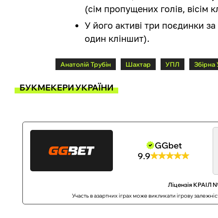
(сім пропущених голів, вісім к
У його активі три поєдинки за 
один кліншит).
Анатолій Трубін
Шахтар
УПЛ
Збірна 
БУКМЕКЕРИ УКРАЇНИ
GGbet
9.9
Ліцензія КРАІЛ №
Участь в азартних іграх може викликати ігрову залежні