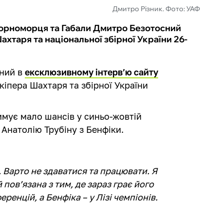
Дмитро Різник. Фото: УАФ
Чорноморця та Габали Дмитро Безотосний
хтаря та національної збірної України 26-
сний в
ексклюзивному інтерв’ю сайту
іпера Шахтаря та збірної України
римує мало шансів у синьо-жовтій
 Анатолію Трубіну з Бенфіки.
 Варто не здаватися та працювати. Я
 пов’язана з тим, де зараз грає його
ренцій, а Бенфіка – у Лізі чемпіонів.