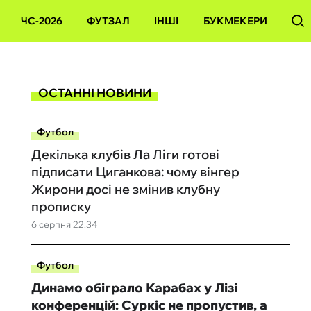
ЧС-2026
ФУТЗАЛ
ІНШІ
БУКМЕКЕРИ
ОСТАННІ НОВИНИ
Футбол
Декілька клубів Ла Ліги готові
підписати Циганкова: чому вінгер
Жирони досі не змінив клубну
прописку
6 серпня 22:34
Футбол
Динамо обіграло Карабах у Лізі
конференцій: Суркіс не пропустив, а