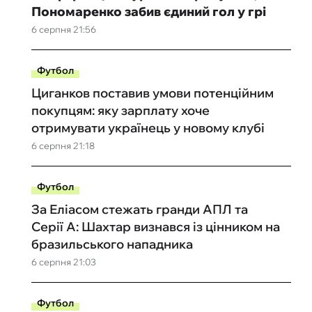
Пономаренко забив єдиний гол у грі
6 серпня 21:56
Футбол
Циганков поставив умови потенційним
покупцям: яку зарплату хоче
отримувати українець у новому клубі
6 серпня 21:18
Футбол
За Еліасом стежать гранди АПЛ та
Серії А: Шахтар визнався із цінником на
бразильського нападника
6 серпня 21:03
Футбол