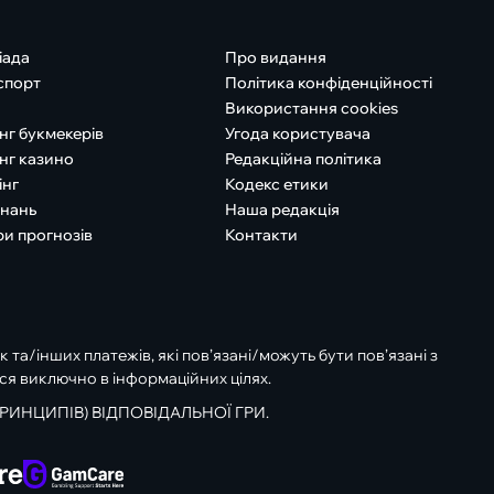
іада
Про видання
спорт
Політика конфіденційності
Використання cookies
нг букмекерів
Угода користувача
нг казино
Редакційна політика
інг
Кодекс етики
знань
Наша редакція
ри прогнозів
Контакти
к та/інших платежів, які пов’язані/можуть бути пов’язані з
ся виключно в інформаційних цілях.
РИНЦИПІВ) ВІДПОВІДАЛЬНОЇ ГРИ.