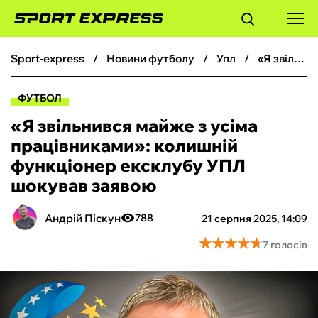
sport-express
новини футболу
упл
«Я звільнився майже з усіма працівниками»: колишній функціонер ексклубу УПЛ шокував заявою
ФУТБОЛ
ФУТБОЛ
БАСКЕТБОЛ
«Я звільнився майже з усіма
працівниками»: колишній
БОКС
функціонер ексклубу УПЛ
шокував заявою
ХОКЕЙ
Андрій Піскун
788
21 серпня 2025, 14:09
ТЕНІС
★
★
★
★
★
★
★
★
★
★
7 голосів
КІБЕРСПОРТ
ЧС-2026