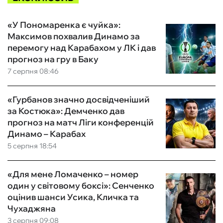
«У Пономаренка є чуйка»:
Максимов похвалив Динамо за
перемогу над Карабахом у ЛК і дав
прогноз на гру в Баку
7 серпня 08:46
«Гурбанов значно досвідченіший
за Костюка»: Демченко дав
прогноз на матч Ліги конференцій
Динамо – Карабах
5 серпня 18:54
«Для мене Ломаченко – номер
один у світовому боксі»: Сенченко
оцінив шанси Усика, Кличка та
Чухаджяна
3 серпня 09:08