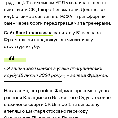
труднощі. Таким чином УПЛ ухвалила рішення
виключити СК Дніпро-1 зі змагань. Додатково
клуб отримав санкції від УЄФА – трансферний
бан – через борги перед гравцями та тренерами.
Сайт
Sport-express.ua
запитав у В’ячеслава
Фрідмана, чи продовжує він числитися у
структурі клубу.
«Я звільнився майже з усіма працівниками
клубу 15 липня 2024 року», – заявив Фрідман.
Нагадаємо, що раніше Фрідман прокоментував
рішення Касаційного Верховного Суду стосовно
відхиленої скарги СК Дніпро-1 на виграшну
апеляцію Шахтаря стосовно переходу
Олександра Піхальонка в Динамо.