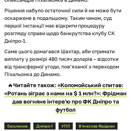
Рішення набуло остаточної сили й не може бути
оскаржене в подальшому. Таким чином, суд
першої інстанції має відкрити процедуру
розгляду справи щодо банкрутства клубу СК
Дніпро-1.
Саме цього домагався Шахтар, аби отримати
виплату у розмірі 480 тисяч доларів – відсотки
від трансферної угоди, пов’язаної з переходом
Піхальонка до Динамо.
🔥
Читайте також:
«Коломойський спитав:
«Ротань зіграє з нами на $ 1 млн?»: Фрідман
дав вогняне інтерв'ю про ФК Дніпро та
футбол
Ексклюзив
Дніпро-1
УПЛ
В’ячеслав Фрідман