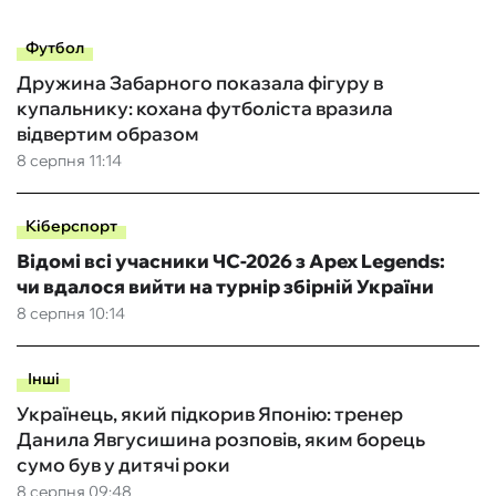
Футбол
Дружина Забарного показала фігуру в
купальнику: кохана футболіста вразила
відвертим образом
8 серпня 11:14
Кіберспорт
Відомі всі учасники ЧС-2026 з Apex Legends:
чи вдалося вийти на турнір збірній України
8 серпня 10:14
Інші
Українець, який підкорив Японію: тренер
Данила Явгусишина розповів, яким борець
сумо був у дитячі роки
8 серпня 09:48