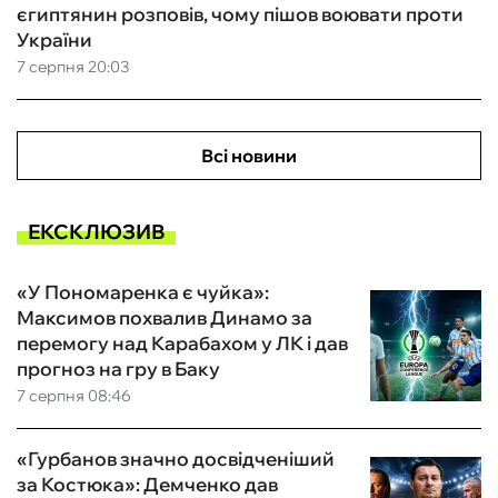
єгиптянин розповів, чому пішов воювати проти
України
7 серпня 20:03
Всі новини
ЕКСКЛЮЗИВ
«У Пономаренка є чуйка»:
Максимов похвалив Динамо за
перемогу над Карабахом у ЛК і дав
прогноз на гру в Баку
7 серпня 08:46
«Гурбанов значно досвідченіший
за Костюка»: Демченко дав