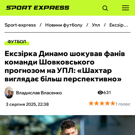
sport-express
новини футболу
упл
Ексзірка Динамо шокував фанів команди Шовковського прогнозом на УПЛ: «Шахтар виглядає більш перспективно‎»
ФУТБОЛ
ФУТБОЛ
БАСКЕТБОЛ
Ексзірка Динамо шокував фанів
команди Шовковського
БОКС
прогнозом на УПЛ: «Шахтар
виглядає більш перспективно‎»
ХОКЕЙ
Владислав Власенко
631
ТЕНІС
★
★
★
★
★
★
★
★
★
★
1 голос
3 серпня 2025, 22:38
КІБЕРСПОРТ
ЧС-2026