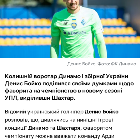
ФУТЗАЛ
ІНШІ
БУКМЕКЕРИ
Денис Бойко. Фото: ФК Динамо
Колишній воротар Динамо і збірної України
Денис Бойко поділився своїми думками щодо
фаворита на чемпіонство в новому сезоні
УПЛ, виділивши Шахтар.
Відомий український голкіпер
Денис Бойко
розповів, що, дивлячись на нинішні ігрові
кондиції
Динамо
та
Шахтаря
, фаворитом
чемпіонату можна вважати команду Арди