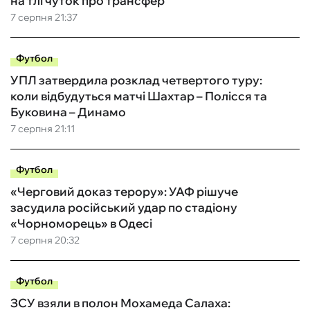
на тлі чуток про трансфер
7 серпня 21:37
Футбол
УПЛ затвердила розклад четвертого туру:
коли відбудуться матчі Шахтар – Полісся та
Буковина – Динамо
7 серпня 21:11
Футбол
«Черговий доказ терору»: УАФ рішуче
засудила російський удар по стадіону
«Чорноморець» в Одесі
7 серпня 20:32
Футбол
ЗСУ взяли в полон Мохамеда Салаха: