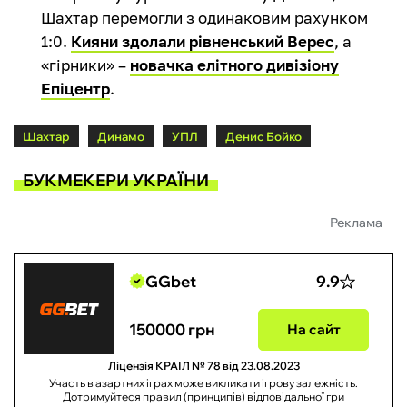
Шахтар перемогли з одинаковим рахунком
1:0.
Кияни здолали рівненський Верес
, а
«гірники» –
новачка елітного дивізіону
Епіцентр
.
Шахтар
Динамо
УПЛ
Денис Бойко
БУКМЕКЕРИ УКРАЇНИ
Реклама
GGbet
9.9
150000 грн
На сайт
Ліцензія КРАІЛ № 78 від 23.08.2023
Участь в азартних іграх може викликати ігрову залежність.
Дотримуйтеся правил (принципів) відповідальної гри