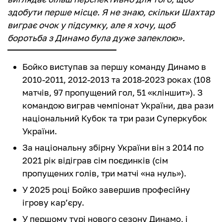
здобути перше місце. Я не знаю, скільки Шахтар
виграє очок у підсумку, але я хочу, щоб
боротьба з Динамо була дуже запеклою».
Бойко виступав за першу команду Динамо в
2010-2011, 2012-2013 та 2018-2023 роках (108
матчів, 97 пропущений гол, 51 «кліншит»). З
командою виграв чемпіонат України, два рази
національний Кубок та три рази Суперкубок
України.
За національну збірну України він з 2014 по
2021 рік відіграв сім поєдинків (сім
пропущених голів, три матчі «на нуль»).
У 2025 році Бойко завершив професійну
ігрову кар’єру.
У першому турі нового сезону Динамо, і