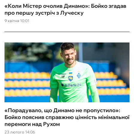
«Коли Містер очолив Динамо‎»: Бойко згадав
про першу зустріч з Луческу
9 квітня 10:01
«Порадувало, що Динамо не пропустило»:
Бойко пояснив справжню цінність мінімальної
перемоги над Рухом
23 лютого 14:06