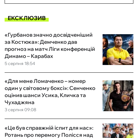
ЕКСКЛЮЗИВ
«Гурбанов значно досвідченіший
за Костюка»: Демченко дав
прогноз на матч Ліги конференцій
Динамо – Карабах
5 серпня 18:54
«Для мене Ломаченко – номер
один у світовому боксі»: Сенченко
оцінив шанси Усика, Кличка та
Чухаджяна
3 серпня 09:08
«Це був справжній іспит для нас»:
Ротань про перемогу Полісся над