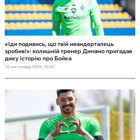
«Іди подивись, що твій неандерталець
зробив!»: колишній тренер Динамо пригадав
дику історію про Бойка
14 листопада 2025, 10:20