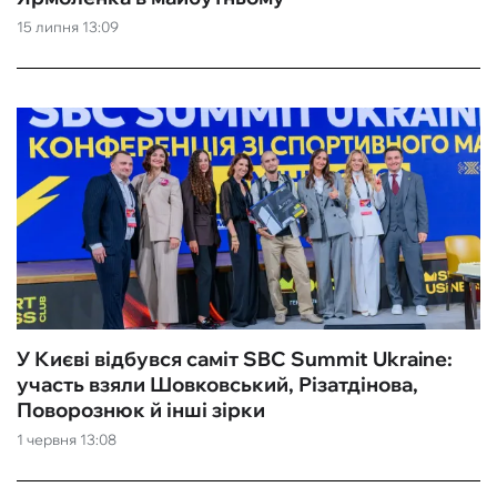
15 липня 13:09
ФУТЗАЛ
ІНШІ
БУКМЕКЕРИ
У Києві відбувся саміт SBC Summit Ukraine:
участь взяли Шовковський, Різатдінова,
Поворознюк й інші зірки
1 червня 13:08