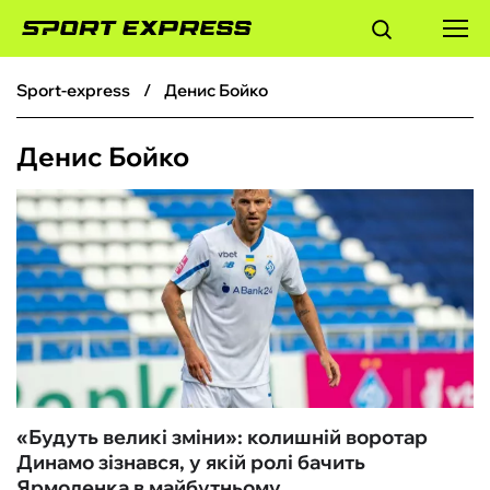
sport-express
Денис Бойко
ФУТБОЛ
Денис Бойко
БАСКЕТБОЛ
БОКС
ХОКЕЙ
ТЕНІС
КІБЕРСПОРТ
«Будуть великі зміни‎»: колишній воротар
Динамо зізнався, у якій ролі бачить
ЧС-2026
Ярмоленка в майбутньому