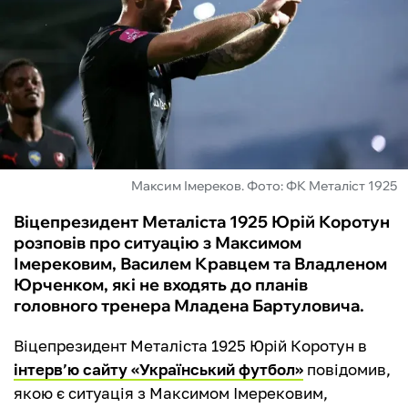
ФУТЗАЛ
ІНШІ
БУКМЕКЕРИ
Максим Імереков. Фото: ФК Металіст 1925
Віцепрезидент Металіста 1925 Юрій Коротун
розповів про ситуацію з Максимом
Імерековим, Василем Кравцем та Владленом
Юрченком, які не входять до планів
головного тренера Младена Бартуловича.
Віцепрезидент Металіста 1925 Юрій Коротун в
інтерв’ю сайту «Український футбол»
повідомив,
якою є ситуація з Максимом Імерековим,