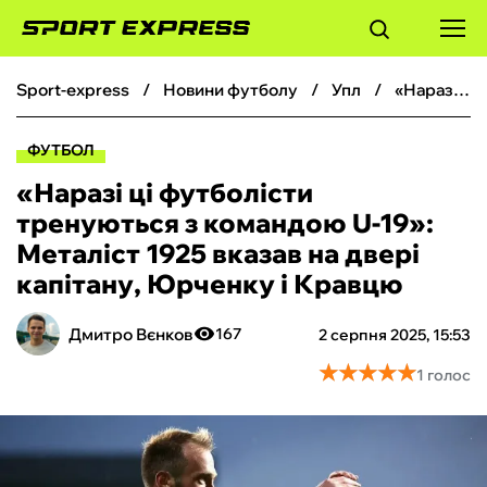
sport-express
новини футболу
упл
«Наразі ці футболісти тренуються з командою U-19»: Металіст 1925 вказав на двері капітану, Юрченку і Кравцю
ФУТБОЛ
ФУТБОЛ
БАСКЕТБОЛ
«Наразі ці футболісти
тренуються з командою U-19»:
БОКС
Металіст 1925 вказав на двері
капітану, Юрченку і Кравцю
ХОКЕЙ
Дмитро Вєнков
167
2 серпня 2025, 15:53
ТЕНІС
★
★
★
★
★
★
★
★
★
★
1 голос
КІБЕРСПОРТ
ЧС-2026