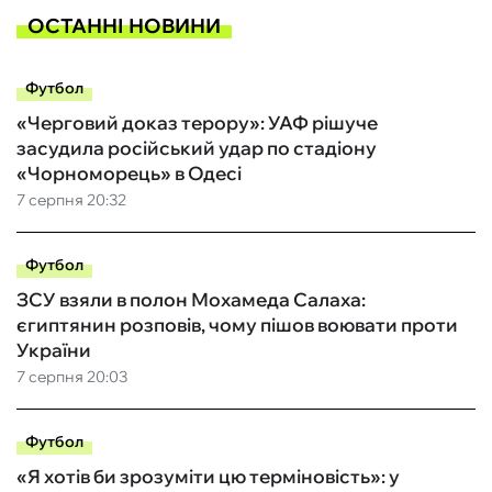
ОСТАННІ НОВИНИ
Футбол
«Черговий доказ терору»: УАФ рішуче
засудила російський удар по стадіону
«Чорноморець» в Одесі
7 серпня 20:32
Футбол
ЗСУ взяли в полон Мохамеда Салаха:
єгиптянин розповів, чому пішов воювати проти
України
7 серпня 20:03
Футбол
«Я хотів би зрозуміти цю терміновість»: у