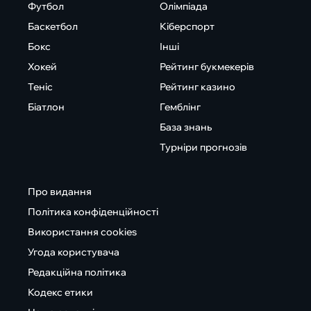
Футбол
Олімпіада
Баскетбол
Кіберспорт
Бокс
Інші
Хокей
Рейтинг букмекерів
Теніс
Рейтинг казино
Біатлон
Гемблінг
База знань
Турніри прогнозів
Про видання
Політика конфіденційності
Використання cookies
Угода користувача
Редакційна політика
Кодекс етики