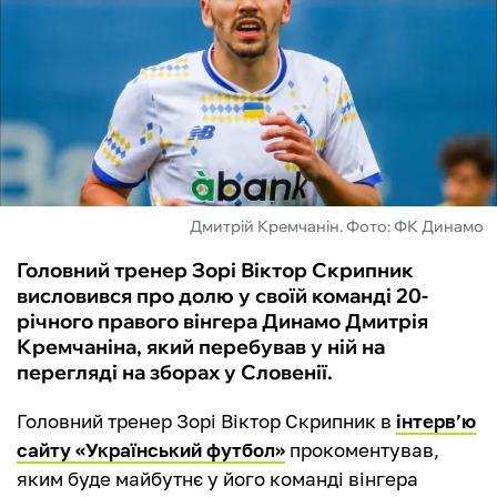
ФУТЗАЛ
ІНШІ
БУКМЕКЕРИ
Дмитрій Кремчанін. Фото: ФК Динамо
Головний тренер Зорі Віктор Скрипник
висловився про долю у своїй команді 20-
річного правого вінгера Динамо Дмитрія
Кремчаніна, який перебував у ній на
перегляді на зборах у Словенії.
Головний тренер Зорі Віктор Скрипник в
інтерв’ю
сайту «Український футбол»
прокоментував,
яким буде майбутнє у його команді вінгера