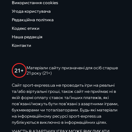
Використання cookies
Угода користувача
Редакційна політика
Кодекс етики
Наша редакція
Контакти
Матеріали сайту призначені для осіб старше
21+
21 року (21+)
Сайт sport-express.ua не проводить ігри на реальні
та/або віртуальні гроші, також сайт не приймає ні в
якій формі оплату ставок та/інших платежів, які
пов’язані/можуть бути пов’язані з азартними іграми,
букмекерами чи тоталізаторами. Будь-які матеріали
на інформаційному ресурсі sport-express.ua
публікуються виключно в інформаційних цілях.
УЧАСТЬ В АЗАРТНИХ ІГРАХ МОЖЕ ВИКЛИКАТИ