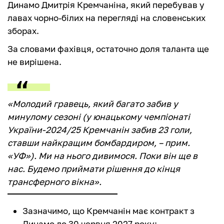
Динамо Дмитрія Кремчаніна, який перебував у
лавах чорно-білих на перегляді на словенських
зборах.
За словами фахівця, остаточно доля таланта ще
не вирішена.
«Молодий гравець, який багато забив у
минулому сезоні (у юнацькому чемпіонаті
України-2024/25 Кремчанін забив 23 голи,
ставши найкращим бомбардиром, – прим.
«УФ»). Ми на нього дивимося. Поки він ще в
нас. Будемо приймати рішення до кінця
трансферного вікна».
Зазначимо, що Кремчанін має контракт з
Динамо до 30 червня 2027 року;