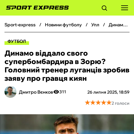
sport-express
новини футболу
упл
Динамо віддало свого супербомбардира в Зорю? Головний тренер луганців зробив заяву про гравця киян
ФУТБОЛ
ФУТБОЛ
БАСКЕТБОЛ
Динамо віддало свого
супербомбардира в Зорю?
БОКС
Головний тренер луганців зробив
заяву про гравця киян
ХОКЕЙ
Дмитро Вєнков
311
26 липня 2025, 18:59
ТЕНІС
★
★
★
★
★
★
★
★
★
★
2 голоси
КІБЕРСПОРТ
ЧС-2026