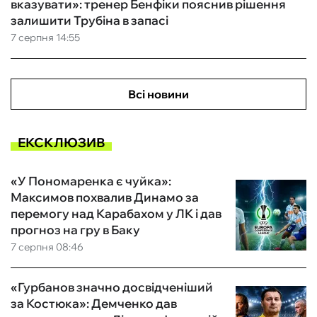
вказувати»: тренер Бенфіки пояснив рішення
залишити Трубіна в запасі
7 серпня 14:55
Всі новини
ЕКСКЛЮЗИВ
«У Пономаренка є чуйка»:
Максимов похвалив Динамо за
перемогу над Карабахом у ЛК і дав
прогноз на гру в Баку
7 серпня 08:46
«Гурбанов значно досвідченіший
за Костюка»: Демченко дав