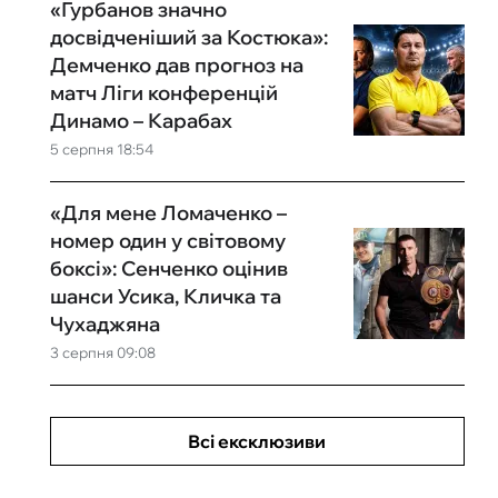
«Гурбанов значно
досвідченіший за Костюка»:
Демченко дав прогноз на
матч Ліги конференцій
Динамо – Карабах
5 серпня 18:54
«Для мене Ломаченко –
номер один у світовому
боксі»: Сенченко оцінив
шанси Усика, Кличка та
Чухаджяна
3 серпня 09:08
Всі ексклюзиви