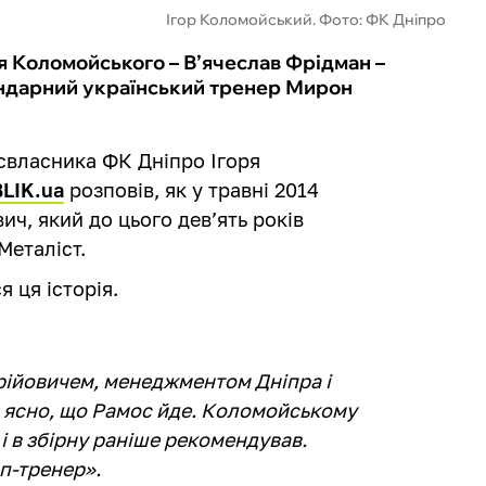
Ігор Коломойський. Фото: ФК Дніпро
 Коломойського – В’ячеслав Фрідман –
гендарний український тренер Мирон
ксвласника ФК Дніпро Ігоря
BLIK.ua
розповів, як у травні 2014
ч, який до цього дев’ять років
Металіст.
 ця історія.
ерійовичем, менеджментом Дніпра і
о ясно, що Рамос йде. Коломойському
і в збірну раніше рекомендував.
п-тренер».