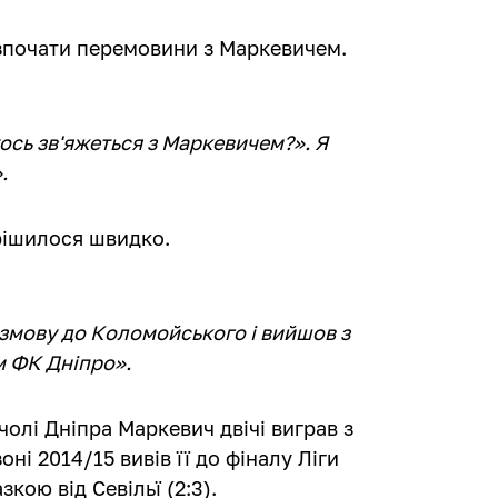
озпочати перемовини з Маркевичем.
ось зв'яжеться з Маркевичем?». Я
.
рішилося швидко.
змову до Коломойського і вийшов з
м ФК Дніпро».
чолі Дніпра Маркевич двічі виграв з
ні 2014/15 вивів її до фіналу Ліги
кою від Севільї (2:3).