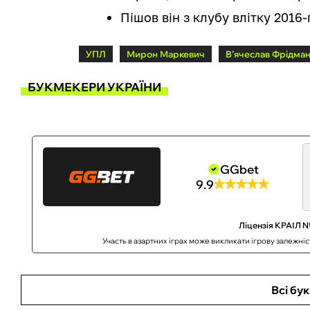
Пішов він з клубу влітку 2016-
УПЛ
Мирон Маркевич
В’ячеслав Фрідма
БУКМЕКЕРИ УКРАЇНИ
GGbet
9.9
Ліцензія КРАІЛ №
Участь в азартних іграх може викликати ігрову залежні
Всі бу