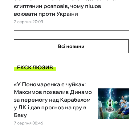
єгиптянин розповів, чому пішов
воювати проти України
7 серпня 20:03
Всі новини
ЕКСКЛЮЗИВ
«У Пономаренка є чуйка»:
Максимов похвалив Динамо
за перемогу над Карабахом
у ЛК і дав прогноз на гру в
Баку
7 серпня 08:46