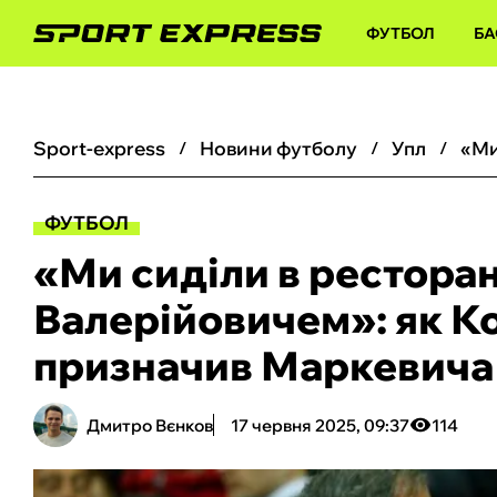
ФУТБОЛ
БА
sport-express
новини футболу
упл
ФУТБОЛ
«Ми сиділи в ресторан
Валерійовичем»: як 
призначив Маркевича
Дмитро Вєнков
17 червня 2025, 09:37
114