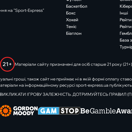
Баскетбол
Кібер
ня на "Sport-Express"
Бокс
Інші
Хокей
Рейти
Теніс
Рейти
Біатлон
Гембл
База 
Турні
21+
Матеріали сайту призначені для осіб старше 21 року (21+)
туальні гроші, також сайт не приймає ні в якій формі оплату ставо
атеріали на інформаційному ресурсі sport-express.ua публікують
 ВИКЛИКАТИ ІГРОВУ ЗАЛЕЖНІСТЬ. ДОТРИМУЙТЕСЬ ПРАВИЛ (П