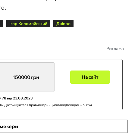
го.
н
Ігор Коломойський
Дніпро
Реклама
150000 грн
На сайт
 78 від 23.08.2023
сть. Дотримуйтеся правил (принципів) відповідальної гри
кмекери