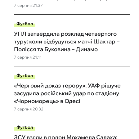
7 серпня 21:37
Футбол
УПЛ затвердила розклад четвертого
туру: коли відбудуться матчі Шахтар –
Полісся та Буковина – Динамо
7 серпня 21:11
Футбол
«Черговий доказ терору»: УАФ рішуче
засудила російський удар по стадіону
«Чорноморець» в Одесі
7 серпня 20:32
Футбол
ЗСУ взяли в полон Мохамеда Салаха: