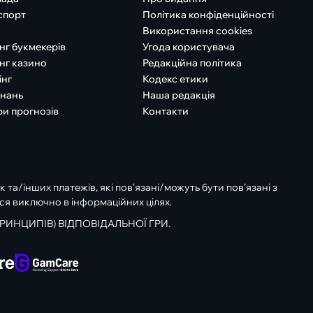
спорт
Політика конфіденційності
Використання cookies
нг букмекерів
Угода користувача
нг казино
Редакційна політика
інг
Кодекс етики
знань
Наша редакція
ри прогнозів
Контакти
к та/інших платежів, які пов’язані/можуть бути пов’язані з
ся виключно в інформаційних цілях.
РИНЦИПІВ) ВІДПОВІДАЛЬНОЇ ГРИ.