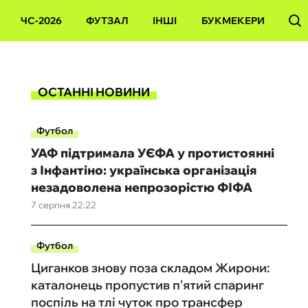
ЧС-2026
ФУТЗАЛ
ІНШІ
БУКМЕКЕРИ
ОСТАННІ НОВИНИ
Футбол
УАФ підтримала УЄФА у протистоянні
з Інфантіно: українська організація
незадоволена непрозорістю ФІФА
7 серпня 22:22
Футбол
Циганков знову поза складом Жирони:
каталонець пропустив п'ятий спаринг
поспіль на тлі чуток про трансфер