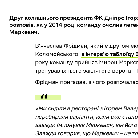
Друг колишнього президента ФК Дніпро Ігоря
розповів, як у 2014 році команду очолив ле
Маркевич.
В’ячеслав Фрідман, який є другом е
Коломойського,
в інтерв’ю таблоїду 
року команду прийняв Мирон Маркеви
тренував їхнього заклятого ворога – 
Фрідман пригадав, з чого розпочалася
«Ми сиділи в ресторані з Ігорем Вал
перебирали варіанти, коли вже стал
завжди імпонував Маркевич, він його 
Завжди говорив, що Маркевич – це то