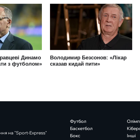
Футбол
Олімп
Баскетбол
Кібер
ня на "Sport-Express"
Бокс
Інші