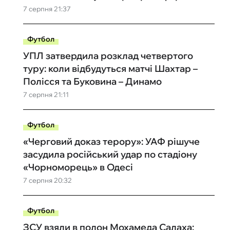
7 серпня 21:37
Футбол
УПЛ затвердила розклад четвертого
туру: коли відбудуться матчі Шахтар –
Полісся та Буковина – Динамо
7 серпня 21:11
Футбол
«Черговий доказ терору»: УАФ рішуче
засудила російський удар по стадіону
«Чорноморець» в Одесі
7 серпня 20:32
Футбол
ЗСУ взяли в полон Мохамеда Салаха: