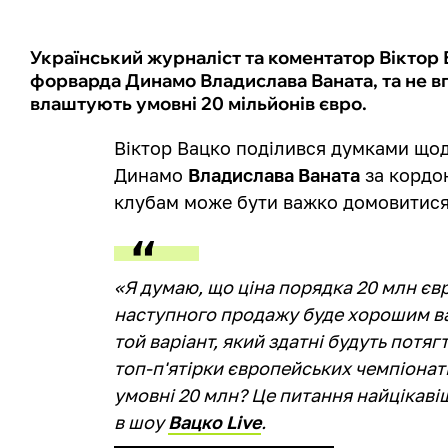
Український журналіст та коментатор Віктор
форварда Динамо Владислава Ваната, та не в
влаштують умовні 20 мільйонів євро.
Віктор Вацко поділився думками що
Динамо
Владислава Ваната
за кордон
клубам може бути важко домовитися 
«Я думаю, що ціна порядка 20 млн єв
наступного продажу буде хорошим вар
той варіант, який здатні будуть потяг
топ-п'ятірки європейських чемпіонат
умовні 20 млн? Це питання найцікавіш
в шоу
Вацко Live
.