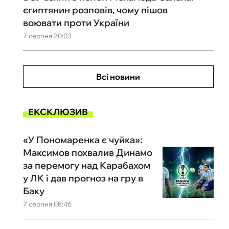
єгиптянин розповів, чому пішов
воювати проти України
7 серпня 20:03
Всі новини
ЕКСКЛЮЗИВ
«У Пономаренка є чуйка»:
Максимов похвалив Динамо
за перемогу над Карабахом
у ЛК і дав прогноз на гру в
Баку
7 серпня 08:46