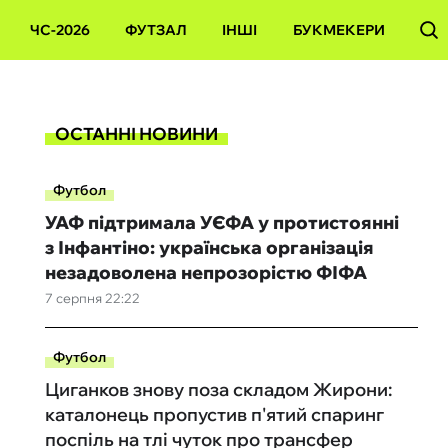
ЧС-2026
ФУТЗАЛ
ІНШІ
БУКМЕКЕРИ
ОСТАННІ НОВИНИ
Футбол
УАФ підтримала УЄФА у протистоянні
з Інфантіно: українська організація
незадоволена непрозорістю ФІФА
7 серпня 22:22
Футбол
Циганков знову поза складом Жирони:
каталонець пропустив п'ятий спаринг
поспіль на тлі чуток про трансфер