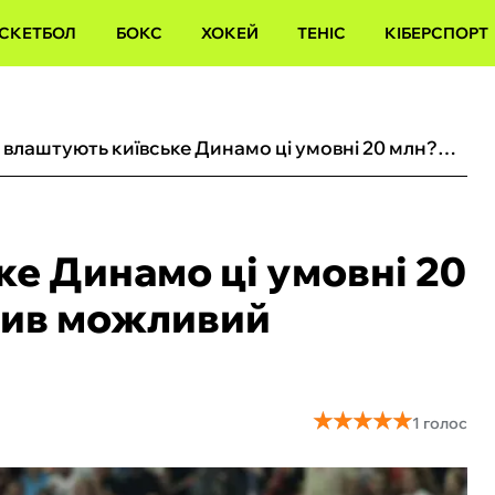
СКЕТБОЛ
БОКС
ХОКЕЙ
ТЕНІС
КІБЕРСПОРТ
«‎Чи влаштують київське Динамо ці умовні 20 млн?»: журналіст оцінив можливий трансфер Ваната
ке Динамо ці умовні 20
нив можливий
★
★
★
★
★
★
★
★
★
★
1 голос