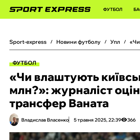
ФУТБОЛ
БА
sport-express
новини футболу
упл
ФУТБОЛ
«‎Чи влаштують київсь
млн?»: журналіст оці
трансфер Ваната
Владислав Власенко
5 травня 2025, 22:39
366