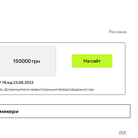
Реклама
150000 грн
На сайт
 78 від 23.08.2023
сть. Дотримуйтеся правил (принципів) відповідальної гри
кмекери