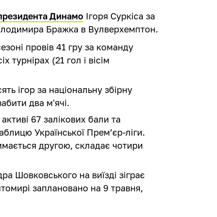
президента Динамо
Ігоря Суркіса за
Володимира Бражка в Вулверхемптон.
езоні провів 41 гру за команду
 турнірах (21 гол і вісім
ять ігор за національну збірну
абити два м'ячі.
 активі 67 залікових бали та
аблицю Української Прем’єр-ліги.
римається другою, складає чотири
ра Шовковського на виїзді зіграє
томирі заплановано на 9 травня,