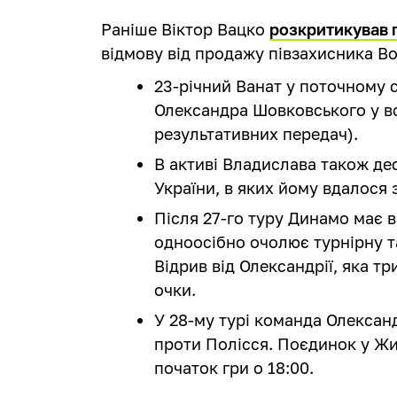
Раніше Віктор Вацко
розкритикував 
відмову від продажу півзахисника 
23-річний Ванат у поточному с
Олександра Шовковського у всіх
результативних передач).
В активі Владислава також дес
України, в яких йому вдалося з
Після 27-го туру Динамо має в
одноосібно очолює турнірну т
Відрив від Олександрії, яка т
очки.
У 28-му турі команда Олександ
проти Полісся. Поєдинок у Жи
початок гри о 18:00.