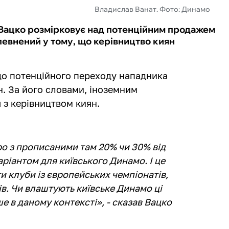
Владислав Ванат. Фото: Динамо
 Вацко розмірковує над потенційним продажем
певнений у тому, що керівництво киян
до потенційного переходу нападника
. За його словами, іноземним
з керівництвом киян.
ро з прописаними там 20% чи 30% від
іантом для київського Динамо. І це
ти клуби із європейських чемпіонатів,
ів. Чи влаштують київське Динамо ці
е в даному контексті», - сказав Вацко