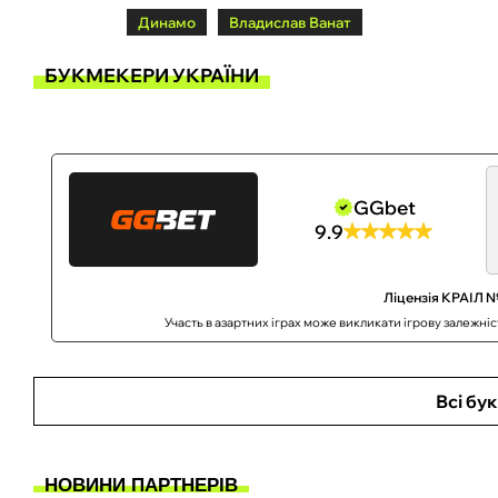
Динамо
Владислав Ванат
БУКМЕКЕРИ УКРАЇНИ
GGbet
9.9
Ліцензія КРАІЛ №
Участь в азартних іграх може викликати ігрову залежні
Всі бу