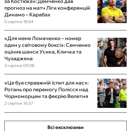
за Костюка»: Демченко дав
прогноз на матч Ліги конференцій
Динамо – Карабах
5 серпня 18:54
«Для мене Ломаченко – номер
один у світовому боксі»: Сенченко
оцінив шанси Усика, Кличка та
Чухаджяна
3 серпня 09:08
«Це був справжній іспит для нас»:
Ротань про перемогу Полісся над
Чорноморцем та феєрію Велетня
2 серпня 16:57
Всі ексклюзиви