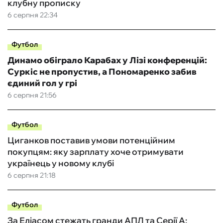
клубну прописку
6 серпня 22:34
Футбол
Динамо обіграло Карабах у Лізі конференцій:
Суркіс не пропустив, а Пономаренко забив
єдиний гол у грі
6 серпня 21:56
Футбол
Циганков поставив умови потенційним
покупцям: яку зарплату хоче отримувати
українець у новому клубі
6 серпня 21:18
Футбол
За Еліасом стежать гранди АПЛ та Серії А: