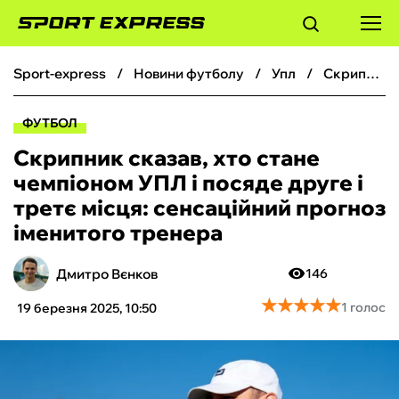
sport-express
новини футболу
упл
Скрипник сказав, хто стане чемпіоном УПЛ і посяде друге і третє місця: сенсаційний прогноз іменитого тренера
ФУТБОЛ
ФУТБОЛ
БАСКЕТБОЛ
Скрипник сказав, хто стане
чемпіоном УПЛ і посяде друге і
БОКС
третє місця: сенсаційний прогноз
іменитого тренера
ХОКЕЙ
Дмитро Вєнков
146
ТЕНІС
★
★
★
★
★
★
★
★
★
★
1 голос
19 березня 2025, 10:50
КІБЕРСПОРТ
ЧС-2026