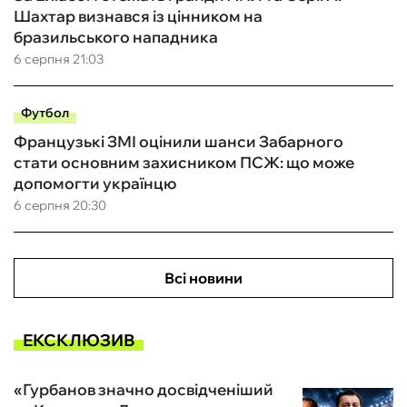
Шахтар визнався із цінником на
бразильського нападника
6 серпня 21:03
Футбол
Французькі ЗМІ оцінили шанси Забарного
стати основним захисником ПСЖ: що може
допомогти українцю
6 серпня 20:30
Всі новини
ЕКСКЛЮЗИВ
«Гурбанов значно досвідченіший