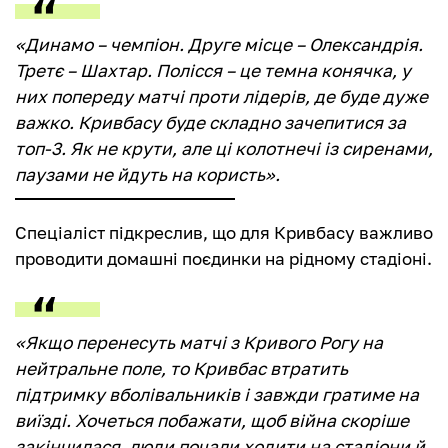
«Динамо – чемпіон. Друге місце – Олександрія.
Третє – Шахтар. Полісся – це темна конячка, у
них попереду матчі проти лідерів, де буде дуже
важко. Кривбасу буде складно зачепитися за
топ-3. Як не крути, але ці колотнечі із сиренами,
паузами не йдуть на користь».
Спеціаліст підкреслив, що для Кривбасу важливо
проводити домашні поєдинки на рідному стадіоні.
«Якщо перенесуть матчі з Кривого Рогу на
нейтральне поле, то Кривбас втратить
підтримку вболівальників і завжди гратиме на
виїзді. Хочеться побажати, щоб війна скоріше
закінчилася, люди почали ходити на стадіони й