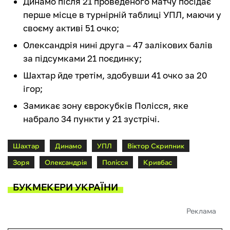
Динамо після 21 проведеного матчу посідає
перше місце в турнірній таблиці УПЛ, маючи у
своєму активі 51 очко;
Олександрія нині друга – 47 залікових балів
за підсумками 21 поєдинку;
Шахтар йде третім, здобувши 41 очко за 20
ігор;
Замикає зону єврокубків Полісся, яке
набрало 34 пункти у 21 зустрічі.
Шахтар
Динамо
УПЛ
Віктор Скрипник
Зоря
Олександрія
Полісся
Кривбас
БУКМЕКЕРИ УКРАЇНИ
Реклама