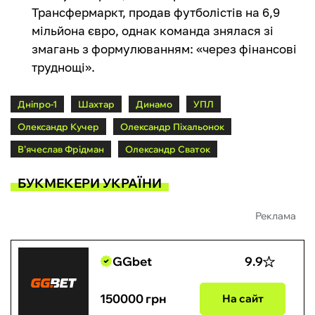
Трансфермаркт, продав футболістів на 6,9
мільйона євро, однак команда знялася зі
змагань з формулюванням: «через фінансові
труднощі».
Дніпро-1
Шахтар
Динамо
УПЛ
Олександр Кучер
Олександр Піхальонок
В’ячеслав Фрідман
Олександр Сваток
БУКМЕКЕРИ УКРАЇНИ
Реклама
GGbet
9.9
150000 грн
На сайт