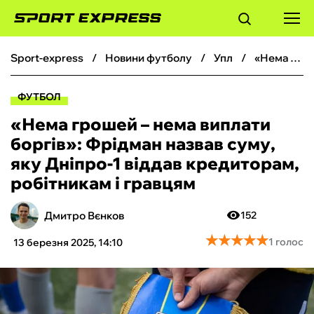
sport-express
новини футболу
упл
«Нема грошей – нема виплати боргів»: Фрідман назвав суму, яку Дніпро-1 віддав кредиторам, робітникам і гравцям
ФУТБОЛ
ФУТБОЛ
БАСКЕТБОЛ
«Нема грошей – нема виплати
боргів»: Фрідман назвав суму,
БОКС
яку Дніпро-1 віддав кредиторам,
робітникам і гравцям
ХОКЕЙ
Дмитро Вєнков
152
ТЕНІС
★
★
★
★
★
★
★
★
★
★
1 голос
13 березня 2025, 14:10
КІБЕРСПОРТ
ЧС-2026