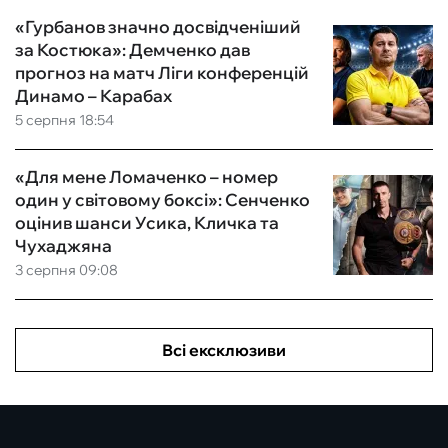
«Гурбанов значно досвідченіший
за Костюка»: Демченко дав
прогноз на матч Ліги конференцій
Динамо – Карабах
5 серпня 18:54
«Для мене Ломаченко – номер
один у світовому боксі»: Сенченко
оцінив шанси Усика, Кличка та
Чухаджяна
3 серпня 09:08
Всі ексклюзиви