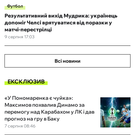
Футбол
Результативний вихід Мудрика: українець
допоміг Челсі врятуватися від поразки у
матчі-перестрілці
9 серпня 17:03
Всі новини
ЕКСКЛЮЗИВ
«У Пономаренка є чуйка»:
Максимов похвалив Динамо за
перемогу над Карабахом у ЛК і дав
прогноз на гру в Баку
7 серпня 08:46